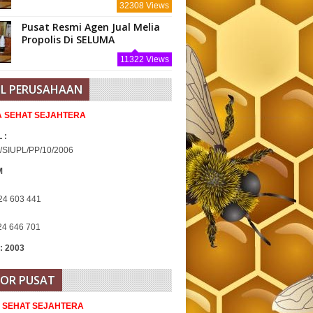
32308 Views
Pusat Resmi Agen Jual Melia
Propolis Di SELUMA
11322 Views
IL PERUSAHAAN
IA SEHAT SEJAHTERA
 :
/SIUPL/PP/10/2006
M
24 603 441
24 646 701
 : 2003
OR PUSAT
A SEHAT SEJAHTERA