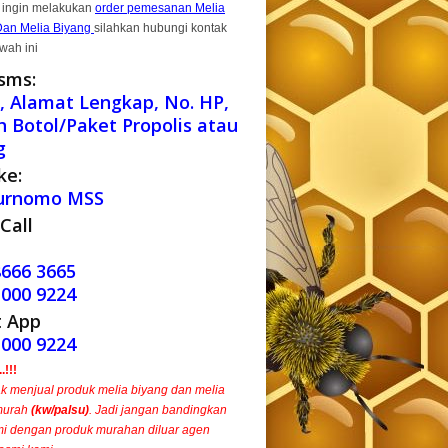
 ingin melakukan
order pemesanan Melia
Dan Melia Biyang
silahkan hubungi kontak
wah ini
sms:
 Alamat Lengkap, No. HP,
h Botol/Paket Propolis atau
g
ke:
urnomo MSS
Call
8666 3665
1000 9224
 App
1000 9224
!!!
ak menjual produk melia biyang dan melia
murah
(kw/palsu)
. Jadi jangan bandingkan
i dengan produk murahan diluar agen