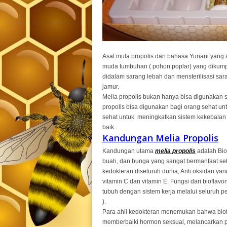
Asal mula propolis dari bahasa Yunani yang a
muda tumbuhan ( pohon poplar) yang dikum
didalam sarang lebah dan mensterilisasi sar
jamur.
Melia propolis bukan hanya bisa digunakan s
propolis bisa digunakan bagi orang sehat un
sehat untuk meningkatkan sistem kekebalan
baik.
Kandungan Melia Propolis
Kandungan utama
melia propolis
adalah Bio
buah, dan bunga yang sangat bermanfaat seba
kedokteran diseluruh dunia, Anti oksidan yan
vitamin C dan vitamin E. Fungsi dari bioflav
tubuh dengan sistem kerja melalui seluruh p
).
Para ahli kedokteran menemukan bahwa bio
memberbaiki hormon seksual, melancarkan 