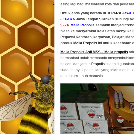
asing lagi bagi masyarakat kota dan pedesaa
Untuk anda yang berada di
JEPARA
Jawa T
JEPARA
Jawa Tengah Silahkan Hubungi A
9224
.
Melia Propolis
semakin menjadi trend
biasa ke masyarakat kelas atas menyukai
Pegawai Kantoran, karyawan, Pelajar, Ma
produk
Melia Propolis
ini untuk kesehatan 
Melia Propolis Asli MSS – Melia propolis
ada
bermanfaat untuk membantu menyembuhkan be
bakteri, dan jamur.
Propolis
sudah digunakan 
sudah banyak penelitian yang telah membu
dan dalam tubuh manusia.