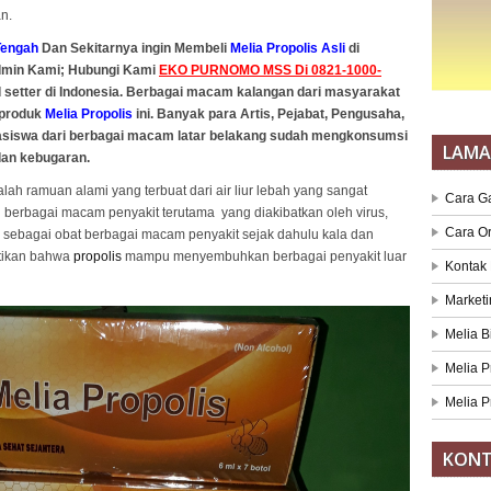
n.
engah
Dan Sekitarnya ingin Membeli
Melia Propolis Asli
di
dmin Kami; Hubungi Kami
EKO PURNOMO MSS Di 0821-1000-
 setter di Indonesia. Berbagai macam kalangan dari masyarakat
 produk
Melia Propolis
ini. Banyak para Artis, Pejabat, Pengusaha,
hasiswa dari berbagai macam latar belakang sudah mengkonsumsi
LAM
dan kebugaran.
lah ramuan alami yang terbuat dari air liur lebah yang sangat
Cara G
rbagai macam penyakit terutama yang diakibatkan oleh virus,
Cara O
sebagai obat berbagai macam penyakit sejak dahulu kala dan
ktikan bahwa
propolis
mampu menyembuhkan berbagai penyakit luar
Kontak
Marketi
Melia B
Melia P
Melia P
KONT