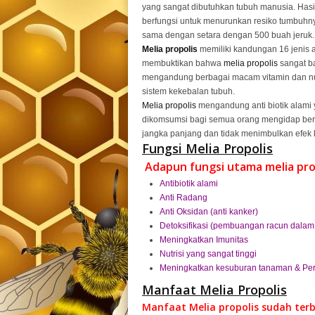
yang sangat dibutuhkan tubuh manusia. Hasi
berfungsi untuk menurunkan resiko tumbuhny
sama dengan setara dengan 500 buah jeruk.
Melia propolis
memiliki kandungan 16 jenis 
membuktikan bahwa
melia propolis
sangat ba
mengandung berbagai macam vitamin dan nut
sistem kekebalan tubuh.
Melia propolis
mengandung anti biotik alami 
dikomsumsi bagi semua orang mengidap berb
jangka panjang dan tidak menimbulkan efek 
Fungsi Melia Propolis
Adapun fungsi utama melia prop
Antibiotik alami
Anti Radang
Anti Oksidan (anti kanker)
Detoksifikasi (pembuangan racun dalam
Meningkatkan Imunitas
Nutrisi yang sangat tinggi
Meningkatkan kesuburan tanaman & Per
Manfaat Melia Propolis
Manfaat Melia propolis
sudah ter