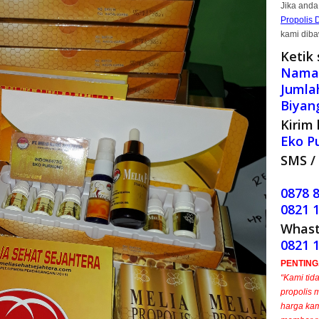
Jika anda
Propolis 
kami diba
Ketik 
Nama,
Jumla
Biyan
Kirim 
Eko P
SMS / 
0878 
0821 
Whast
0821 
PENTING..
“Kami tid
propolis 
harga kam