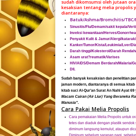
sudah dikomsumsi oleh jutaan oran
kesaksian tentang
melia propolis
y
diantaranya:
Batuk/Ashma/Bromchitis/TBC/
Sinusitis/Flu/Demam/sakit kepala/Vert
Inveksi kewanitaan/Herves/Gonorrhea/S
Penyakit Kulit & Jamur/Alergi/katara
Kanker/Tumor/Kista/Leukimia/Lver/Dia
Darah tinggi/Kolesterol/Darah Renda
Asam urat?reumatik/Varises
HIV/AIDS/Demam Berdarah/Malaria/G
Dll.
Sudah banyak kesaksian dan penelitian par
jaman modern, diantaranya di semua kitab 
kitab suci Al-Qur’an Surat An Nahl Ayat 69
Macam Cairan (Air Liur) Yang Beraneka 
Manusia”
.
Cara Pakai Melia Propolis
Cara pemakaian Melia Propolis untuk or
tetes dan diaduk dengan plastik sendok 
diminum langsung kemulut, ataupun di
Diminum sebelum sarapan pagi, sebelum