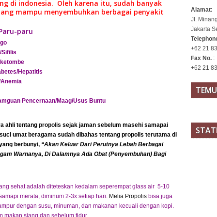
g di indonesia. Oleh karena itu, sudah banyak
Alamat:
ang mampu menyembuhkan berbagai penyakit
Jl. Minan
Jakarta S
Paru-paru
Telepho
igo
+62 21 83
ifilis
Fax No.
:
k/ketombe
+62 21 8
betes/Hepatitis
h/Anemia
TEMU
amguan Pencernaan/Maag/Usus Buntu
a ahli tentang
propolis
sejak jaman sebelum masehi samapai
STAT
suci umat beragama sudah dibahas tentang propolis terutama di
 yang berbunyi,
“Akan Keluar Dari Perutnya Lebah Berbagai
Ragam Warnanya, Di Dalamnya Ada Obat (Penyembuhan) Bagi
ang sehat adalah diteteskan kedalam seperempat glass air 5-10
samapi merata, diminum 2-3x setiap hari.
Melia Propolis
bisa juga
campur dengan susu, minuman, dan makanan kecuali dengan kopi.
 makan siang dan sebelum tidur.