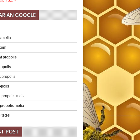
esmi kami
ARIAN GOOGLE
s melia
 com
 propolis
ropolis
 propolis
opolis
 propolis melia
 propolis melia
 tetes
ST POST