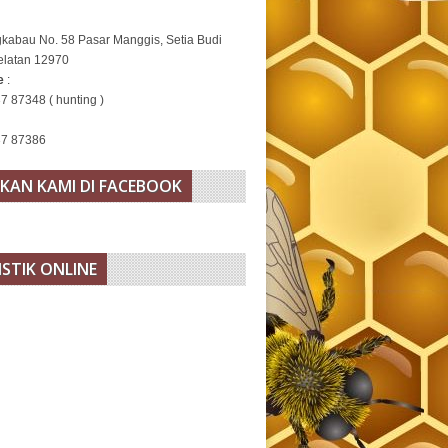
gkabau No. 58 Pasar Manggis, Setia Budi
elatan 12970
ne
:
7 87348 ( hunting )
37 87386
KAN KAMI DI FACEBOOK
ISTIK ONLINE