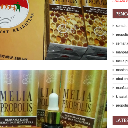
member r
PENC
semalt
propoli
semalt
manpaat
melia p
manfaat
obat pr
manfaat
khasiat
propolis
LATE