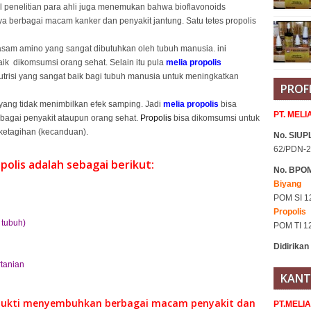
l penelitian para ahli juga menemukan bahwa bioflavonoids
a berbagai macam kanker dan penyakit jantung. Satu tetes propolis
asam amino yang sangat dibutuhkan oleh tubuh manusia. ini
ik dikomsumsi orang sehat. Selain itu pula
melia propolis
risi yang sangat baik bagi tubuh manusia untuk meningkatkan
PROF
yang tidak menimbilkan efek samping. Jadi
melia propolis
bisa
PT. MEL
agai penyakit ataupun orang sehat.
Propolis
bisa dikomsumsi untuk
ketagihan (kecanduan).
No. SIUPL
62/PDN-2
olis adalah sebagai berikut:
No. BPO
Biyang
POM SI 1
Propolis
 tubuh)
POM TI 1
Didirikan
tanian
KANT
bukti menyembuhkan berbagai macam penyakit dan
PT.MELI