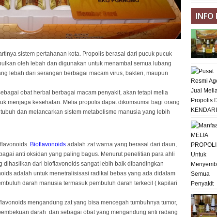
INFO
rtinya sistem pertahanan kota. Propolis berasal dari pucuk pucuk
pulkan oleh lebah dan digunakan untuk menambal semua lubang
ang lebah dari serangan berbagai macam virus, bakteri, maupun
ebagai obat herbal berbagai macam penyakit, akan tetapi melia
tuk menjaga kesehatan. Melia propolis dapat dikomsumsi bagi orang
 tubuh dan melancarkan sistem metabolisme manusia yang lebih
flavonoids.
Bioflavonoids
adalah zat warna yang berasal dari daun,
gai anti oksidan yang paling bagus. Menurut penelitian para ahli
g dihasilkan dari bioflavonoids sangat lebih baik dibandingkan
onoids adalah untuk menetralisisasi radikal bebas yang ada didalam
embuluh darah manusia termasuk pembuluh darah terkecil ( kapilari
flavonoids mengandung zat yang bisa mencegah tumbuhnya tumor,
pembekuan darah dan sebagai obat yang mengandung anti radang