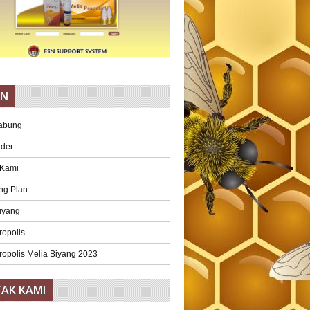
AN
abung
rder
 Kami
ng Plan
iyang
ropolis
ropolis Melia Biyang 2023
AK KAMI