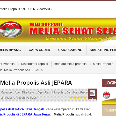
 Melia Propolis Asli Di MOJOKERTO
Melia Propolis Asli Di MELAWI
 Melia Propolis Di EMPAT LAWANG
 Melia Propolis Di PESISIR SELATAN
 Melia Propolis Asli Di SINGKAWANG
MELIA BIYANG
CARA ORDER
CARA GABUNG
MARKETING PL
i Propolis
Distributor Propolis
manfaat melia propolis
Melia Propolis
al Melia Propolis Asli JEPARA
Melia Propolis Asli JEPARA
LOGI
Category :
Agen Distributor
,
Agen Resmi Propolis
,
Distributor Propolis
,
esmi Mss
,
Propolis Asli Mss
opolis di JEPARA Jawa Tengah
. Pada kesempatan ini kami akan
ia Propolis di JEPARA Jawa Tengah
.
Melia Propolis
sudah tidak