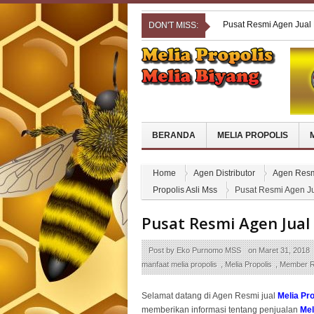
Pusat Resmi Agen Jual
DON'T MISS:
Pusat Resmi Agen Jual 
Pusat Resmi Agen Jual
Pusat Resmi Agen Jual
Pusat Resmi Agen Jual
BERANDA
MELIA PROPOLIS
Home
Agen Distributor
Agen Resm
Propolis Asli Mss
Pusat Resmi Agen Ju
Pusat Resmi Agen Jual 
Post by
Eko Purnomo MSS
on
Maret 31, 2018
manfaat melia propolis
,
Melia Propolis
,
Member R
Selamat datang di Agen Resmi jual
Melia Pr
memberikan informasi tentang penjualan
Mel