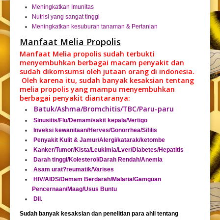
Meningkatkan Imunitas
Nutrisi yang sangat tinggi
Meningkatkan kesuburan tanaman & Pertanian
Manfaat Melia Propolis
Manfaat Melia propolis
sudah terbukti
menyembuhkan berbagai macam penyakit dan
sudah dikomsumsi oleh jutaan orang di indonesia.
Oleh karena itu, sudah banyak kesaksian tentang
melia propolis
yang mampu menyembuhkan
berbagai penyakit diantaranya:
Batuk/Ashma/Bromchitis/TBC/Paru-paru
Sinusitis/Flu/Demam/sakit kepala/Vertigo
Inveksi kewanitaan/Herves/Gonorrhea/Sifilis
Penyakit Kulit & Jamur/Alergi/katarak/ketombe
Kanker/Tumor/Kista/Leukimia/Lver/Diabetes/Hepatitis
Darah tinggi/Kolesterol/Darah Rendah/Anemia
Asam urat?reumatik/Varises
HIV/AIDS/Demam Berdarah/Malaria/Gamguan
Pencernaan/Maag/Usus Buntu
Dll.
Sudah banyak kesaksian dan penelitian para ahli tentang