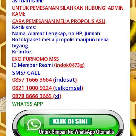
asli dari kami.
UNTUK PEMESANAN SILAHKAN HUBUNGI ADMIN
KAMI:
CARA PEMESANAN MELIA PROPOLIS ASL
I
Ketik sms:
Nama, Alamat Lengkap, no HP, Jumlah
Botol/paket melia propolis maupun melia
biyang
Kirim ke:
EKO PURNOMO MSS
ID Member Resmi
(indok0473g)
SMS/ CALL
0857 1666 3664 (
indosat
)
0821 1000 9224 (
telkomsel
)
0878 8666 3665 (
xl
)
WHATSS APP