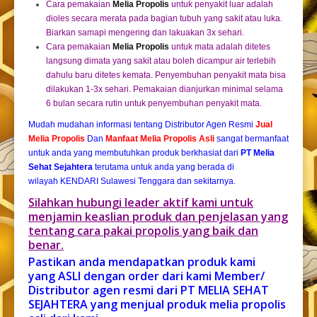
Cara pemakaian
Melia Propolis
untuk penyakit luar adalah
dioles secara merata pada bagian tubuh yang sakit atau luka.
Biarkan samapi mengering dan lakuakan 3x sehari.
Cara pemakaian
Melia Propolis
untuk mata adalah ditetes
langsung dimata yang sakit atau boleh dicampur air terlebih
dahulu baru ditetes kemata. Penyembuhan penyakit mata bisa
dilakukan 1-3x sehari. Pemakaian dianjurkan minimal selama
6 bulan secara rutin untuk penyembuhan penyakit mata.
Mudah mudahan informasi tentang Distributor Agen Resmi
Jual
Melia Propolis
Dan
Manfaat Melia Propolis Asli
sangat bermanfaat
untuk anda yang membutuhkan produk berkhasiat dari
PT Melia
Sehat Sejahtera
terutama untuk anda yang berada di
wilayah KENDARI Sulawesi Tenggara dan sekitarnya.
Silahkan hubungi leader aktif kami untuk
menjamin keaslian produk dan penjelasan yang
tentang cara pakai propolis yang baik dan
benar.
Pastikan anda mendapatkan produk kami
yang ASLI dengan order dari kami Member/
Distributor agen resmi dari PT MELIA SEHAT
SEJAHTERA yang menjual produk melia propolis