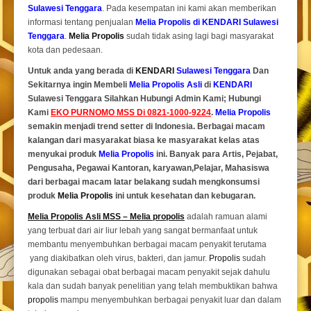
Sulawesi Tenggara
. Pada kesempatan ini kami akan memberikan
informasi tentang penjualan
Melia Propolis di KENDARI Sulawesi
Tenggara
.
Melia Propolis
sudah tidak asing lagi bagi masyarakat
kota dan pedesaan.
Untuk anda yang berada di
KENDARI
Sulawesi Tenggara
Dan
Sekitarnya ingin Membeli
Melia Propolis Asli
di
KENDARI
Sulawesi Tenggara Silahkan Hubungi Admin Kami; Hubungi
Kami
EKO PURNOMO MSS Di 0821-1000-9224
.
Melia Propolis
semakin menjadi trend setter di Indonesia. Berbagai macam
kalangan dari masyarakat biasa ke masyarakat kelas atas
menyukai produk
Melia Propolis
ini. Banyak para Artis, Pejabat,
Pengusaha, Pegawai Kantoran, karyawan,Pelajar, Mahasiswa
dari berbagai macam latar belakang sudah mengkonsumsi
produk
Melia Propolis
ini untuk kesehatan dan kebugaran.
Melia Propolis Asli MSS – Melia propolis
adalah ramuan alami
yang terbuat dari air liur lebah yang sangat bermanfaat untuk
membantu menyembuhkan berbagai macam penyakit terutama
yang diakibatkan oleh virus, bakteri, dan jamur.
Propolis
sudah
digunakan sebagai obat berbagai macam penyakit sejak dahulu
kala dan sudah banyak penelitian yang telah membuktikan bahwa
propolis
mampu menyembuhkan berbagai penyakit luar dan dalam