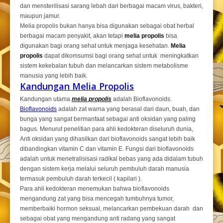
dan mensterilisasi sarang lebah dari berbagai macam virus, bakteri,
maupun jamur.
Melia propolis bukan hanya bisa digunakan sebagai obat herbal
berbagai macam penyakit, akan tetapi
melia propolis
bisa
digunakan bagi orang sehat untuk menjaga kesehatan.
Melia
propolis
dapat dikomsumsi bagi orang sehat untuk meningkatkan
sistem kekebalan tubuh dan melancarkan sistem metabolisme
manusia yang lebih baik.
Kandungan Melia Propolis
Kandungan utama
melia propolis
adalah Bioflavonoids.
Bioflavonoids
adalah zat warna yang berasal dari daun, buah, dan
bunga yang sangat bermanfaat sebagai anti oksidan yang paling
bagus. Menurut penelitian para ahli kedokteran diseluruh dunia,
Anti oksidan yang dihasilkan dari bioflavonoids sangat lebih baik
dibandingkan vitamin C dan vitamin E. Fungsi dari bioflavonoids
adalah untuk menetralisisasi radikal bebas yang ada didalam tubuh
dengan sistem kerja melalui seluruh pembuluh darah manusia
termasuk pembuluh darah terkecil ( kapilari ).
Para ahli kedokteran menemukan bahwa bioflavonoids
mengandung zat yang bisa mencegah tumbuhnya tumor,
memberbaiki hormon seksual, melancarkan pembekuan darah dan
sebagai obat yang mengandung anti radang yang sangat