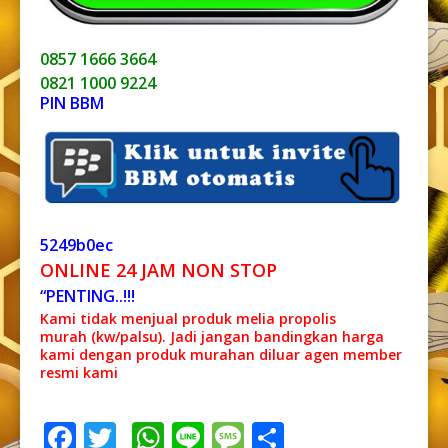
0857 1666 3664
0821 1000 9224
PIN BBM
5249b0ec
ONLINE 24 JAM NON STOP
“PENTING..!!!
Kami tidak menjual produk melia propolis
murah (kw/palsu). Jadi jangan bandingkan harga
kami dengan produk murahan diluar agen member
resmi kami
Facebook
Twitter
WhatsApp
Line
Message
Share