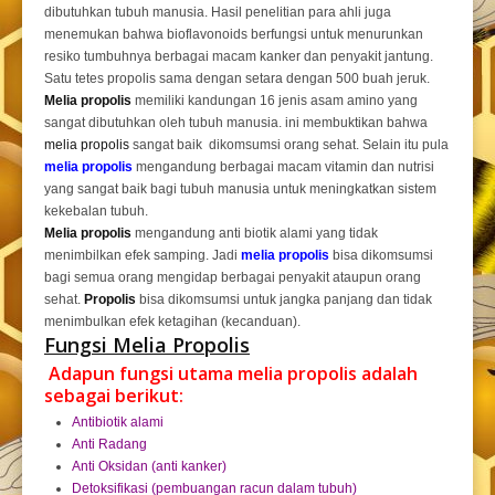
dibutuhkan tubuh manusia. Hasil penelitian para ahli juga
menemukan bahwa bioflavonoids berfungsi untuk menurunkan
resiko tumbuhnya berbagai macam kanker dan penyakit jantung.
Satu tetes propolis sama dengan setara dengan 500 buah jeruk.
Melia propolis
memiliki kandungan 16 jenis asam amino yang
sangat dibutuhkan oleh tubuh manusia. ini membuktikan bahwa
melia propolis
sangat baik dikomsumsi orang sehat. Selain itu pula
melia propolis
mengandung berbagai macam vitamin dan nutrisi
yang sangat baik bagi tubuh manusia untuk meningkatkan sistem
kekebalan tubuh.
Melia propolis
mengandung anti biotik alami yang tidak
menimbilkan efek samping. Jadi
melia propolis
bisa dikomsumsi
bagi semua orang mengidap berbagai penyakit ataupun orang
sehat.
Propolis
bisa dikomsumsi untuk jangka panjang dan tidak
menimbulkan efek ketagihan (kecanduan).
Fungsi Melia Propolis
Adapun fungsi utama melia propolis adalah
sebagai berikut:
Antibiotik alami
Anti Radang
Anti Oksidan (anti kanker)
Detoksifikasi (pembuangan racun dalam tubuh)