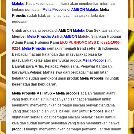
Maluku
. Pada kesempatan ini kami akan memberikan informasi
tentang penjualan
Melia Propolis di AMBON Maluku
.
Melia
Propolis
sudah tidak asing lagi bagi masyarakat kota dan
pedesaan.
Untuk anda yang berada di
AMBON
Maluku
Dan Sekitarnya ingin
Membeli
Melia Propolis Asli
di
AMBON
Maluku Silahkan Hubungi
Admin Kami; Hubungi Kami
EKO PURNOMO MSS Di 0821-1000-
9224
.
Melia Propolis
semakin menjadi trend setter di Indonesia.
Berbagai macam kalangan dari masyarakat biasa ke
masyarakat kelas atas menyukai produk
Melia Propolis
ini.
Banyak para Artis, Pejabat, Pengusaha, Pegawai Kantoran,
karyawan,Pelajar, Mahasiswa dari berbagai macam latar
belakang sudah mengkonsumsi produk
Melia Propolis
ini untuk
kesehatan dan kebugaran.
Melia Propolis Asli MSS – Melia propolis
adalah ramuan alami
yang terbuat dari air liur lebah yang sangat bermanfaat untuk
membantu menyembuhkan berbagai macam penyakit terutama
yang diakibatkan oleh virus, bakteri, dan jamur.
Propolis
sudah
digunakan sebagai obat berbagai macam penyakit sejak dahulu
kala dan sudah banyak penelitian yang telah membuktikan bahwa
propolis
mampu menyembuhkan berbagai penyakit luar dan dalam