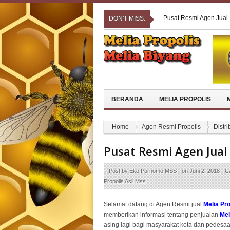
Pusat Resmi Agen Jual
DON'T MISS:
Pusat Resmi Agen Jual 
Pusat Resmi Agen Jual 
Pusat Resmi Agen Jual
Pusat Resmi Agen Jual
BERANDA
MELIA PROPOLIS
Home
Agen Resmi Propolis
Distri
Pusat Resmi Agen Jual
Post by
Eko Purnomo MSS
on
Juni 2, 2018
C
Propolis Asli Mss
Selamat datang di Agen Resmi jual
Melia Pr
memberikan informasi tentang penjualan
Mel
asing lagi bagi masyarakat kota dan pedesaa