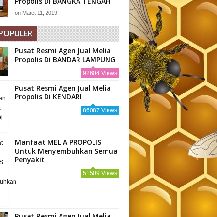
Propolis Di BANGKA TENGAH
on
Maret 11, 2019
 POPULER
Pusat Resmi Agen Jual Melia
Propolis Di BANDAR LAMPUNG
92604 Views
Pusat Resmi Agen Jual Melia
Propolis Di KENDARI
86087 Views
Manfaat MELIA PROPOLIS
Untuk Menyembuhkan Semua
Penyakit
51509 Views
Pusat Resmi Agen Jual Melia