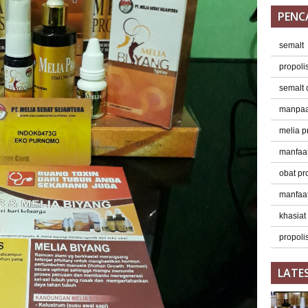
PENC
semalt
propoli
semalt
manpaat
melia p
manfaat
obat pr
manfaat
khasiat
propolis
LATE