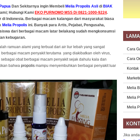
Papua
Dan Sekitarnya ingin Membeli
Melia Propolis Asli
di
BIAK
Kami; Hubungi Kami
EKO PURNOMO MSS Di 0821-1000-9224
.
r di Indonesia. Berbagai macam kalangan dari masyarakat biasa
uk
Melia Propolis
ini. Banyak para Artis, Pejabat, Pengusaha,
asiswa dari berbagai macam latar belakang sudah mengkonsumsi
LAM
dan kebugaran.
lah ramuan alami yang terbuat dari air liur lebah yang sangat
Cara G
rbagai macam penyakit terutama yang diakibatkan oleh virus,
Cara O
sebagai obat berbagai macam penyakit sejak dahulu kala dan
ktikan bahwa
propolis
mampu menyembuhkan berbagai penyakit luar
Kontak
Marketi
Melia B
Melia P
Melia P
KONT
Jika anda