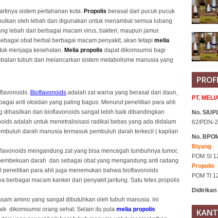
artinya sistem pertahanan kota.
Propolis
berasal dari pucuk pucuk
pulkan oleh lebah dan digunakan untuk menambal semua lubang
ang lebah dari berbagai macam virus, bakteri, maupun jamur.
sebagai obat herbal berbagai macam penyakit, akan tetapi
melia
ntuk menjaga kesehatan.
Melia propolis
dapat dikomsumsi bagi
ebalan tubuh dan melancarkan sistem metabolisme manusia yang
PROF
flavonoids.
Bioflavonoids
adalah zat warna yang berasal dari daun,
PT. MEL
gai anti oksidan yang paling bagus. Menurut penelitian para ahli
g dihasilkan dari bioflavonoids sangat lebih baik dibandingkan
No. SIUPL
onoids adalah untuk menetralisisasi radikal bebas yang ada didalam
62/PDN-2
embuluh darah manusia termasuk pembuluh darah terkecil ( kapilari
No. BPO
Biyang
flavonoids mengandung zat yang bisa mencegah tumbuhnya tumor,
POM SI 1
pembekuan darah dan sebagai obat yang mengandung anti radang
Propolis
l penelitian para ahli juga menemukan bahwa bioflavonoids
POM TI 1
a berbagai macam kanker dan penyakit jantung. Satu tetes propolis
Didirikan
asam amino yang sangat dibutuhkan oleh tubuh manusia. ini
ik dikomsumsi orang sehat. Selain itu pula
melia propolis
KANT