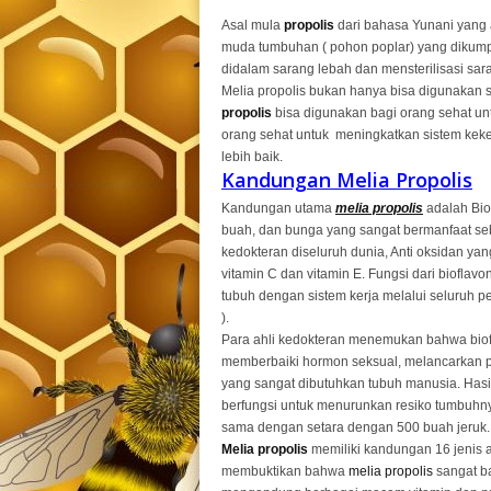
Asal mula
propolis
dari bahasa Yunani yang 
muda tumbuhan ( pohon poplar) yang dikum
didalam sarang lebah dan mensterilisasi sar
Melia propolis bukan hanya bisa digunakan 
propolis
bisa digunakan bagi orang sehat u
orang sehat untuk meningkatkan sistem kek
lebih baik.
Kandungan Melia Propolis
Kandungan utama
melia propolis
adalah Bio
buah, dan bunga yang sangat bermanfaat seba
kedokteran diseluruh dunia, Anti oksidan yan
vitamin C dan vitamin E. Fungsi dari bioflav
tubuh dengan sistem kerja melalui seluruh p
).
Para ahli kedokteran menemukan bahwa bio
memberbaiki hormon seksual, melancarkan 
yang sangat dibutuhkan tubuh manusia. Hasi
berfungsi untuk menurunkan resiko tumbuhny
sama dengan setara dengan 500 buah jeruk.
Melia propolis
memiliki kandungan 16 jenis 
membuktikan bahwa
melia propolis
sangat ba