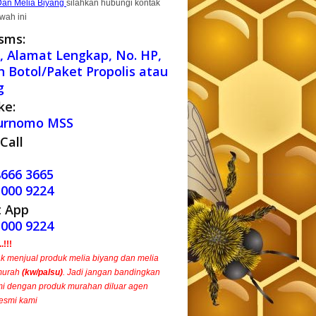
Dan Melia Biyang
silahkan hubungi kontak
wah ini
sms:
 Alamat Lengkap, No. HP,
h Botol/Paket Propolis atau
g
ke:
urnomo MSS
Call
8666 3665
1000 9224
 App
1000 9224
!!!
ak menjual produk melia biyang dan melia
murah
(kw/palsu)
. Jadi jangan bandingkan
i dengan produk murahan diluar agen
esmi kami