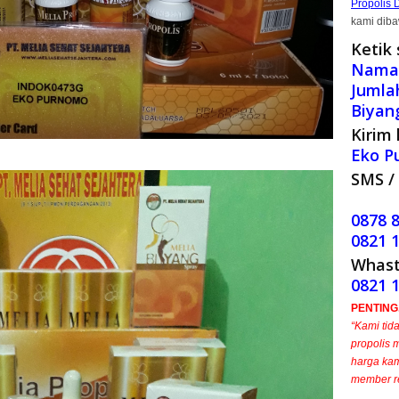
Propolis 
kami diba
Ketik 
Nama,
Jumla
Biyan
Kirim 
Eko P
SMS / 
0878 
0821 
Whast
0821 
PENTING..
“Kami tid
propolis 
harga kam
member r