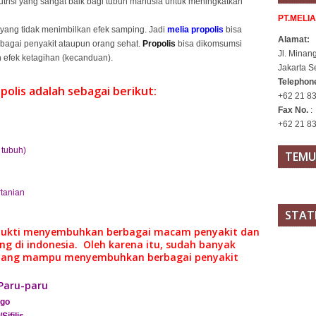
risi yang sangat baik bagi tubuh manusia untuk meningkatkan
PT.MELI
 yang tidak menimbilkan efek samping. Jadi
melia propolis
bisa
Alamat:
agai penyakit ataupun orang sehat.
Propolis
bisa dikomsumsi
Jl. Minan
 efek ketagihan (kecanduan).
Jakarta S
Telepho
olis adalah sebagai berikut:
+62 21 83
Fax No.
:
+62 21 8
 tubuh)
TEMU
tanian
STAT
bukti menyembuhkan berbagai macam penyakit dan
g di indonesia. Oleh karena itu, sudah banyak
ang mampu menyembuhkan berbagai penyakit
Paru-paru
igo
ifilis