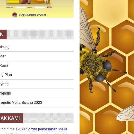
AN
abung
rder
 Kami
ng Plan
iyang
ropolis
ropolis Melia Biyang 2023
AK KAMI
 ingin melakukan
order pemesanan Melia