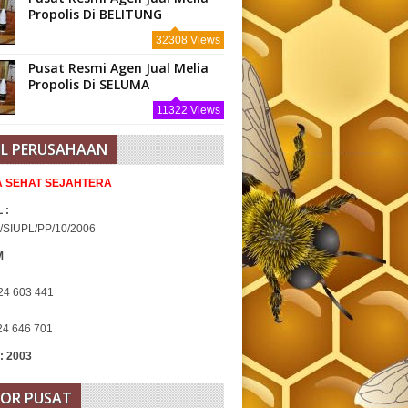
Propolis Di BELITUNG
32308 Views
Pusat Resmi Agen Jual Melia
Propolis Di SELUMA
11322 Views
IL PERUSAHAAN
IA SEHAT SEJAHTERA
 :
/SIUPL/PP/10/2006
M
24 603 441
24 646 701
 : 2003
OR PUSAT