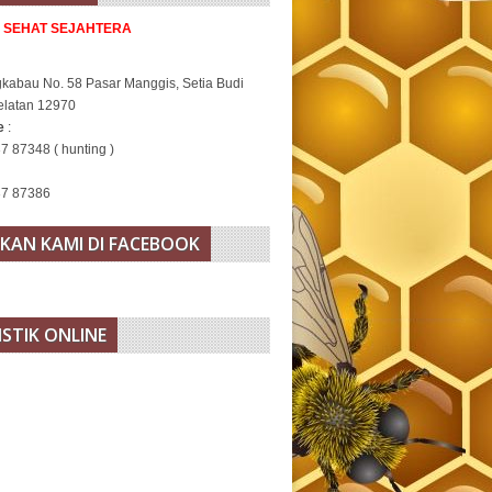
A SEHAT SEJAHTERA
gkabau No. 58 Pasar Manggis, Setia Budi
elatan 12970
ne
:
7 87348 ( hunting )
37 87386
KAN KAMI DI FACEBOOK
ISTIK ONLINE