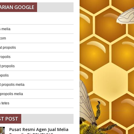
ARIAN GOOGLE
s melia
 com
 propolis
ropolis
 propolis
opolis
 propolis melia
 propolis melia
 tetes
ST POST
Pusat Resmi Agen Jual Melia