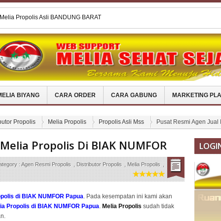
 Melia Propolis Di TOBA SAMOSIR
Melia Propolis Asli Di TABALONG
Melia Propolis Asli Di ALOR
 Melia Propolis Di METRO
 Melia Propolis Asli BANDUNG BARAT
MELIA BIYANG
CARA ORDER
CARA GABUNG
MARKETING PL
butor Propolis
Melia Propolis
Propolis Asli Mss
Pusat Resmi Agen Jual
 Melia Propolis Di BIAK NUMFOR
LOGI
ategory :
Agen Resmi Propolis
,
Distributor Propolis
,
Melia Propolis
,
opolis di BIAK NUMFOR Papua
. Pada kesempatan ini kami akan
ia Propolis di BIAK NUMFOR Papua
.
Melia Propolis
sudah tidak
n.