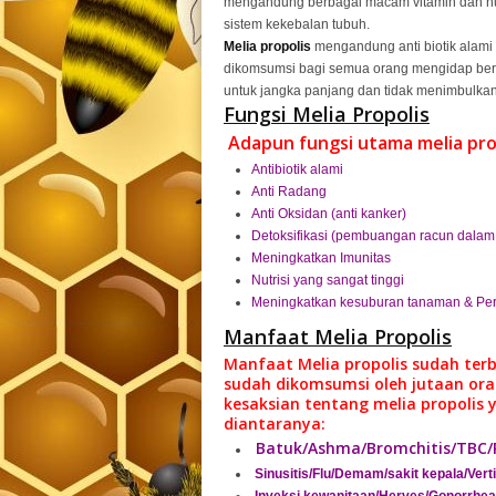
mengandung berbagai macam vitamin dan nut
sistem kekebalan tubuh.
Melia propolis
mengandung anti biotik alami
dikomsumsi bagi semua orang mengidap berb
untuk jangka panjang dan tidak menimbulkan
Fungsi Melia Propolis
Adapun fungsi utama melia prop
Antibiotik alami
Anti Radang
Anti Oksidan (anti kanker)
Detoksifikasi (pembuangan racun dalam
Meningkatkan Imunitas
Nutrisi yang sangat tinggi
Meningkatkan kesuburan tanaman & Per
Manfaat Melia Propolis
Manfaat Melia propolis
sudah ter
sudah dikomsumsi oleh jutaan oran
kesaksian tentang
melia propolis
y
diantaranya:
Batuk/Ashma/Bromchitis/TBC/
Sinusitis/Flu/Demam/sakit kepala/Vert
Inveksi kewanitaan/Herves/Gonorrhea/S