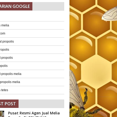
ARIAN GOOGLE
s melia
 com
 propolis
ropolis
 propolis
opolis
 propolis melia
 propolis melia
 tetes
ST POST
Pusat Resmi Agen Jual Melia