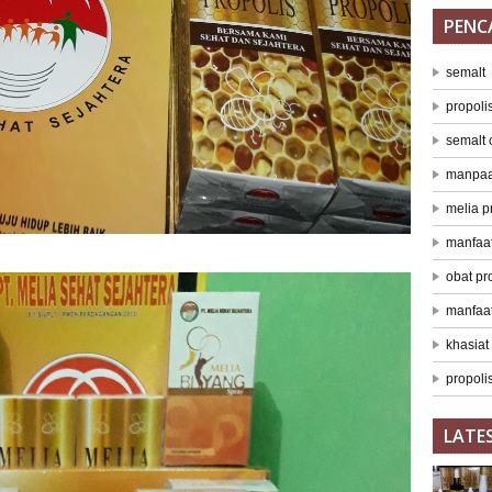
PENC
semalt
propoli
semalt
manpaat
melia p
manfaat
obat pr
manfaat
khasiat
propolis
LATE