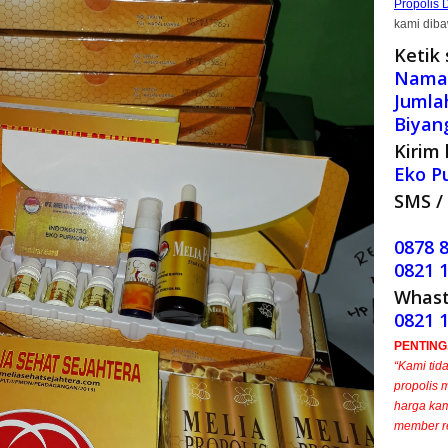
Propolis 
kami diba
Ketik 
Nama,
Jumla
Biyan
Kirim 
Eko P
SMS / 
0878 
0821 
Whast
0821 
PENTING..
“Kami tid
propolis 
harga kam
member r