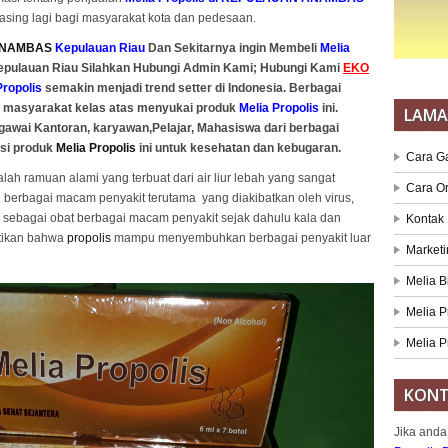
asing lagi bagi masyarakat kota dan pedesaan.
ANAMBAS
Kepulauan Riau
Dan Sekitarnya ingin Membeli
Melia
pulauan Riau Silahkan Hubungi Admin Kami; Hubungi Kami
EKO
Propolis
semakin menjadi trend setter di Indonesia. Berbagai
 masyarakat kelas atas menyukai produk
Melia Propolis
ini.
LAM
gawai Kantoran, karyawan,Pelajar, Mahasiswa dari berbagai
si produk
Melia Propolis
ini untuk kesehatan dan kebugaran.
Cara G
lah ramuan alami yang terbuat dari air liur lebah yang sangat
Cara O
rbagai macam penyakit terutama yang diakibatkan oleh virus,
sebagai obat berbagai macam penyakit sejak dahulu kala dan
Kontak
ktikan bahwa
propolis
mampu menyembuhkan berbagai penyakit luar
Marketi
Melia B
Melia P
Melia P
KONT
Jika anda