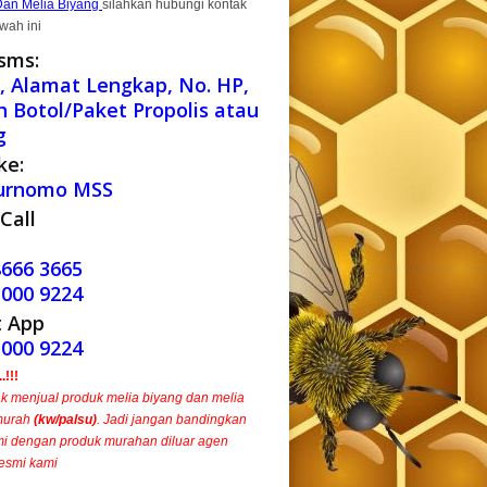
Dan Melia Biyang
silahkan hubungi kontak
wah ini
sms:
 Alamat Lengkap, No. HP,
h Botol/Paket Propolis atau
g
ke:
urnomo MSS
Call
8666 3665
1000 9224
 App
1000 9224
!!!
ak menjual produk melia biyang dan melia
murah
(kw/palsu)
. Jadi jangan bandingkan
i dengan produk murahan diluar agen
esmi kami