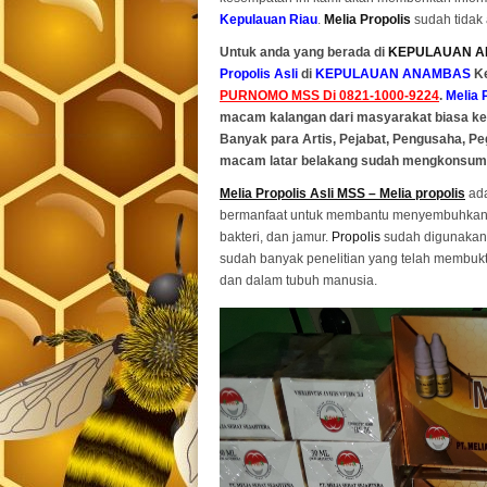
Kepulauan Riau
.
Melia Propolis
sudah tidak 
Untuk anda yang berada di
KEPULAUAN 
Propolis Asli
di
KEPULAUAN ANAMBAS
Ke
PURNOMO MSS Di 0821-1000-9224
.
Melia 
macam kalangan dari masyarakat biasa ke
Banyak para Artis, Pejabat, Pengusaha, Pe
macam latar belakang sudah mengkonsum
Melia Propolis Asli MSS – Melia propolis
ada
bermanfaat untuk membantu menyembuhkan be
bakteri, dan jamur.
Propolis
sudah digunakan 
sudah banyak penelitian yang telah membu
dan dalam tubuh manusia.