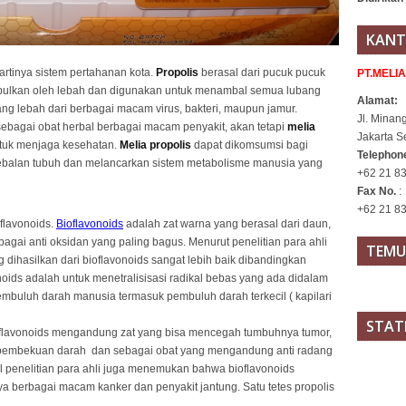
KANT
artinya sistem pertahanan kota.
Propolis
berasal dari pucuk pucuk
PT.MELI
pulkan oleh lebah dan digunakan untuk menambal semua lubang
Alamat:
ang lebah dari berbagai macam virus, bakteri, maupun jamur.
Jl. Minan
sebagai obat herbal berbagai macam penyakit, akan tetapi
melia
Jakarta S
ntuk menjaga kesehatan.
Melia propolis
dapat dikomsumsi bagi
Telepho
ebalan tubuh dan melancarkan sistem metabolisme manusia yang
+62 21 83
Fax No.
:
+62 21 8
flavonoids.
Bioflavonoids
adalah zat warna yang berasal dari daun,
gai anti oksidan yang paling bagus. Menurut penelitian para ahli
TEMU
g dihasilkan dari bioflavonoids sangat lebih baik dibandingkan
onoids adalah untuk menetralisisasi radikal bebas yang ada didalam
embuluh darah manusia termasuk pembuluh darah terkecil ( kapilari
STAT
flavonoids mengandung zat yang bisa mencegah tumbuhnya tumor,
pembekuan darah dan sebagai obat yang mengandung anti radang
l penelitian para ahli juga menemukan bahwa bioflavonoids
a berbagai macam kanker dan penyakit jantung. Satu tetes propolis