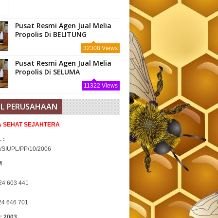
Pusat Resmi Agen Jual Melia
Propolis Di BELITUNG
32308 Views
Pusat Resmi Agen Jual Melia
Propolis Di SELUMA
11322 Views
IL PERUSAHAAN
IA SEHAT SEJAHTERA
 :
/SIUPL/PP/10/2006
M
24 603 441
24 646 701
 : 2003