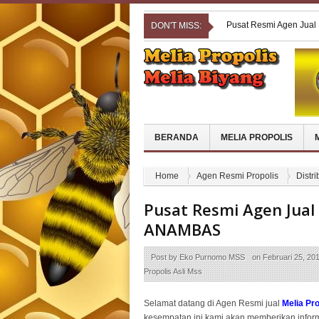
Pusat Resmi Agen Jual 
DON'T MISS:
Pusat Resmi Agen Jual 
Pusat Resmi Agen Jual
Pusat Resmi Agen Jual
Pusat Resmi Agen Jual
BERANDA
MELIA PROPOLIS
Home
Agen Resmi Propolis
Distri
Pusat Resmi Agen Jual
ANAMBAS
Post by
Eko Purnomo MSS
on
Februari 25, 20
Propolis Asli Mss
Selamat datang di Agen Resmi jual
Melia P
kesempatan ini kami akan memberikan infor