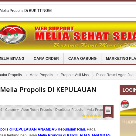
Melia Propolis Di BUKITTINGGI
Melia Propolis Asli Di SUMBA TIMUR
 Melia Propolis Asli Di KARAWANG
 Melia Propolis Di BANTAENG
 Melia Propolis Di PAHUWATO
MELIA BIYANG
CARA ORDER
CARA GABUNG
MARKETING PL
butor Propolis
Melia Propolis
Propolis Asli Mss
Pusat Resmi Agen Jua
 Melia Propolis Di KEPULAUAN
LOGI
19
Category :
Agen Resmi Propolis
,
Distributor Propolis
,
Melia Propolis
,
ropolis di KEPULAUAN ANAMBAS Kepulauan Riau
. Pada
masi tentang penjualan
Melia Propolis di KEPULAUAN ANAMBAS