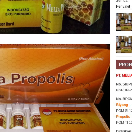
PROF
PT. MEL
No. SIUPL
62/PDN-2
No. BPO
Biyang
POM SI 1
Propolis
POM TI 1
Didirikan