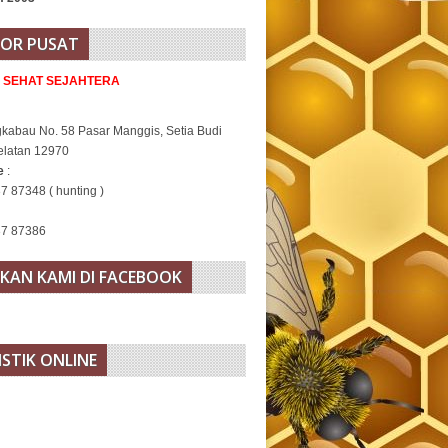
OR PUSAT
A SEHAT SEJAHTERA
gkabau No. 58 Pasar Manggis, Setia Budi
elatan 12970
ne
:
7 87348 ( hunting )
37 87386
KAN KAMI DI FACEBOOK
ISTIK ONLINE