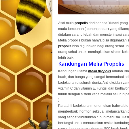
Asal mula
propolis
dari bahasa Yunani yang 
muda tumbuhan ( pohon poplar) yang dikum
didalam sarang lebah dan mensterilisasi sar
Melia propolis bukan hanya bisa digunakan 
propolis
bisa digunakan bagi orang sehat u
orang sehat untuk meningkatkan sistem kek
lebih baik.
Kandungan Melia Propolis
Kandungan utama
melia propolis
adalah Bio
buah, dan bunga yang sangat bermanfaat seba
kedokteran diseluruh dunia, Anti oksidan yan
vitamin C dan vitamin E. Fungsi dari bioflav
tubuh dengan sistem kerja melalui seluruh p
).
Para ahli kedokteran menemukan bahwa bio
memberbaiki hormon seksual, melancarkan 
yang sangat dibutuhkan tubuh manusia. Hasi
berfungsi untuk menurunkan resiko tumbuhny
sama dengan setara dengan 500 buah jeruk.