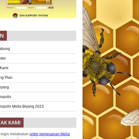
AN
abung
rder
 Kami
ng Plan
iyang
ropolis
ropolis Melia Biyang 2023
AK KAMI
 ingin melakukan
order pemesanan Melia