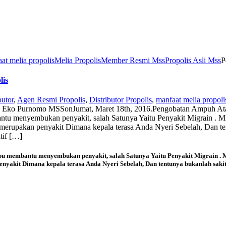
at melia propolis
Melia Propolis
Member Resmi Mss
Propolis Asli Mss
P
lis
butor
,
Agen Resmi Propolis
,
Distributor Propolis
,
manfaat melia propoli
y
Eko Purnomo MSS
on
Jumat, Maret 18th, 2016
.
Pengobatan Ampuh Atas
nyembukan penyakit, salah Satunya Yaitu Penyakit Migrain . Mig
merupakan penyakit Dimana kepala terasa Anda Nyeri Sebelah, Dan ten
tif […]
membantu menyembukan penyakit, salah Satunya Yaitu
Penyakit Migrain
. 
nyakit Dimana kepala terasa Anda Nyeri Sebelah, Dan tentunya bukanlah sakit