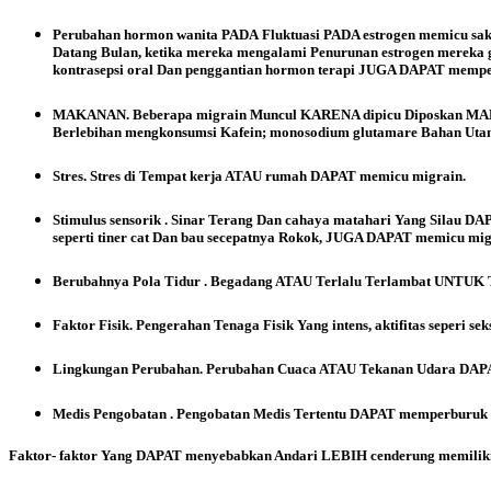
Perubahan hormon wanita PADA Fluktuasi PADA estrogen memicu sak
Datang Bulan, ketika mereka mengalami Penurunan estrogen mereka
kontrasepsi oral Dan penggantian hormon terapi JUGA DAPAT mempe
MAKANAN. Beberapa migrain Muncul KARENA dipicu Diposkan MAKANA
Berlebihan mengkonsumsi Kafein; monosodium glutamare Bahan U
Stres. Stres di Tempat kerja ATAU rumah DAPAT memicu migrain.
Stimulus sensorik . Sinar Terang Dan cahaya matahari Yang Silau D
seperti tiner cat Dan bau secepatnya Rokok, JUGA DAPAT memicu mig
Berubahnya Pola Tidur . Begadang ATAU Terlalu Terlambat UNTUK 
Faktor Fisik. Pengerahan Tenaga Fisik Yang intens, aktifitas seperi 
Lingkungan Perubahan. Perubahan Cuaca ATAU Tekanan Udara DAPA
Medis Pengobatan . Pengobatan Medis Tertentu DAPAT memperburuk 
Faktor- faktor Yang DAPAT menyebabkan Andari LEBIH cenderung memiliki