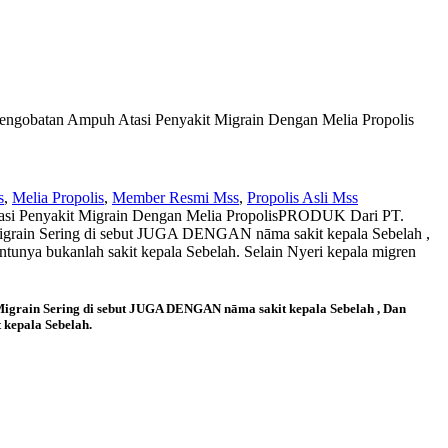
engobatan Ampuh Atasi Penyakit Migrain Dengan Melia Propolis
s
,
Melia Propolis
,
Member Resmi Mss
,
Propolis Asli Mss
i Penyakit Migrain Dengan Melia Propolis
PRODUK Dari PT.
rain Sering di sebut JUGA DENGAN nāma sakit kepala Sebelah ,
tunya bukanlah sakit kepala Sebelah. Selain Nyeri kepala migren
Migrain Sering di sebut JUGA DENGAN nāma sakit kepala Sebelah , Dan
 kepala Sebelah.