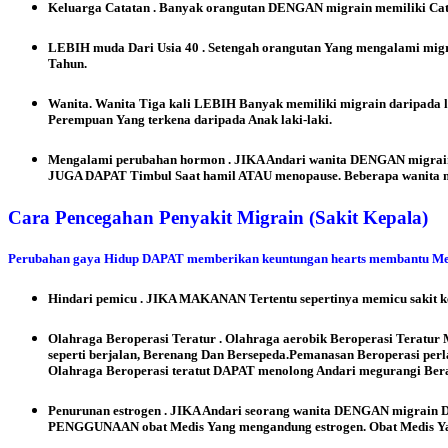
Keluarga Catatan . Banyak orangutan DENGAN migrain memiliki Ca
LEBIH muda Dari Usia 40 . Setengah orangutan Yang mengalami mig
Tahun.
Wanita. Wanita Tiga kali LEBIH Banyak memiliki migrain daripada l
Perempuan Yang terkena daripada Anak laki-laki.
Mengalami perubahan hormon . JIKA Andari wanita DENGAN migrain,
JUGA DAPAT Timbul Saat hamil ATAU menopause. Beberapa wanita m
Cara Pencegahan Penyakit Migrain (Sakit Kepala)
Perubahan gaya Hidup DAPAT memberikan keuntungan hearts membantu Men
Hindari pemicu . JIKA MAKANAN Tertentu sepertinya memicu sakit k
Olahraga Beroperasi Teratur . Olahraga aerobik Beroperasi Terat
seperti berjalan, Berenang Dan Bersepeda.Pemanasan Beroperasi pe
Olahraga Beroperasi teratut DAPAT menolong Andari megurangi Ber
Penurunan estrogen . JIKA Andari seorang wanita DENGAN migrain 
PENGGUNAAN obat Medis Yang mengandung estrogen. Obat Medis Yang