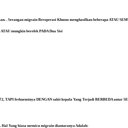
saan. . Serangan migrain Beroperasi Khusus menghasilkan beberapa ATAU SE
la ATAU mungkin berefek PADA Dua Sisi
2, TAPI frekuensinya DENGAN sakit kepala Yang Terjadi BERBEDA antar SETI
.
Hal Yang biasa memicu migrain diantaranya Adalah: