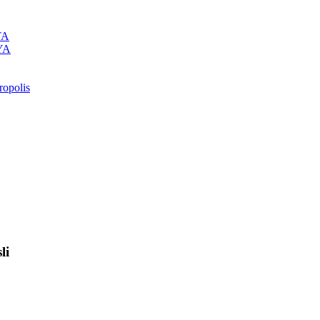
TA
AYA
opolis
li