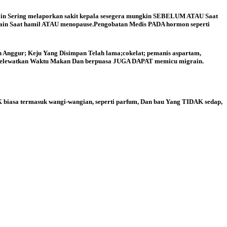
in Sering melaporkan sakit kepala sesegera mungkin SEBELUM ATAU Saat
ain Saat hamil ATAU menopause.Pengobatan Medis PADA hormon seperti
nggur; Keju Yang Disimpan Telah lama;cokelat; pemanis aspartam,
elewatkan Waktu Makan Dan berpuasa JUGA DAPAT memicu migrain.
 biasa termasuk wangi-wangian, seperti parfum, Dan bau Yang TIDAK sedap,