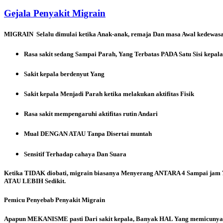
Gejala Penyakit Migrain
MIGRAIN
Selalu dimulai ketika Anak-anak, remaja Dan masa Awal kedewa
Rasa sakit sedang Sampai Parah, Yang Terbatas PADA Satu Sisi kepa
Sakit kepala berdenyut Yang
Sakit kepala Menjadi Parah ketika melakukan aktifitas Fisik
Rasa sakit mempengaruhi aktifitas rutin Andari
Mual DENGAN ATAU Tanpa Disertai muntah
Sensitif Terhadap cahaya Dan Suara
Ketika TIDAK diobati, migrain biasanya Menyerang ANTARA 4 Sampai jam 7
ATAU LEBIH Sedikit.
Pemicu Penyebab Penyakit Migrain
Apapun MEKANISME pasti Dari sakit kepala, Banyak HAL Yang memicunya