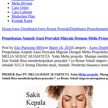
Melia Biyang
Cara Order
Cara Gabung
Marketing Plan
Kontak Kami
Home
Agen Distributor
Agen Resmi Propolis
Distributor Propolis
manfa
Pengobatan Ampuh Atasi Penyakit Migrain Dengan Melia Propo
Post by
Eko Purnomo MSS
on
Maret 18, 2016
Category :
Agen Distri
Pengobatan Ampuh Atasi Penyakit Migrain Dengan Melia Propolis
b
MELIA SEHAT SEJAHTETA Yaitu Melia propolis Mampu membantu me
Dan Sudah Bisa mendeskripsikan penyakit ? ya Benar Sekali migren 
sebalah JUGA Sering Disertai mual, muntah. Penderita biasanya sensi
PRODUK Dari PT. MELIA SEHAT SEJAHTETA Yaitu
Melia propolis
Mampu 
Sudah Bisa mendeskripsikan penyakit ? ya Benar Sekali migren merupakan pe