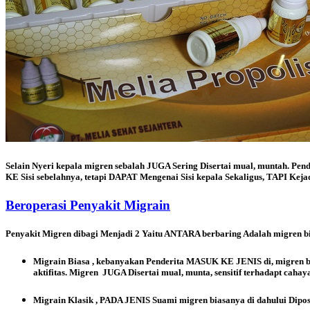
Selain Nyeri kepala migren sebalah JUGA Sering Disertai mual, muntah. Pend
KE Sisi sebelahnya, tetapi DAPAT Mengenai Sisi kepala Sekaligus, TAPI Kejad
Beroperasi Penyakit Migrain
Penyakit Migren
dibagi Menjadi 2 Yaitu ANTARA berbaring Adalah migren b
Migrain Biasa
, kebanyakan Penderita MASUK KE JENIS di, migren b
aktifitas. Migren JUGA Disertai mual, munta, sensitif terhadapt cahay
Migrain Klasik
, PADA JENIS Suami migren biasanya di dahului Dip