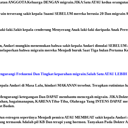
tatan ANGGOTA Keluarga DENGAN migrain.JIKA Satu ATAU kedua orangutan t
rain terserang sakit kepala Suami SEBELUM mereka berusia 20 Dan migrain
aki-laki.Sakit kepala cenderung Menyerang Anak laki-laki daripada Anak Per
 Andari mungkin menemukan bahwa sakit kepala Andari dimulai SEBELUM AT
elaporkan bahwa migrain mereka Menjadi buruk Saat Tiga bulan Pertama K
gurangi Frekuensi Dan Tingkat keparahan migrain.
Salah Satu ATAU LEBIH 
epala Andari di Masa Lalu, hindari MAKANAN tersebut. Terapkan rutinintas 
ur Mengurangi ketegangan Dan DAPAT membantu mencegah migrain. JIKA Dokt
rlahan, bagaimanapun, KARENA Tiba-Tiba, Olahraga Yang INTENS DAPAT meny
at Badan.
Dan estrogen sepertinya Menjadi pemicu ATAU MEMBUAT sakit kepala Andar
 termasuk Adalah pil KB Dan terapi yang hormon. Tanyakan Pada Dokter An