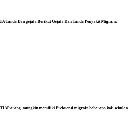
MUA Tanda Dan gejala
Berikut Gejala Dan Tanda Penyakit Migrain:
AP orang. mungkin memiliki Frekuensi migrain beberapa kali sebulan