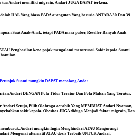
ua Andari memiliki migrain, Andari JUGA DAPAT terkena.
 Adalah HAL Yang biasa PADA orangutan Yang berusia ANTARA 30 Dan 39
empuan Saat Anak-Anak, tetapi PADA masa puber, Reseller Banyak Anak
AU Penghasilan kena pajak mengalami menstruasi. Sakit kepala Suami
ehamilan.
Petunjuk Suami mungkin DAPAT menolong Anda:
harian Andari DENGAN Pola Tidur Teratur Dan Pola Makan Yang Teratur.
er Andari Setuju, Pilih Olahraga aerobik Yang MEMBUAT Andari Nyaman,
ebabkan sakit kepala. Obesitas JUGA diduga Menjadi faktor migrain, Dan
i memburuk, Andari mungkin Ingin Menghindari ATAU Mengurangi
dari Mengenai alternatif ATAU dosis Terbaik UNTUK Andari.