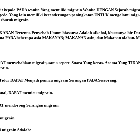
it kepala PADA wanita Yang memiliki migrain.Wanita DENGAN Sejarah migra
 gede. Yang lain memiliki kecenderungan peningkatan UNTUK mengalami migr
rburuk migrain.
N Tertentu. Penyebab Umum biasanya Adalah alkohol, khususnya bir Dan A
tama PADA beberapa asia MAKANAN; MAKANAN asin; dan Makanan olahan. M
APAT menyebabkan migrain, sama seperti Suara Yang keras. Aroma Yang TIDAK
rain.
Tidur DAPAT Menjadi pemicu migrain Serangan PADA Seseorang.
seksual, DAPAT memicu migrain.
T mendorong Serangan migrain.
migrain.
 migrain Adalah: