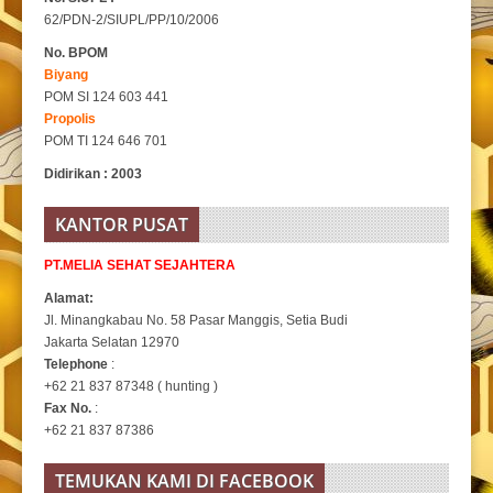
62/PDN-2/SIUPL/PP/10/2006
No. BPOM
Biyang
POM SI 124 603 441
Propolis
POM TI 124 646 701
Didirikan : 2003
KANTOR PUSAT
PT.MELIA SEHAT SEJAHTERA
Alamat:
Jl. Minangkabau No. 58 Pasar Manggis, Setia Budi
Jakarta Selatan 12970
Telephone
:
+62 21 837 87348 ( hunting )
Fax No.
:
+62 21 837 87386
TEMUKAN KAMI DI FACEBOOK