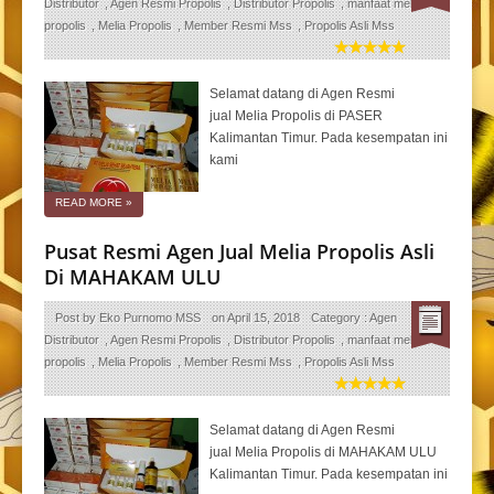
Distributor
,
Agen Resmi Propolis
,
Distributor Propolis
,
manfaat melia
propolis
,
Melia Propolis
,
Member Resmi Mss
,
Propolis Asli Mss
Selamat datang di Agen Resmi
jual Melia Propolis di PASER
Kalimantan Timur. Pada kesempatan ini
kami
READ MORE
»
Pusat Resmi Agen Jual Melia Propolis Asli
Di MAHAKAM ULU
Post by
Eko Purnomo MSS
on
April 15, 2018
Category :
Agen
Distributor
,
Agen Resmi Propolis
,
Distributor Propolis
,
manfaat melia
propolis
,
Melia Propolis
,
Member Resmi Mss
,
Propolis Asli Mss
Selamat datang di Agen Resmi
jual Melia Propolis di MAHAKAM ULU
Kalimantan Timur. Pada kesempatan ini