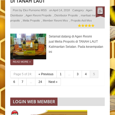
Di TANAH LAUT
Post by
Eko Purnomo MSS
on
April 14, 2018
Category :
Agen
Distributor
,
Agen Resmi Propolis
,
Distributor Propolis
,
manfaat melia
propolis
,
Melia Propolis
,
Member Resmi Mss
,
Propolis Asli Mss
Selamat datang di Agen Resmi
jual Melia Propolis di TANAH LAUT
Kalimantan Selatan. Pada kesempatan
ini
READ MORE
»
Page 5 of 24:
« Previous
1
...
3
4
5
6
7
...
24
Next »
LOGIN WEB MEMBER