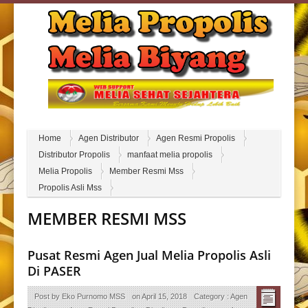
Home
Agen Distributor
Agen Resmi Propolis
Distributor Propolis
manfaat melia propolis
Melia Propolis
Member Resmi Mss
Propolis Asli Mss
MEMBER RESMI MSS
Pusat Resmi Agen Jual Melia Propolis Asli
Di PASER
Post by
Eko Purnomo MSS
on
April 15, 2018
Category :
Agen