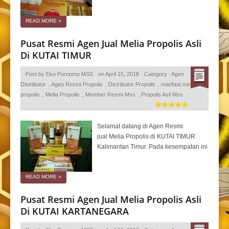
READ MORE
»
Pusat Resmi Agen Jual Melia Propolis Asli
Di KUTAI TIMUR
Post by
Eko Purnomo MSS
on
April 15, 2018
Category :
Agen
Distributor
,
Agen Resmi Propolis
,
Distributor Propolis
,
manfaat melia
propolis
,
Melia Propolis
,
Member Resmi Mss
,
Propolis Asli Mss
Selamat datang di Agen Resmi
jual Melia Propolis di KUTAI TIMUR
Kalimantan Timur. Pada kesempatan ini
READ MORE
»
Pusat Resmi Agen Jual Melia Propolis Asli
Di KUTAI KARTANEGARA