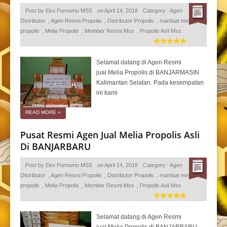
Post by
Eko Purnomo MSS
on
April 14, 2018
Category :
Agen
Distributor
,
Agen Resmi Propolis
,
Distributor Propolis
,
manfaat melia
propolis
,
Melia Propolis
,
Member Resmi Mss
,
Propolis Asli Mss
Selamat datang di Agen Resmi
jual Melia Propolis di BANJARMASIN
Kalimantan Selatan. Pada kesempatan
ini kami
READ MORE
»
Pusat Resmi Agen Jual Melia Propolis Asli
Di BANJARBARU
Post by
Eko Purnomo MSS
on
April 14, 2018
Category :
Agen
Distributor
,
Agen Resmi Propolis
,
Distributor Propolis
,
manfaat melia
propolis
,
Melia Propolis
,
Member Resmi Mss
,
Propolis Asli Mss
Selamat datang di Agen Resmi