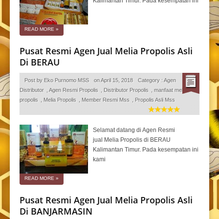
Kalimantan Timur. Pada kesempatan ini
READ MORE
»
Pusat Resmi Agen Jual Melia Propolis Asli
Di BERAU
Post by
Eko Purnomo MSS
on
April 15, 2018
Category :
Agen
Distributor
,
Agen Resmi Propolis
,
Distributor Propolis
,
manfaat melia
propolis
,
Melia Propolis
,
Member Resmi Mss
,
Propolis Asli Mss
Selamat datang di Agen Resmi
jual Melia Propolis di BERAU
Kalimantan Timur. Pada kesempatan ini
kami
READ MORE
»
Pusat Resmi Agen Jual Melia Propolis Asli
Di BANJARMASIN