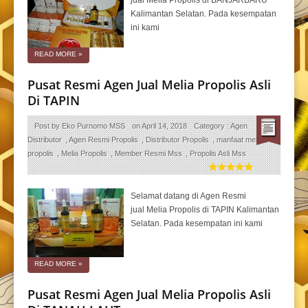
jual Melia Propolis di BANJARBARU
Kalimantan Selatan. Pada kesempatan
ini kami
READ MORE
»
Pusat Resmi Agen Jual Melia Propolis Asli
Di TAPIN
Post by
Eko Purnomo MSS
on
April 14, 2018
Category :
Agen
Distributor
,
Agen Resmi Propolis
,
Distributor Propolis
,
manfaat melia
propolis
,
Melia Propolis
,
Member Resmi Mss
,
Propolis Asli Mss
Selamat datang di Agen Resmi
jual Melia Propolis di TAPIN Kalimantan
Selatan. Pada kesempatan ini kami
READ MORE
»
Pusat Resmi Agen Jual Melia Propolis Asli