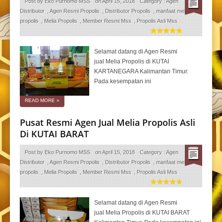
Post by
Eko Purnomo MSS
on
April 15, 2018
Category :
Agen
Distributor
,
Agen Resmi Propolis
,
Distributor Propolis
,
manfaat melia
propolis
,
Melia Propolis
,
Member Resmi Mss
,
Propolis Asli Mss
Selamat datang di Agen Resmi
jual Melia Propolis di KUTAI
KARTANEGARA Kalimantan Timur.
Pada kesempatan ini
READ MORE
»
Pusat Resmi Agen Jual Melia Propolis Asli
Di KUTAI BARAT
Post by
Eko Purnomo MSS
on
April 15, 2018
Category :
Agen
Distributor
,
Agen Resmi Propolis
,
Distributor Propolis
,
manfaat melia
propolis
,
Melia Propolis
,
Member Resmi Mss
,
Propolis Asli Mss
Selamat datang di Agen Resmi
jual Melia Propolis di KUTAI BARAT