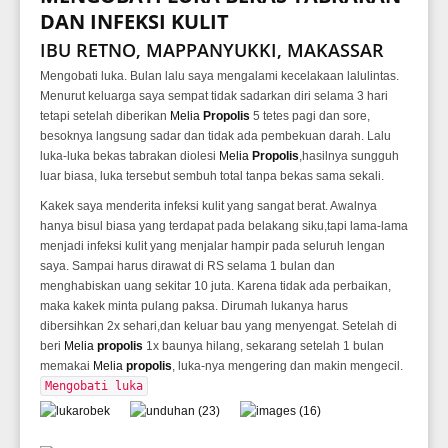
DAN INFEKSI KULIT
IBU RETNO, MAPPANYUKKI, MAKASSAR
Mengobati luka. Bulan lalu saya mengalami kecelakaan lalulintas.
Menurut keluarga saya sempat tidak sadarkan diri selama 3 hari
tetapi setelah diberikan
Melia
Propolis
5 tetes pagi dan sore,
besoknya langsung sadar dan tidak ada pembekuan darah. Lalu
luka-luka bekas tabrakan diolesi
Melia
Propolis
,hasilnya sungguh
luar biasa, luka tersebut sembuh total tanpa bekas sama sekali.
Kakek saya menderita infeksi kulit yang sangat berat. Awalnya
hanya bisul biasa yang terdapat pada belakang siku,tapi lama-lama
menjadi infeksi kulit yang menjalar hampir pada seluruh lengan
saya. Sampai harus dirawat di RS selama 1 bulan dan
menghabiskan uang sekitar 10 juta. Karena tidak ada perbaikan,
maka kakek minta pulang paksa. Dirumah lukanya harus
dibersihkan 2x sehari,dan keluar bau yang menyengat. Setelah di
beri
Melia
propolis
1x baunya hilang, sekarang setelah 1 bulan
memakai
Melia
propolis
, luka-nya mengering dan makin mengecil.
Mengobati luka