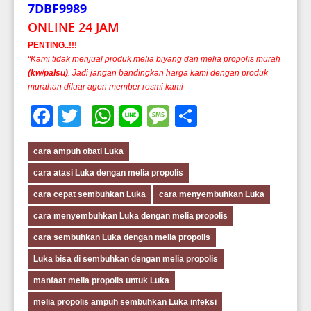
7DBF9989
ONLINE 24 JAM
PENTING..!!!
“Kami tidak menjual produk melia biyang dan melia propolis murah
(kw/palsu)
. Jadi jangan bandingkan harga kami dengan produk
murahan diluar agen member resmi kami
Facebook
Twitter
WhatsApp
Line
Message
Share
cara ampuh obati Luka
cara atasi Luka dengan melia propolis
cara cepat sembuhkan Luka
cara menyembuhkan Luka
cara menyembuhkan Luka dengan melia propolis
cara sembuhkan Luka dengan melia propolis
Luka bisa di sembuhkan dengan melia propolis
manfaat melia propolis untuk Luka
melia propolis ampuh sembuhkan Luka infeksi