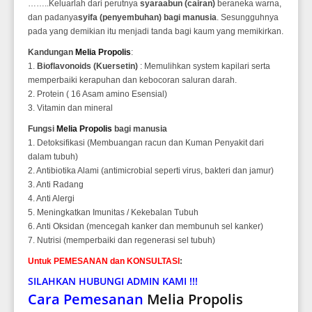
……..Keluarlah dari perutnya
syaraabun (cairan)
beraneka warna,
dan padanya
syifa (penyembuhan) bagi manusia
. Sesungguhnya
pada yang demikian itu menjadi tanda bagi kaum yang memikirkan.
Kandungan
Melia Propolis
:
1.
Bioflavonoids (Kuersetin)
: Memulihkan system kapilari serta
memperbaiki kerapuhan dan kebocoran saluran darah.
2. Protein ( 16 Asam amino Esensial)
3. Vitamin dan mineral
Fungsi
Melia Propolis
bagi manusia
1. Detoksifikasi (Membuangan racun dan Kuman Penyakit dari
dalam tubuh)
2. Antibiotika Alami (antimicrobial seperti virus, bakteri dan jamur)
3. Anti Radang
4. Anti Alergi
5. Meningkatkan Imunitas / Kekebalan Tubuh
6. Anti Oksidan (mencegah kanker dan membunuh sel kanker)
7. Nutrisi (memperbaiki dan regenerasi sel tubuh)
Untuk PEMESANAN dan KONSULTASI
:
SILAHKAN HUBUNGI ADMIN KAMI !!!
Cara Pemesanan
Melia Propolis