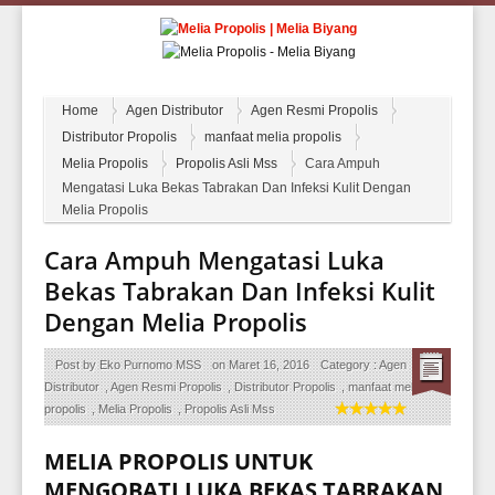
Home
Agen Distributor
Agen Resmi Propolis
Distributor Propolis
manfaat melia propolis
Melia Propolis
Propolis Asli Mss
Cara Ampuh
Mengatasi Luka Bekas Tabrakan Dan Infeksi Kulit Dengan
Melia Propolis
Cara Ampuh Mengatasi Luka
Bekas Tabrakan Dan Infeksi Kulit
Dengan Melia Propolis
Post by
Eko Purnomo MSS
on
Maret 16, 2016
Category :
Agen
Distributor
,
Agen Resmi Propolis
,
Distributor Propolis
,
manfaat melia
propolis
,
Melia Propolis
,
Propolis Asli Mss
MELIA PROPOLIS
UNTUK
MENGOBATI LUKA BEKAS TABRAKAN