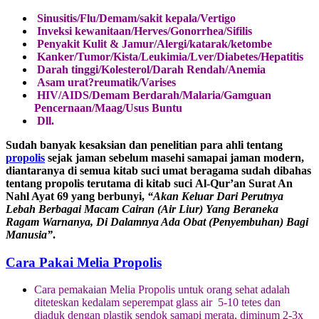
Sinusitis/Flu/Demam/sakit kepala/Vertigo
Inveksi kewanitaan/Herves/Gonorrhea/Sifilis
Penyakit Kulit & Jamur/Alergi/katarak/ketombe
Kanker/Tumor/Kista/Leukimia/Lver/Diabetes/Hepatitis
Darah tinggi/Kolesterol/Darah Rendah/Anemia
Asam urat?reumatik/Varises
HIV/AIDS/Demam Berdarah/Malaria/Gamguan
Pencernaan/Maag/Usus Buntu
Dll.
Sudah banyak kesaksian dan penelitian para ahli tentang
propolis
sejak jaman sebelum masehi samapai jaman modern,
diantaranya di semua kitab suci umat beragama sudah dibahas
tentang propolis terutama di kitab suci Al-Qur’an Surat An
Nahl Ayat 69 yang berbunyi,
“Akan Keluar Dari Perutnya
Lebah Berbagai Macam Cairan (Air Liur) Yang Beraneka
Ragam Warnanya, Di Dalamnya Ada Obat (Penyembuhan) Bagi
Manusia”
.
Cara Pakai Melia Propolis
Cara pemakaian Melia Propolis untuk orang sehat adalah
diteteskan kedalam seperempat glass air 5-10 tetes dan
diaduk dengan plastik sendok samapi merata, diminum 2-3x