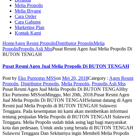
Melia Propolis
Melia Biyang
Cara Order
Cara Gabung
Marketing Plan
Kontak Kami
Home
Agen Resmi Propolis
Distributor Propolis
Melia
Propolis
Propolis Asli Mss
Pusat Resmi Agen Jual Melia Propolis Di
BUTON TENGAH
Pusat Resmi Agen Jual Melia Propolis Di BUTON TENGAH
Post by
Eko Purnomo MSS
on
Mei 20, 2018
Category :
Agen Resmi
Propolis
,
Distributor Propolis
,
Melia Propolis
,
Propolis Asli Mss
Pusat Resmi Agen Jual Melia Propolis Di BUTON TENGAH
by
Eko Purnomo MSS
on
Minggu, Mei 20th, 2018
.
Pusat Resmi Agen
Jual Melia Propolis Di BUTON TENGAH
Selamat datang di Agen
Resmi jual Melia Propolis di BUTON TENGAH Sulawesi
Tenggara. Pada kesempatan ini kami akan memberikan informasi
tentang penjualan Melia Propolis di BUTON TENGAH Sulawesi
Tenggara. Melia Propolis sudah tidak asing lagi bagi masyarakat
kota dan pedesaan. Untuk anda yang berada di BUTON TENGAH
Sulawesi Tenggara Dan Sekitarnya ingin Membeli Melia Propolis