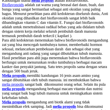
Kandungan utama
melia propolis
adalah Bioflavonoids.
Bioflavonoids
adalah zat warna yang berasal dari daun, buah, dan
bunga yang sangat bermanfaat sebagai anti oksidan yang paling
bagus. Menurut penelitian para ahli kedokteran diseluruh dunia, Anti
oksidan yang dihasilkan dari bioflavonoids sangat lebih baik
dibandingkan vitamin C dan vitamin E. Fungsi dari bioflavonoids
adalah untuk menetralisisasi radikal bebas yang ada didalam tubuh
dengan sistem kerja melalui seluruh pembuluh darah manusia
termasuk pembuluh darah terkecil ( kapilari ).
Para ahli kedokteran menemukan bahwa bioflavonoids mengandung
zat yang bisa mencegah tumbuhnya tumor, memberbaiki hormon
seksual, melancarkan pembekuan darah dan sebagai obat yang
mengandung anti radang yang sangat dibutuhkan tubuh manusia.
Hasil penelitian para ahli juga menemukan bahwa bioflavonoids
berfungsi untuk menurunkan resiko tumbuhnya berbagai macam
kanker dan penyakit jantung. Satu tetes propolis sama dengan setara
dengan 500 buah jeruk.
Melia propolis
memiliki kandungan 16 jenis asam amino yang
sangat dibutuhkan oleh tubuh manusia. ini membuktikan bahwa
melia propolis
sangat baik dikomsumsi orang sehat. Selain itu pula
melia propolis
mengandung berbagai macam vitamin dan nutrisi
yang sangat baik bagi tubuh manusia untuk meningkatkan sistem
kekebalan tubuh.
Melia propolis
mengandung anti biotik alami yang tidak
menimbilkan efek samping. Jadi
melia propolis
bisa dikomsumsi