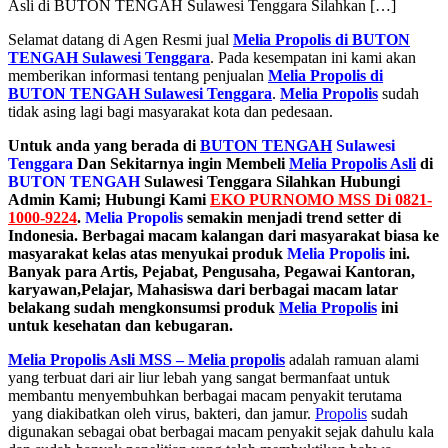
Asli di BUTON TENGAH Sulawesi Tenggara Silahkan […]
Selamat datang di Agen Resmi jual
Melia Propolis di BUTON
TENGAH Sulawesi Tenggara
. Pada kesempatan ini kami akan
memberikan informasi tentang penjualan
Melia Propolis di
BUTON TENGAH Sulawesi Tenggara
.
Melia Propolis
sudah
tidak asing lagi bagi masyarakat kota dan pedesaan.
Untuk anda yang berada di
BUTON TENGAH
Sulawesi
Tenggara
Dan Sekitarnya ingin Membeli
Melia Propolis Asli
di
BUTON TENGAH
Sulawesi Tenggara Silahkan Hubungi
Admin Kami; Hubungi Kami
EKO PURNOMO MSS Di 0821-
1000-9224
.
Melia Propolis
semakin menjadi trend setter di
Indonesia. Berbagai macam kalangan dari masyarakat biasa ke
masyarakat kelas atas menyukai produk
Melia Propolis
ini.
Banyak para Artis, Pejabat, Pengusaha, Pegawai Kantoran,
karyawan,Pelajar, Mahasiswa dari berbagai macam latar
belakang sudah mengkonsumsi produk
Melia Propolis
ini
untuk kesehatan dan kebugaran.
Melia Propolis Asli MSS – Melia propolis
adalah ramuan alami
yang terbuat dari air liur lebah yang sangat bermanfaat untuk
membantu menyembuhkan berbagai macam penyakit terutama
yang diakibatkan oleh virus, bakteri, dan jamur.
Propolis
sudah
digunakan sebagai obat berbagai macam penyakit sejak dahulu kala