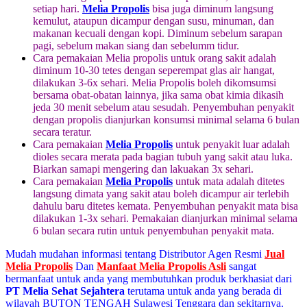
setiap hari.
Melia Propolis
bisa juga diminum langsung
kemulut, ataupun dicampur dengan susu, minuman, dan
makanan kecuali dengan kopi. Diminum sebelum sarapan
pagi, sebelum makan siang dan sebelumm tidur.
Cara pemakaian Melia propolis untuk orang sakit adalah
diminum 10-30 tetes dengan seperempat glas air hangat,
dilakukan 3-6x sehari. Melia Propolis boleh dikomsumsi
bersama obat-obatan lainnya, jika sama obat kimia dikasih
jeda 30 menit sebelum atau sesudah. Penyembuhan penyakit
dengan propolis dianjurkan konsumsi minimal selama 6 bulan
secara teratur.
Cara pemakaian
Melia Propolis
untuk penyakit luar adalah
dioles secara merata pada bagian tubuh yang sakit atau luka.
Biarkan samapi mengering dan lakuakan 3x sehari.
Cara pemakaian
Melia Propolis
untuk mata adalah ditetes
langsung dimata yang sakit atau boleh dicampur air terlebih
dahulu baru ditetes kemata. Penyembuhan penyakit mata bisa
dilakukan 1-3x sehari. Pemakaian dianjurkan minimal selama
6 bulan secara rutin untuk penyembuhan penyakit mata.
Mudah mudahan informasi tentang Distributor Agen Resmi
Jual
Melia Propolis
Dan
Manfaat Melia Propolis Asli
sangat
bermanfaat untuk anda yang membutuhkan produk berkhasiat dari
PT Melia Sehat Sejahtera
terutama untuk anda yang berada di
wilayah BUTON TENGAH Sulawesi Tenggara dan sekitarnya.