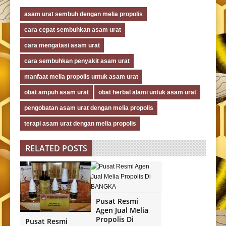
asam urat sembuh dengan melia propolis
cara cepat sembuhkan asam urat
cara mengatasi asam urat
cara sembuhkan penyakit asam urat
manfaat melia propolis untuk asam urat
obat ampuh asam urat
obat herbal alami untuk asam urat
pengobatan asam urat dengan melia propolis
terapi asam urat dengan melia propolis
RELATED POSTS
Pusat Resmi
Agen Jual Melia
Propolis Di
Pusat Resmi