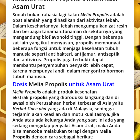
Asam Urat
Sudah bukan rahasia lagi kalau
Melia Propolis
adalah
obat alamiah yang dihasilkan dari aktivitas lebah.
Dalam kesehariannya, lebah mengumpulkan zat resin
dari berbagai tanaman-tanaman di sekitarnya yang
mengandung bioflavonoid tinggi. Dengan beberapa
zat lain yang ikut menyusun, propolis mempunyai
beberapa fungsi untuk menjaga kesehatan tubuh
manusia seperti antibakteri, antijamur, antiseptik,
dan antivirus. Propolis juga terbukti dapat
membantu penyembuhan penyakit lebih cepat,
karena mempunyai andil dalam mengontrolhormon
tubuh manusia.
Dosis
Melia Propolis
untuk Asam Urat
Melia Propolis
adalah produk kesehatan
ekstrak
propolis
yang diproduksi langsung dan di
awasi oleh Perusahaan herbal terbesar di Asia yaitu
Herbal Since phd
yang ada di Malaysia, sehingga
terjamin akan keaslian dan mutu kualitasnya. Jika
Anda atau ada keluarga Anda yang saat ini ada yang
sedang mengidap penyakit Asam Urat, maka Anda
bisa mencoba melakukan terapi dengan
Melia
Propolis
dengan cara sebagai berikut: