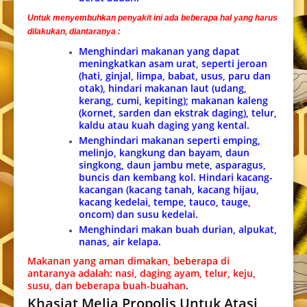
Untuk menyembuhkan penyakit ini ada beberapa hal yang harus
dilakukan, diantaranya :
Menghindari makanan yang dapat
meningkatkan asam urat, seperti jeroan
(hati, ginjal, limpa, babat, usus, paru dan
otak), hindari makanan laut (udang,
kerang, cumi, kepiting); makanan kaleng
(kornet, sarden dan ekstrak daging), telur,
kaldu atau kuah daging yang kental.
Menghindari makanan seperti emping,
melinjo, kangkung dan bayam, daun
singkong, daun jambu mete, asparagus,
buncis dan kembang kol. Hindari kacang-
kacangan (kacang tanah, kacang hijau,
kacang kedelai, tempe, tauco, tauge,
oncom) dan susu kedelai.
Menghindari makan buah durian, alpukat,
nanas, air kelapa.
Makanan yang aman dimakan, beberapa di
antaranya adalah: nasi, daging ayam, telur, keju,
susu, dan beberapa buah-buahan
.
Khasiat Melia Propolis Untuk Atasi