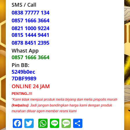
SMS / Call
0838 77777 134
0857 1666 3664
0821 1000 9224
0815 1444 9441
0878 8451 2395
Whast App
0857 1666 3664
Pin BB:
5249b0ec
7DBF9989
ONLINE 24 JAM
PENTING..!!!
“Kami tidak menjual produk melia biyang dan melia propolis murah
(kw/palsu)
. Jadi jangan bandingkan harga kami dengan produk
murahan diluar agen member resmi kami
Facebook
Twitter
WhatsApp
Line
Message
Share