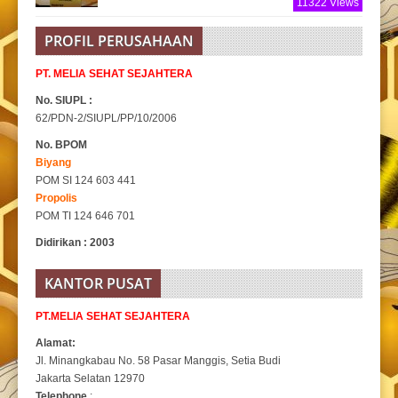
11322 Views
PROFIL PERUSAHAAN
PT. MELIA SEHAT SEJAHTERA
No. SIUPL :
62/PDN-2/SIUPL/PP/10/2006
No. BPOM
Biyang
POM SI 124 603 441
Propolis
POM TI 124 646 701
Didirikan : 2003
KANTOR PUSAT
PT.MELIA SEHAT SEJAHTERA
Alamat:
Jl. Minangkabau No. 58 Pasar Manggis, Setia Budi
Jakarta Selatan 12970
Telephone
: