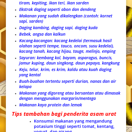
tiram, kepiting, ikan teri, ikan sarden
Ekstrak daging seperti abon dan dendeng
Makanan yang sudah dikalengkan (contoh: kornet
sapi, sarden)
Daging kambing, daging sapi, daging kuda
Bebek, angsa dan kalkun
Kacang-kacangan: kacang kedelai (termasuk hasil
olahan seperti tempe, tauco, oncom, susu kedelai),
kacang tanah, kacang hijau, tauge, melinjo, emping
Sayuran: kembang kol, bayam, asparagus, buncis,
jamur kuping, daun singkong, daun pepaya, kangkung
Keju, telur, krim, es krim, kaldu atau kuah daging
yang kental
Buah-buahan tertentu seperti durian, nanas dan air
kelapa
Makanan yang digoreng atau bersantan atau dimasak
dengan menggunakan margarin/mentega
Makanan kaya protein dan lemak
Tips tambahan bagi penderita asam urat
Konsumsi makanan yang mengandung
potasium tinggi seperti tomat, kentang,
yogurt, dan pisang.