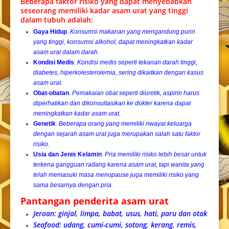
Beberapa faktor risiko yang dapat menyebabkan
seseorang memiliki kadar asam urat yang tinggi
dalam tubuh adalah:
Gaya Hidup
.
Konsumsi makanan yang mengandung purin
yang tinggi, konsumsi alkohol, dapat meningkatkan kadar
asam urat dalam darah.
Kondisi Medis
.
Kondisi medis seperti tekanan darah tinggi,
diabetes, hiperkolesterolemia, sering dikaitkan dengan kasus
asam urat.
Obat-obatan
.
Pemakaian obat seperti diuretik, aspirin harus
diperhatikan dan dikonsultasikan ke dokter karena dapat
meningkatkan kadar asam urat.
Genetik
.
Beberapa orang yang memiliki riwayat keluarga
dengan sejarah asam urat juga merupakan salah satu faktor
risiko.
Usia dan Jenis Kelamin
.
Pria memiliki risiko lebih besar untuk
terkena gangguan radang karena asam urat, tapi wanita yang
telah memasuki masa menopause juga memiliki risiko yang
sama besarnya dengan pria.
Pantangan penderita asam urat
Jeroan: ginjal, limpa, babat, usus, hati, paru dan otak
Seafood: udang, cumi-cumi, sotong, kerang, remis,