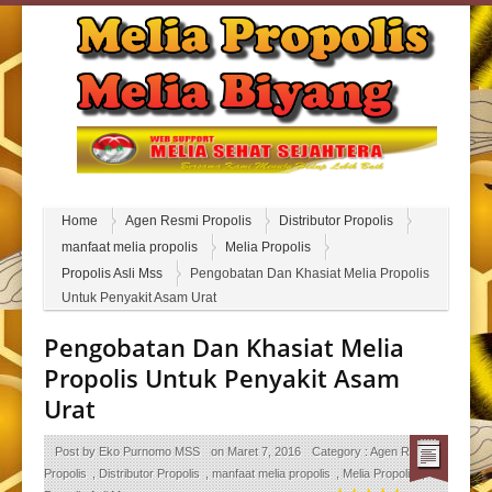
Home
Agen Resmi Propolis
Distributor Propolis
manfaat melia propolis
Melia Propolis
Propolis Asli Mss
Pengobatan Dan Khasiat Melia Propolis
Untuk Penyakit Asam Urat
Pengobatan Dan Khasiat Melia
Propolis Untuk Penyakit Asam
Urat
Post by
Eko Purnomo MSS
on
Maret 7, 2016
Category :
Agen Resmi
Propolis
,
Distributor Propolis
,
manfaat melia propolis
,
Melia Propolis
,