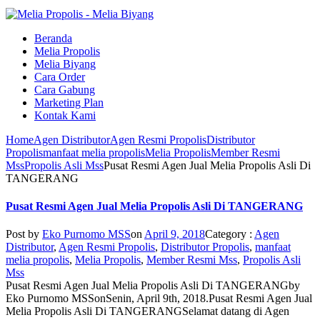
Beranda
Melia Propolis
Melia Biyang
Cara Order
Cara Gabung
Marketing Plan
Kontak Kami
Home
Agen Distributor
Agen Resmi Propolis
Distributor
Propolis
manfaat melia propolis
Melia Propolis
Member Resmi
Mss
Propolis Asli Mss
Pusat Resmi Agen Jual Melia Propolis Asli Di
TANGERANG
Pusat Resmi Agen Jual Melia Propolis Asli Di TANGERANG
Post by
Eko Purnomo MSS
on
April 9, 2018
Category :
Agen
Distributor
,
Agen Resmi Propolis
,
Distributor Propolis
,
manfaat
melia propolis
,
Melia Propolis
,
Member Resmi Mss
,
Propolis Asli
Mss
Pusat Resmi Agen Jual Melia Propolis Asli Di TANGERANG
by
Eko Purnomo MSS
on
Senin, April 9th, 2018
.
Pusat Resmi Agen Jual
Melia Propolis Asli Di TANGERANG
Selamat datang di Agen