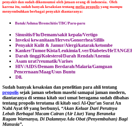
penyakit dan sudah dikomsumsi oleh jutaan orang di indonesia. Oleh
karena itu, sudah banyak kesaksian tentang
melia propolis
yang mampu
menyembuhkan berbagai penyakit diantaranya:
Batuk/Ashma/Bromchitis/TBC/Paru-paru
Sinusitis/Flu/Demam/sakit kepala/Vertigo
Inveksi kewanitaan/Herves/Gonorrhea/Sifilis
Penyakit Kulit & Jamur/Alergi/katarak/ketombe
Kanker/Tumor/Kista/Leukimia/Lver/Diabetes/HeTANGE
Darah tinggi/Kolesterol/Darah Rendah/Anemia
Asam urat?reumatik/Varises
HIV/AIDS/Demam Berdarah/Malaria/Gamguan
Pencernaan/Maag/Usus Buntu
Dll.
Sudah banyak kesaksian dan penelitian para ahli tentang
propolis
sejak jaman sebelum masehi samapai jaman modern,
diantaranya di semua kitab suci umat beragama sudah dibahas
tentang propolis terutama di kitab suci Al-Qur’an Surat An
Nahl Ayat 69 yang berbunyi,
“Akan Keluar Dari Perutnya
Lebah Berbagai Macam Cairan (Air Liur) Yang Beraneka
Ragam Warnanya, Di Dalamnya Ada Obat (Penyembuhan) Bagi
Manusia”
.