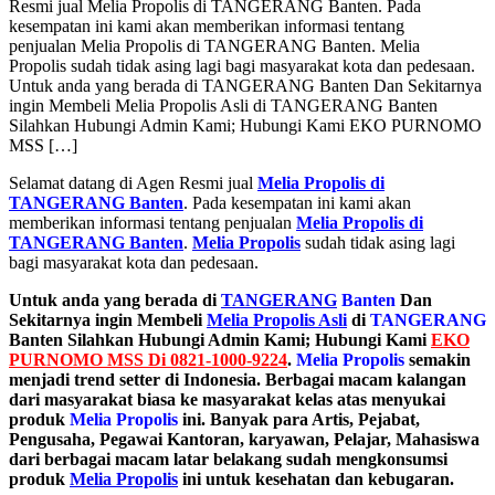
Resmi jual Melia Propolis di TANGERANG Banten. Pada
kesempatan ini kami akan memberikan informasi tentang
penjualan Melia Propolis di TANGERANG Banten. Melia
Propolis sudah tidak asing lagi bagi masyarakat kota dan pedesaan.
Untuk anda yang berada di TANGERANG Banten Dan Sekitarnya
ingin Membeli Melia Propolis Asli di TANGERANG Banten
Silahkan Hubungi Admin Kami; Hubungi Kami EKO PURNOMO
MSS […]
Selamat datang di Agen Resmi jual
Melia Propolis di
TANGERANG Banten
. Pada kesempatan ini kami akan
memberikan informasi tentang penjualan
Melia Propolis di
TANGERANG Banten
.
Melia Propolis
sudah tidak asing lagi
bagi masyarakat kota dan pedesaan.
Untuk anda yang berada di
TANGERANG
Banten
Dan
Sekitarnya ingin Membeli
Melia Propolis Asli
di
TANGERANG
Banten Silahkan Hubungi Admin Kami; Hubungi Kami
EKO
PURNOMO MSS Di 0821-1000-9224
.
Melia Propolis
semakin
menjadi trend setter di Indonesia. Berbagai macam kalangan
dari masyarakat biasa ke masyarakat kelas atas menyukai
produk
Melia Propolis
ini. Banyak para Artis, Pejabat,
Pengusaha, Pegawai Kantoran, karyawan, Pelajar, Mahasiswa
dari berbagai macam latar belakang sudah mengkonsumsi
produk
Melia Propolis
ini untuk kesehatan dan kebugaran.