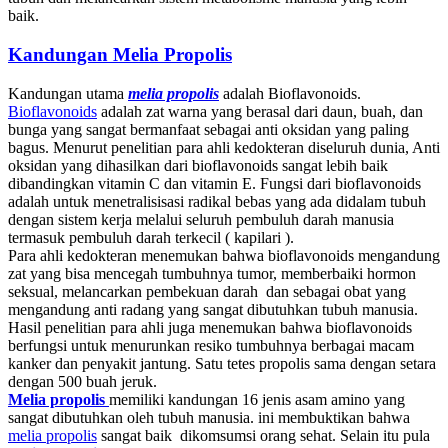
baik.
Kandungan Melia Propolis
Kandungan utama
melia propolis
adalah Bioflavonoids.
Bioflavonoids
adalah zat warna yang berasal dari daun, buah, dan
bunga yang sangat bermanfaat sebagai anti oksidan yang paling
bagus. Menurut penelitian para ahli kedokteran diseluruh dunia, Anti
oksidan yang dihasilkan dari bioflavonoids sangat lebih baik
dibandingkan vitamin C dan vitamin E. Fungsi dari bioflavonoids
adalah untuk menetralisisasi radikal bebas yang ada didalam tubuh
dengan sistem kerja melalui seluruh pembuluh darah manusia
termasuk pembuluh darah terkecil ( kapilari ).
Para ahli kedokteran menemukan bahwa bioflavonoids mengandung
zat yang bisa mencegah tumbuhnya tumor, memberbaiki hormon
seksual, melancarkan pembekuan darah dan sebagai obat yang
mengandung anti radang yang sangat dibutuhkan tubuh manusia.
Hasil penelitian para ahli juga menemukan bahwa bioflavonoids
berfungsi untuk menurunkan resiko tumbuhnya berbagai macam
kanker dan penyakit jantung. Satu tetes propolis sama dengan setara
dengan 500 buah jeruk.
Melia propolis
memiliki kandungan 16 jenis asam amino yang
sangat dibutuhkan oleh tubuh manusia. ini membuktikan bahwa
melia propolis
sangat baik dikomsumsi orang sehat. Selain itu pula