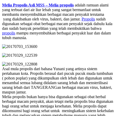
Melia Propolis Asli MSS – Melia propolis
adalah ramuan alami
yang terbuat dari air liur lebah yang sangat bermanfaat untuk
membantu menyembuhkan berbagai macam penyakit terutama
yang diakibatkan oleh virus, bakteri, dan jamur.
Propolis
sudah
digunakan sebagai obat berbagai macam penyakit sejak dahulu kala
dan sudah banyak penelitian yang telah membuktikan bahwa
propolis
mampu menyembuhkan berbagai penyakit luar dan dalam
tubuh manusia.
Asal mula propolis dari bahasa Yunani yang artinya sistem
pertahanan kota. Propolis berasal dari pucuk pucuk muda tumbuhan
( pohon poplar) yang dikumpulkan oleh lebah dan digunakan untuk
menambal semua lubang didalam sarang lebah dan mensterilisasi
sarang lebah dari TANGERANGan berbagai macam virus, bakteri,
maupun jamur.
Melia propolis bukan hanya bisa digunakan sebagai obat herbal
berbagai macam penyakit, akan tetapi melia propolis bisa digunakan
bagi orang sehat untuk menjaga kesehatan. Melia propolis dapat
dikomsumsi bagi orang sehat untuk meningkatkan sistem kekebalan
tubuh dan melancarkan sistem metabolisme manusia yang lebih