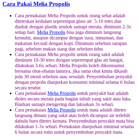
Cara Pakai Melia Propolis
Cara pemakaian Melia Propolis untuk orang sehat adalah
diteteskan kedalam seperempat glass air 5-10 tetes dan
diaduk dengan plastik sendok samapi merata, diminum 2-3x
setiap hari.
Melia Propolis
bisa juga diminum langsung
kemulut, ataupun dicampur dengan susu, minuman, dan
makanan kecuali dengan kopi. Diminum sebelum sarapan
pagi, sebelum makan siang dan sebelum tidur.
Cara pemakaian Melia propolis untuk orang sakit adalah
diminum 10-30 tetes dengan seperempat glas air hangat,
dilakukan 3-6x sehari. Melia Propolis boleh dikomsumsi
bersama obat-obatan lainnya, jika sama obat kimia dikasih
jeda 30 menit sebelum atau sesudah. Penyembuhan penyakit
dengan propolis dianjurkan konsumsi minimal selama 6 bulan
secara teratur.
Cara pemakaian
Melia Propolis
untuk penyakit luar adalah
dioles secara merata pada bagian tubuh yang sakit atau luka.
Biarkan samapi mengering dan lakuakan 3x sehari.
Cara pemakaian
Melia Propolis
untuk mata adalah ditetes
langsung dimata yang sakit atau boleh dicampur air terlebih
dahulu baru ditetes kemata. Penyembuhan penyakit mata bisa
dilakukan 1-3x sehari. Pemakaian dianjurkan minimal selama
6 bulan secara rutin untuk penyembuhan penyakit mata.