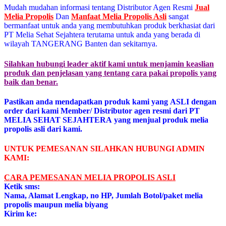
Mudah mudahan informasi tentang Distributor Agen Resmi
Jual
Melia Propolis
Dan
Manfaat Melia Propolis Asli
sangat
bermanfaat untuk anda yang membutuhkan produk berkhasiat dari
PT Melia Sehat Sejahtera terutama untuk anda yang berada di
wilayah TANGERANG Banten dan sekitarnya.
Silahkan hubungi leader aktif kami untuk menjamin keaslian
produk dan penjelasan yang tentang cara pakai propolis yang
baik dan benar.
Pastikan anda mendapatkan produk kami yang ASLI dengan
order dari kami Member/ Distributor agen resmi dari PT
MELIA SEHAT SEJAHTERA yang menjual produk melia
propolis asli dari kami.
UNTUK PEMESANAN SILAHKAN HUBUNGI ADMIN
KAMI:
CARA PEMESANAN MELIA PROPOLIS ASL
I
Ketik sms:
Nama, Alamat Lengkap, no HP, Jumlah Botol/paket melia
propolis maupun melia biyang
Kirim ke: