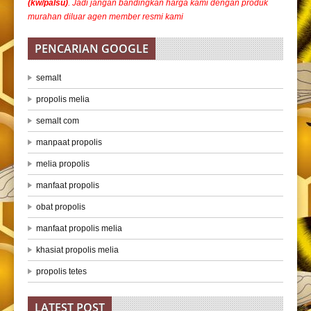
(kw/palsu)
. Jadi jangan bandingkan harga kami dengan produk
murahan diluar agen member resmi kami
PENCARIAN GOOGLE
semalt
propolis melia
semalt com
manpaat propolis
melia propolis
manfaat propolis
obat propolis
manfaat propolis melia
khasiat propolis melia
propolis tetes
LATEST POST