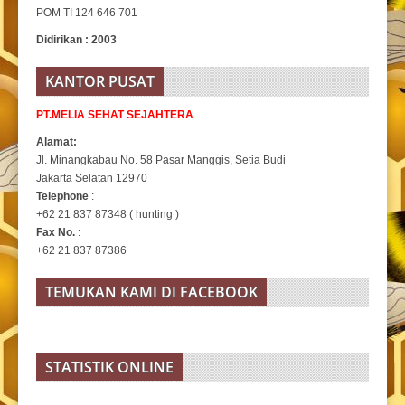
POM TI 124 646 701
Didirikan : 2003
KANTOR PUSAT
PT.MELIA SEHAT SEJAHTERA
Alamat:
Jl. Minangkabau No. 58 Pasar Manggis, Setia Budi
Jakarta Selatan 12970
Telephone
:
+62 21 837 87348 ( hunting )
Fax No.
:
+62 21 837 87386
TEMUKAN KAMI DI FACEBOOK
STATISTIK ONLINE