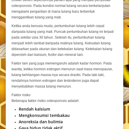
Dokter belum sepenuhnya paham apa yang menjadi penyebab
osteoporosis. Pada kondisi normal tulang secara berkelanjutan
mengalami pergantian di mana tulang baru terbentuk
menggantikan tulang yang mati.
Ketika anda berusia muda, pertumbuhan tulang lebih cepat
daripada tulang yang mati. Puncak pertumbuhan tulang ini terjadi
pada sekitar usia 30 tahun. Setelah itu, pertumbuhan tulang
menjadi lebih lambat daripada matinya tulang. Kekuatan tulang
didasarkan pada ukuran dan ketebalan tulang. Ketebalan tulang
diperoleh dari kalsium, fosfor dan mineral lain.
Faktor lain yang juga memengaruhi adalah kadar hormon. Pada
wanita, ketika hormon estrogen menurun saat masa menopause,
tulang kehilangan massa-nya secara drastis. Pada laki-laki,
rendahnya hormon estrogen dan testosteron juga dapat
menyebabkan massa tulang menurun.
Faktor risiko
Beberapa faktor risiko osteoporosis adalah:
Rendah kalsium
Mengkonsumsi tembakau
Anoreksia dan bulimia
Gaya hidup tidak aktif