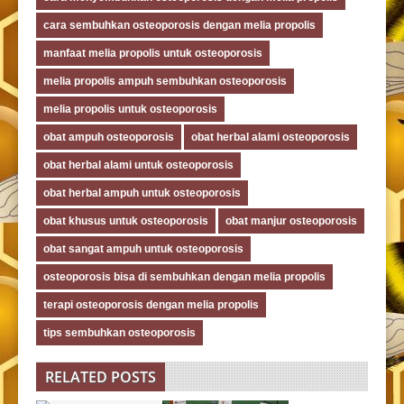
cara sembuhkan osteoporosis dengan melia propolis
manfaat melia propolis untuk osteoporosis
melia propolis ampuh sembuhkan osteoporosis
melia propolis untuk osteoporosis
obat ampuh osteoporosis
obat herbal alami osteoporosis
obat herbal alami untuk osteoporosis
obat herbal ampuh untuk osteoporosis
obat khusus untuk osteoporosis
obat manjur osteoporosis
obat sangat ampuh untuk osteoporosis
osteoporosis bisa di sembuhkan dengan melia propolis
terapi osteoporosis dengan melia propolis
tips sembuhkan osteoporosis
RELATED POSTS