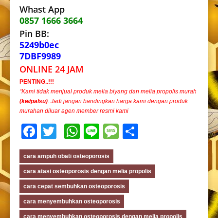
Whast App
0857 1666 3664
Pin BB:
5249b0ec
7DBF9989
ONLINE 24 JAM
PENTING..!!!
“Kami tidak menjual produk melia biyang dan melia propolis murah
(kw/palsu)
. Jadi jangan bandingkan harga kami dengan produk
murahan diluar agen member resmi kami
Facebook
Twitter
WhatsApp
Line
Message
Share
cara ampuh obati osteoporosis
cara atasi osteoporosis dengan melia propolis
cara cepat sembuhkan osteoporosis
cara menyembuhkan osteoporosis
cara menyembuhkan osteoporosis dengan melia propolis