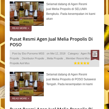
Selamat datang di Agen Resmi
jual Melia Propolis di SELUMA
Bengkulu. Pada kesempatan ini kami
akan
READ MORE
»
Pusat Resmi Agen Jual Melia Propolis Di
POSO
Post by
Eko Purnomo MSS
on
Mei 12, 2018
Category :
Agen Resmi
Propolis
,
Distributor Propolis
,
Melia Propolis
,
Member Resmi Mss
,
Propolis Asli Mss
Selamat datang di Agen Resmi
jual Melia Propolis di POSO Sulawesi
Tengah. Pada kesempatan ini kami
READ MORE
»