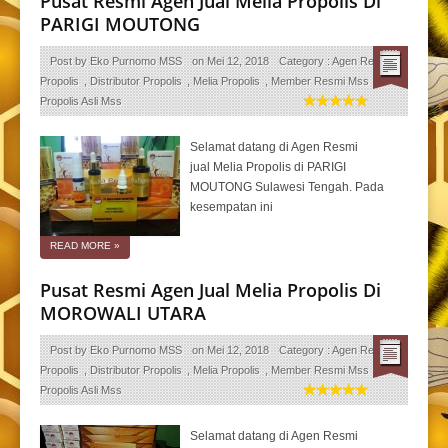
Pusat Resmi Agen Jual Melia Propolis Di
PARIGI MOUTONG
Post by
Eko Purnomo MSS
on
Mei 12, 2018
Category :
Agen Resmi
Propolis
,
Distributor Propolis
,
Melia Propolis
,
Member Resmi Mss
,
Propolis Asli Mss
Selamat datang di Agen Resmi
jual Melia Propolis di PARIGI
MOUTONG Sulawesi Tengah. Pada
kesempatan ini
READ MORE
»
Pusat Resmi Agen Jual Melia Propolis Di
MOROWALI UTARA
Post by
Eko Purnomo MSS
on
Mei 12, 2018
Category :
Agen Resmi
Propolis
,
Distributor Propolis
,
Melia Propolis
,
Member Resmi Mss
,
Propolis Asli Mss
Selamat datang di Agen Resmi