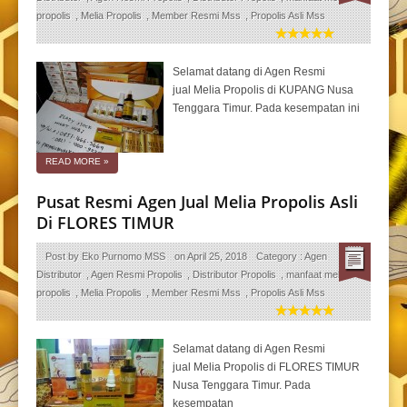
propolis
,
Melia Propolis
,
Member Resmi Mss
,
Propolis Asli Mss
Selamat datang di Agen Resmi
jual Melia Propolis di KUPANG Nusa
Tenggara Timur. Pada kesempatan ini
READ MORE
»
Pusat Resmi Agen Jual Melia Propolis Asli
Di FLORES TIMUR
Post by
Eko Purnomo MSS
on
April 25, 2018
Category :
Agen
Distributor
,
Agen Resmi Propolis
,
Distributor Propolis
,
manfaat melia
propolis
,
Melia Propolis
,
Member Resmi Mss
,
Propolis Asli Mss
Selamat datang di Agen Resmi
jual Melia Propolis di FLORES TIMUR
Nusa Tenggara Timur. Pada
kesempatan