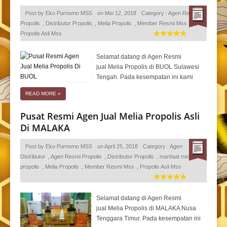
Post by
Eko Purnomo MSS
on
Mei 12, 2018
Category :
Agen Resmi
Propolis
,
Distributor Propolis
,
Melia Propolis
,
Member Resmi Mss
,
Propolis Asli Mss
Selamat datang di Agen Resmi
jual Melia Propolis di BUOL Sulawesi
Tengah. Pada kesempatan ini kami
READ MORE
»
Pusat Resmi Agen Jual Melia Propolis Asli
Di MALAKA
Post by
Eko Purnomo MSS
on
April 25, 2018
Category :
Agen
Distributor
,
Agen Resmi Propolis
,
Distributor Propolis
,
manfaat melia
propolis
,
Melia Propolis
,
Member Resmi Mss
,
Propolis Asli Mss
Selamat datang di Agen Resmi
jual Melia Propolis di MALAKA Nusa
Tenggara Timur. Pada kesempatan ini