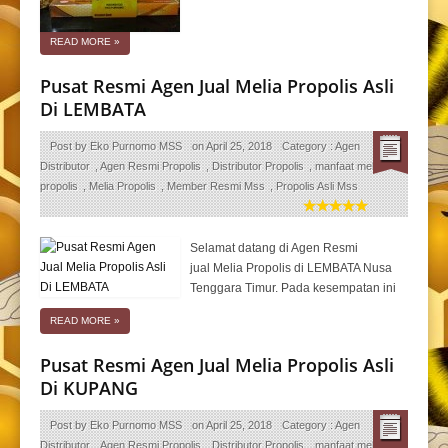
READ MORE
»
Pusat Resmi Agen Jual Melia Propolis Asli
Di LEMBATA
Post by
Eko Purnomo MSS
on
April 25, 2018
Category :
Agen
Distributor
,
Agen Resmi Propolis
,
Distributor Propolis
,
manfaat melia
propolis
,
Melia Propolis
,
Member Resmi Mss
,
Propolis Asli Mss
Selamat datang di Agen Resmi
jual Melia Propolis di LEMBATA Nusa
Tenggara Timur. Pada kesempatan ini
READ MORE
»
Pusat Resmi Agen Jual Melia Propolis Asli
Di KUPANG
Post by
Eko Purnomo MSS
on
April 25, 2018
Category :
Agen
Distributor
,
Agen Resmi Propolis
,
Distributor Propolis
,
manfaat melia