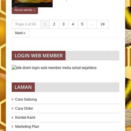
READ MORE
»
Page 1 of 24:
1
2
3
4
5
...
24
Next »
LOGIN WEB MEMBER
LAMAN
Cara Gabung
Cara Order
Kontak Kami
Marketing Plan