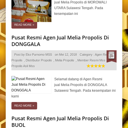
jual Melia Propolis di MOROWALI
UTARA Sulawesi Tengah. Pada
kesempatan ini
READ MORE
»
Pusat Resmi Agen Jual Melia Propolis Di
DONGGALA
Post by
Eko Purnomo MSS
on
Mei 12, 2018
Category :
Agen Resmi
Propolis
,
Distributor Propolis
,
Melia Propolis
,
Member Resmi Mss
,
Propolis Asli Mss
Selamat datang di Agen Resmi
jual Melia Propolis di DONGGALA
Sulawesi Tengah. Pada kesempatan ini
kami
READ MORE
»
Pusat Resmi Agen Jual Melia Propolis Di
BUOL