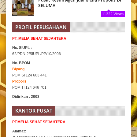
SELUMA
11322 Views
PROFIL PERUSAHAAN
PT. MELIA SEHAT SEJAHTERA
No. SIUPL :
62/PDN-2/SIUPL/PP/10/2006
No. BPOM
Biyang
POM SI 124 603 441
Propolis
POM TI 124 646 701
Didirikan : 2003
KANTOR PUSAT
PT.MELIA SEHAT SEJAHTERA
Alamat: