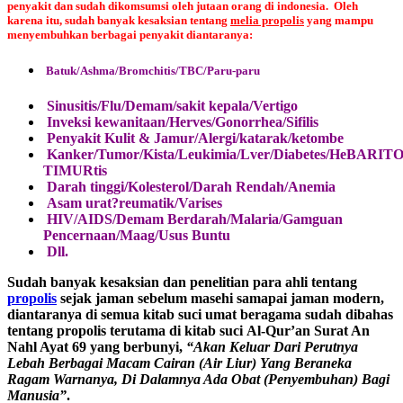
penyakit dan sudah dikomsumsi oleh jutaan orang di indonesia. Oleh
karena itu, sudah banyak kesaksian tentang
melia propolis
yang mampu
menyembuhkan berbagai penyakit diantaranya:
Batuk/Ashma/Bromchitis/TBC/Paru-paru
Sinusitis/Flu/Demam/sakit kepala/Vertigo
Inveksi kewanitaan/Herves/Gonorrhea/Sifilis
Penyakit Kulit & Jamur/Alergi/katarak/ketombe
Kanker/Tumor/Kista/Leukimia/Lver/Diabetes/HeBARIT
TIMURtis
Darah tinggi/Kolesterol/Darah Rendah/Anemia
Asam urat?reumatik/Varises
HIV/AIDS/Demam Berdarah/Malaria/Gamguan
Pencernaan/Maag/Usus Buntu
Dll.
Sudah banyak kesaksian dan penelitian para ahli tentang
propolis
sejak jaman sebelum masehi samapai jaman modern,
diantaranya di semua kitab suci umat beragama sudah dibahas
tentang propolis terutama di kitab suci Al-Qur’an Surat An
Nahl Ayat 69 yang berbunyi,
“Akan Keluar Dari Perutnya
Lebah Berbagai Macam Cairan (Air Liur) Yang Beraneka
Ragam Warnanya, Di Dalamnya Ada Obat (Penyembuhan) Bagi
Manusia”
.