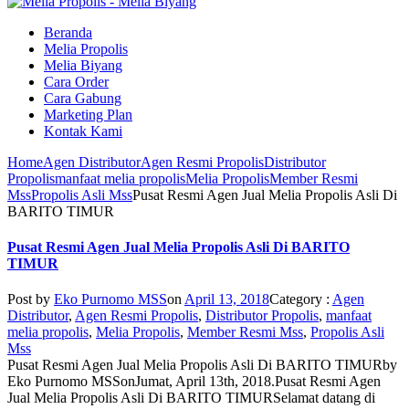
Beranda
Melia Propolis
Melia Biyang
Cara Order
Cara Gabung
Marketing Plan
Kontak Kami
Home
Agen Distributor
Agen Resmi Propolis
Distributor
Propolis
manfaat melia propolis
Melia Propolis
Member Resmi
Mss
Propolis Asli Mss
Pusat Resmi Agen Jual Melia Propolis Asli Di
BARITO TIMUR
Pusat Resmi Agen Jual Melia Propolis Asli Di BARITO
TIMUR
Post by
Eko Purnomo MSS
on
April 13, 2018
Category :
Agen
Distributor
,
Agen Resmi Propolis
,
Distributor Propolis
,
manfaat
melia propolis
,
Melia Propolis
,
Member Resmi Mss
,
Propolis Asli
Mss
Pusat Resmi Agen Jual Melia Propolis Asli Di BARITO TIMUR
by
Eko Purnomo MSS
on
Jumat, April 13th, 2018
.
Pusat Resmi Agen
Jual Melia Propolis Asli Di BARITO TIMUR
Selamat datang di