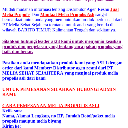
Mudah mudahan informasi tentang Distributor Agen Resmi
Jual
Melia Propolis
Dan
Manfaat Melia Propolis Asli
sangat
bermanfaat untuk anda yang membutuhkan produk berkhasiat dari
PT Melia Sehat Sejahtera terutama untuk anda yang berada di
wilayah BARITO TIMUR Kalimantan Tengah dan sekitarnya.
Silahkan hubungi leader aktif kami untuk menjamin keaslian
produk dan penjelasan yang tentang cara pakai propolis yang
baik dan benar.
Pastikan anda mendapatkan produk kami yang ASLI dengan
order dari kami Member/ Distributor agen resmi dari PT
MELIA SEHAT SEJAHTERA yang menjual produk melia
propolis asli dari kami.
UNTUK PEMESANAN SILAHKAN HUBUNGI ADMIN
KAMI:
CARA PEMESANAN MELIA PROPOLIS ASL
I
Ketik sms:
Nama, Alamat Lengkap, no HP, Jumlah Botol/paket melia
propolis maupun melia biyang
Kirim ke: