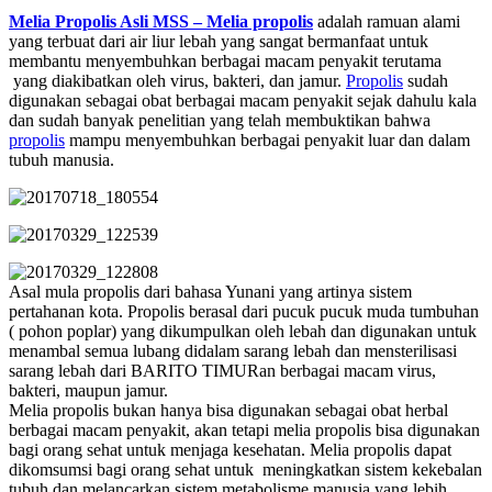
Melia Propolis Asli MSS – Melia propolis
adalah ramuan alami
yang terbuat dari air liur lebah yang sangat bermanfaat untuk
membantu menyembuhkan berbagai macam penyakit terutama
yang diakibatkan oleh virus, bakteri, dan jamur.
Propolis
sudah
digunakan sebagai obat berbagai macam penyakit sejak dahulu kala
dan sudah banyak penelitian yang telah membuktikan bahwa
propolis
mampu menyembuhkan berbagai penyakit luar dan dalam
tubuh manusia.
Asal mula propolis dari bahasa Yunani yang artinya sistem
pertahanan kota. Propolis berasal dari pucuk pucuk muda tumbuhan
( pohon poplar) yang dikumpulkan oleh lebah dan digunakan untuk
menambal semua lubang didalam sarang lebah dan mensterilisasi
sarang lebah dari BARITO TIMURan berbagai macam virus,
bakteri, maupun jamur.
Melia propolis bukan hanya bisa digunakan sebagai obat herbal
berbagai macam penyakit, akan tetapi melia propolis bisa digunakan
bagi orang sehat untuk menjaga kesehatan. Melia propolis dapat
dikomsumsi bagi orang sehat untuk meningkatkan sistem kekebalan
tubuh dan melancarkan sistem metabolisme manusia yang lebih