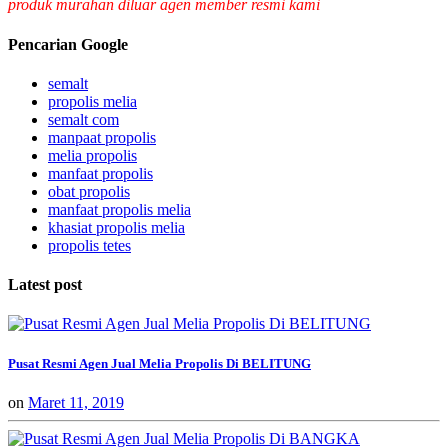
produk murahan diluar agen member resmi kami
Pencarian Google
semalt
propolis melia
semalt com
manpaat propolis
melia propolis
manfaat propolis
obat propolis
manfaat propolis melia
khasiat propolis melia
propolis tetes
Latest post
Pusat Resmi Agen Jual Melia Propolis Di BELITUNG
on
Maret 11, 2019