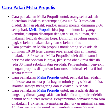
Cara Pakai Melia Propolis
Cara pemakaian Melia Propolis untuk orang sehat adalah
diteteskan kedalam seperempat glass air 5-10 tetes dan
diaduk dengan plastik sendok samapi merata, diminum 2-3x
setiap hari.
Melia Propolis
bisa juga diminum langsung
kemulut, ataupun dicampur dengan susu, minuman, dan
makanan kecuali dengan kopi. Diminum sebelum sarapan
pagi, sebelum makan siang dan sebelum tidur.
Cara pemakaian Melia propolis untuk orang sakit adalah
diminum 10-30 tetes dengan seperempat glas air hangat,
dilakukan 3-6x sehari. Melia Propolis boleh dikomsumsi
bersama obat-obatan lainnya, jika sama obat kimia dikasih
jeda 30 menit sebelum atau sesudah. Penyembuhan penyakit
dengan propolis dianjurkan konsumsi minimal selama 6 bulan
secara teratur.
Cara pemakaian
Melia Propolis
untuk penyakit luar adalah
dioles secara merata pada bagian tubuh yang sakit atau luka.
Biarkan samapi mengering dan lakuakan 3x sehari.
Cara pemakaian
Melia Propolis
untuk mata adalah ditetes
langsung dimata yang sakit atau boleh dicampur air terlebih
dahulu baru ditetes kemata. Penyembuhan penyakit mata bisa
dilakukan 1-3x sehari. Pemakaian dianjurkan minimal selama
6 bulan secara rutin untuk penyembuhan penyakit mata.