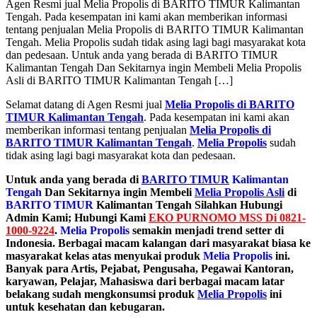
Agen Resmi jual Melia Propolis di BARITO TIMUR Kalimantan
Tengah. Pada kesempatan ini kami akan memberikan informasi
tentang penjualan Melia Propolis di BARITO TIMUR Kalimantan
Tengah. Melia Propolis sudah tidak asing lagi bagi masyarakat kota
dan pedesaan. Untuk anda yang berada di BARITO TIMUR
Kalimantan Tengah Dan Sekitarnya ingin Membeli Melia Propolis
Asli di BARITO TIMUR Kalimantan Tengah […]
Selamat datang di Agen Resmi jual
Melia Propolis di BARITO
TIMUR Kalimantan Tengah
. Pada kesempatan ini kami akan
memberikan informasi tentang penjualan
Melia Propolis di
BARITO TIMUR Kalimantan Tengah
.
Melia Propolis
sudah
tidak asing lagi bagi masyarakat kota dan pedesaan.
Untuk anda yang berada di
BARITO TIMUR
Kalimantan
Tengah
Dan Sekitarnya ingin Membeli
Melia Propolis Asli
di
BARITO TIMUR
Kalimantan Tengah Silahkan Hubungi
Admin Kami; Hubungi Kami
EKO PURNOMO MSS Di 0821-
1000-9224
.
Melia Propolis
semakin menjadi trend setter di
Indonesia. Berbagai macam kalangan dari masyarakat biasa ke
masyarakat kelas atas menyukai produk
Melia Propolis
ini.
Banyak para Artis, Pejabat, Pengusaha, Pegawai Kantoran,
karyawan, Pelajar, Mahasiswa dari berbagai macam latar
belakang sudah mengkonsumsi produk
Melia Propolis
ini
untuk kesehatan dan kebugaran.