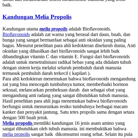
baik.
Kandungan Melia Propolis
Kandungan utama
melia propolis
adalah Bioflavonoids.
Bioflavonoids
adalah zat warna yang berasal dari daun, buah, dan
bunga yang sangat bermanfaat sebagai anti oksidan yang paling
bagus. Menurut penelitian para ahli kedokteran diseluruh dunia, Anti
oksidan yang dihasilkan dari bioflavonoids sangat lebih baik
dibandingkan vitamin C dan vitamin E. Fungsi dari bioflavonoids
adalah untuk menetralisisasi radikal bebas yang ada didalam tubuh
dengan sistem kerja melalui seluruh pembuluh darah manusia
termasuk pembuluh darah terkecil ( kapilari ).
Para ahli kedokteran menemukan bahwa bioflavonoids mengandung
zat yang bisa mencegah tumbuhnya tumor, memberbaiki hormon
seksual, melancarkan pembekuan darah dan sebagai obat yang
mengandung anti radang yang sangat dibutuhkan tubuh manusia.
Hasil penelitian para ahli juga menemukan bahwa bioflavonoids
berfungsi untuk menurunkan resiko tumbuhnya berbagai macam
kanker dan penyakit jantung. Satu tetes propolis sama dengan setara
dengan 500 buah jeruk.
Melia propolis
memiliki kandungan 16 jenis asam amino yang
sangat dibutuhkan oleh tubuh manusia. ini membuktikan bahwa
melia propolis
sangat baik dikomsumsi orang sehat. Selain itu pula