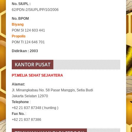
No. SIUPL :
62/PDN-2/SIUPL/PP/10/2006
No. BPOM
Biyang
POM SI 124 603 441
Propolis
POM TI 124 646 701
Didirikan : 2003
KANTOR PUSAT
PT.MELIA SEHAT SEJAHTERA
Alamat:
Jl. Minangkabau No. 58 Pasar Manggis, Setia Budi
Jakarta Selatan 12970
Telephone
:
+62 21 837 87348 ( hunting )
Fax No.
:
+62 21 837 87386