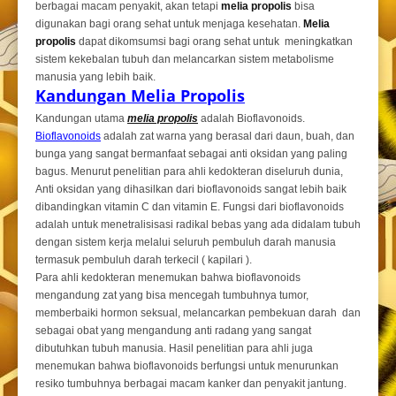
berbagai macam penyakit, akan tetapi
melia propolis
bisa
digunakan bagi orang sehat untuk menjaga kesehatan.
Melia
propolis
dapat dikomsumsi bagi orang sehat untuk meningkatkan
sistem kekebalan tubuh dan melancarkan sistem metabolisme
manusia yang lebih baik.
Kandungan Melia Propolis
Kandungan utama
melia propolis
adalah Bioflavonoids.
Bioflavonoids
adalah zat warna yang berasal dari daun, buah, dan
bunga yang sangat bermanfaat sebagai anti oksidan yang paling
bagus. Menurut penelitian para ahli kedokteran diseluruh dunia,
Anti oksidan yang dihasilkan dari bioflavonoids sangat lebih baik
dibandingkan vitamin C dan vitamin E. Fungsi dari bioflavonoids
adalah untuk menetralisisasi radikal bebas yang ada didalam tubuh
dengan sistem kerja melalui seluruh pembuluh darah manusia
termasuk pembuluh darah terkecil ( kapilari ).
Para ahli kedokteran menemukan bahwa bioflavonoids
mengandung zat yang bisa mencegah tumbuhnya tumor,
memberbaiki hormon seksual, melancarkan pembekuan darah dan
sebagai obat yang mengandung anti radang yang sangat
dibutuhkan tubuh manusia. Hasil penelitian para ahli juga
menemukan bahwa bioflavonoids berfungsi untuk menurunkan
resiko tumbuhnya berbagai macam kanker dan penyakit jantung.