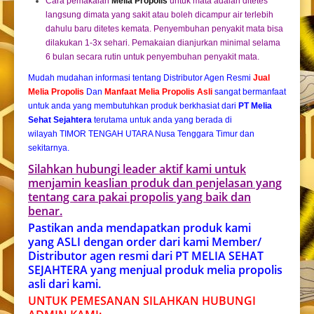
Cara pemakaian
Melia Propolis
untuk mata adalah ditetes
langsung dimata yang sakit atau boleh dicampur air terlebih
dahulu baru ditetes kemata. Penyembuhan penyakit mata bisa
dilakukan 1-3x sehari. Pemakaian dianjurkan minimal selama
6 bulan secara rutin untuk penyembuhan penyakit mata.
Mudah mudahan informasi tentang Distributor Agen Resmi
Jual
Melia Propolis
Dan
Manfaat Melia Propolis Asli
sangat bermanfaat
untuk anda yang membutuhkan produk berkhasiat dari
PT Melia
Sehat Sejahtera
terutama untuk anda yang berada di
wilayah TIMOR TENGAH UTARA Nusa Tenggara Timur dan
sekitarnya.
Silahkan hubungi leader aktif kami untuk
menjamin keaslian produk dan penjelasan yang
tentang cara pakai propolis yang baik dan
benar.
Pastikan anda mendapatkan produk kami
yang ASLI dengan order dari kami Member/
Distributor agen resmi dari PT MELIA SEHAT
SEJAHTERA yang menjual produk melia propolis
asli dari kami.
UNTUK PEMESANAN SILAHKAN HUBUNGI