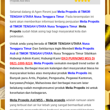
Propolis Asli Mss
Selamat datang di Agen Resmi jual
Melia Propolis di TIMOR
TENGAH UTARA Nusa Tenggara Timur
. Pada kesempatan ini
kami akan memberikan informasi tentang penjualan
Melia Propolis
di TIMOR TENGAH UTARA Nusa Tenggara Timur
.
Melia
Propolis
sudah tidak asing lagi bagi masyarakat kota dan
pedesaan.
Untuk anda yang berada di
TIMOR TENGAH UTARA
Nusa
Tenggara Timur
Dan Sekitarnya ingin Membeli
Melia Propolis
Asli
di
TIMOR TENGAH UTARA
Nusa Tenggara Timur Silahkan
Hubungi Admin Kami; Hubungi Kami
EKO PURNOMO MSS Di
0821-1000-9224
.
Melia Propolis
semakin menjadi trend setter di
Indonesia. Berbagai macam kalangan dari masyarakat biasa ke
masyarakat kelas atas menyukai produk
Melia Propolis
ini.
Banyak para Artis, Pejabat, Pengusaha, Pegawai Kantoran,
karyawan,Pelajar, Mahasiswa dari berbagai macam latar
belakang sudah mengkonsumsi produk
Melia Propolis
ini untuk
kesehatan dan kebugaran.
Melia Propolis Asli MSS – Melia propolis
adalah ramuan alami
yang terbuat dari air liur lebah yang sangat bermanfaat untuk