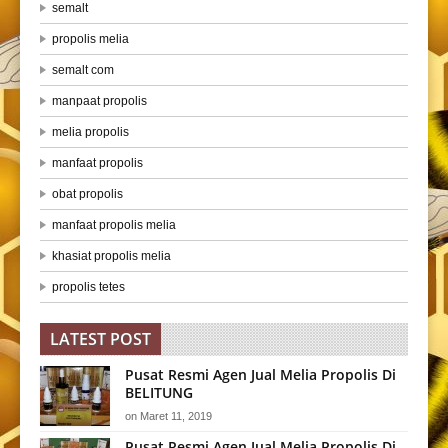
semalt
propolis melia
semalt com
manpaat propolis
melia propolis
manfaat propolis
obat propolis
manfaat propolis melia
khasiat propolis melia
propolis tetes
LATEST POST
Pusat Resmi Agen Jual Melia Propolis Di
BELITUNG
on
Maret 11, 2019
Pusat Resmi Agen Jual Melia Propolis Di