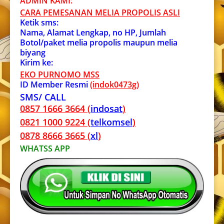
ADMIN KAMI:
CARA PEMESANAN MELIA PROPOLIS ASL
I
Ketik sms:
Nama, Alamat Lengkap, no HP, Jumlah
Botol/paket melia propolis maupun melia
biyang
Kirim ke:
EKO PURNOMO MSS
ID Member Resmi
(indok0473g)
SMS/ CALL
0857 1666 3664 (
indosat
)
0821 1000 9224 (
telkomsel
)
0878 8666 3665 (
xl
)
WHATSS APP