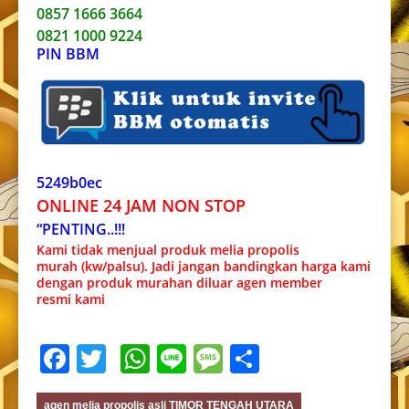
0857 1666 3664
0821 1000 9224
PIN BBM
5249b0ec
ONLINE 24 JAM NON STOP
“PENTING..!!!
Kami tidak menjual produk melia propolis
murah (kw/palsu). Jadi jangan bandingkan harga kami
dengan produk murahan diluar agen member
resmi kami
Facebook
Twitter
WhatsApp
Line
Message
Share
agen melia propolis asli TIMOR TENGAH UTARA