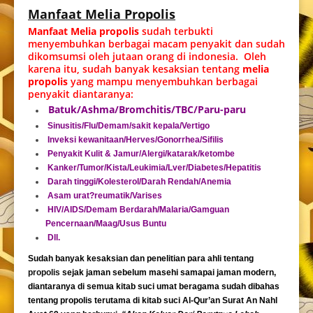
Manfaat Melia Propolis
Manfaat Melia propolis
sudah terbukti
menyembuhkan berbagai macam penyakit dan sudah
dikomsumsi oleh jutaan orang di indonesia. Oleh
karena itu, sudah banyak kesaksian tentang
melia
propolis
yang mampu menyembuhkan berbagai
penyakit diantaranya:
Batuk/Ashma/Bromchitis/TBC/Paru-paru
Sinusitis/Flu/Demam/sakit kepala/Vertigo
Inveksi kewanitaan/Herves/Gonorrhea/Sifilis
Penyakit Kulit & Jamur/Alergi/katarak/ketombe
Kanker/Tumor/Kista/Leukimia/Lver/Diabetes/Hepatitis
Darah tinggi/Kolesterol/Darah Rendah/Anemia
Asam urat?reumatik/Varises
HIV/AIDS/Demam Berdarah/Malaria/Gamguan
Pencernaan/Maag/Usus Buntu
Dll.
Sudah banyak kesaksian dan penelitian para ahli tentang
propolis
sejak jaman sebelum masehi samapai jaman modern,
diantaranya di semua kitab suci umat beragama sudah dibahas
tentang propolis terutama di kitab suci Al-Qur’an Surat An Nahl