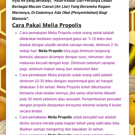
Ayat 69 yang berbunyi,
“Akan Keluar Dari Perutnya Lebah
Berbagai Macam Cairan (Air Liur) Yang Beraneka Ragam
Warnanya, Di Dalamnya Ada Obat (Penyembuhan) Bagi
Manusia”
.
Cara Pakai Melia Propolis
Cara pemakaian Melia Propolis untuk orang sehat adalah
diteteskan kedalam seperempat glass air 5-10 tetes dan
diaduk dengan plastik sendok samapi merata, diminum 2-3x
setiap hari.
Melia Propolis
bisa juga diminum langsung
kemulut, ataupun dicampur dengan susu, minuman, dan
makanan kecuali dengan kopi. Diminum sebelum sarapan
pagi, sebelum makan siang dan sebelumm tidur.
Cara pemakaian Melia propolis untuk orang sakit adalah
diminum 10-30 tetes dengan seperempat glas air hangat,
dilakukan 3-6x sehari. Melia Propolis boleh dikomsumsi
bersama obat-obatan lainnya, jika sama obat kimia dikasih
jeda 30 menit sebelum atau sesudah. Penyembuhan penyakit
dengan propolis dianjurkan konsumsi minimal selama 6 bulan
secara teratur.
Cara pemakaian
Melia Propolis
untuk penyakit luar adalah
dioles secara merata pada bagian tubuh yang sakit atau luka.
Biarkan samapi mengering dan lakuakan 3x sehari.