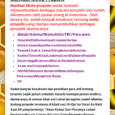
Manfaat Melia propolis
sudah terbukti
menyembuhkan berbagai macam penyakit dan sudah
dikomsumsi oleh jutaan orang di indonesia. Oleh
karena itu, sudah banyak kesaksian tentang
melia
propolis
yang mampu menyembuhkan berbagai
penyakit diantaranya:
Batuk/Ashma/Bromchitis/TBC/Paru-paru
Sinusitis/Flu/Demam/sakit kepala/Vertigo
Inveksi kewanitaan/Herves/Gonorrhea/Sifilis
Penyakit Kulit & Jamur/Alergi/katarak/ketombe
Kanker/Tumor/Kista/Leukimia/Lver/Diabetes/Hepatitis
Darah tinggi/Kolesterol/Darah Rendah/Anemia
Asam urat?reumatik/Varises
HIV/AIDS/Demam Berdarah/Malaria/Gamguan
Pencernaan/Maag/Usus Buntu
Dll.
Sudah banyak kesaksian dan penelitian para ahli tentang
propolis
sejak jaman sebelum masehi samapai jaman modern,
diantaranya di semua kitab suci umat beragama sudah dibahas
tentang propolis terutama di kitab suci Al-Qur’an Surat An Nahl
Ayat 69 yang berbunyi,
“Akan Keluar Dari Perutnya Lebah
Berbagai Macam Cairan (Air Liur) Yang Beraneka Ragam