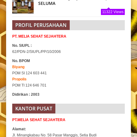
SELUMA
11322 Views
PROFIL PERUSAHAAN
PT. MELIA SEHAT SEJAHTERA
No. SIUPL :
62/PDN-2/SIUPL/PP/10/2006
No. BPOM
Biyang
POM SI 124 603 441
Propolis
POM TI 124 646 701
Didirikan : 2003
KANTOR PUSAT
PT.MELIA SEHAT SEJAHTERA
Alamat:
Jl. Minangkabau No. 58 Pasar Manggis, Setia Budi