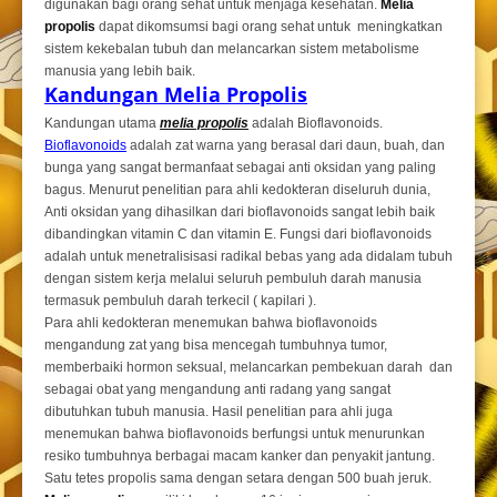
digunakan bagi orang sehat untuk menjaga kesehatan.
Melia
propolis
dapat dikomsumsi bagi orang sehat untuk meningkatkan
sistem kekebalan tubuh dan melancarkan sistem metabolisme
manusia yang lebih baik.
Kandungan Melia Propolis
Kandungan utama
melia propolis
adalah Bioflavonoids.
Bioflavonoids
adalah zat warna yang berasal dari daun, buah, dan
bunga yang sangat bermanfaat sebagai anti oksidan yang paling
bagus. Menurut penelitian para ahli kedokteran diseluruh dunia,
Anti oksidan yang dihasilkan dari bioflavonoids sangat lebih baik
dibandingkan vitamin C dan vitamin E. Fungsi dari bioflavonoids
adalah untuk menetralisisasi radikal bebas yang ada didalam tubuh
dengan sistem kerja melalui seluruh pembuluh darah manusia
termasuk pembuluh darah terkecil ( kapilari ).
Para ahli kedokteran menemukan bahwa bioflavonoids
mengandung zat yang bisa mencegah tumbuhnya tumor,
memberbaiki hormon seksual, melancarkan pembekuan darah dan
sebagai obat yang mengandung anti radang yang sangat
dibutuhkan tubuh manusia. Hasil penelitian para ahli juga
menemukan bahwa bioflavonoids berfungsi untuk menurunkan
resiko tumbuhnya berbagai macam kanker dan penyakit jantung.
Satu tetes propolis sama dengan setara dengan 500 buah jeruk.