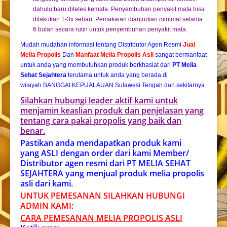
dahulu baru ditetes kemata. Penyembuhan penyakit mata bisa
dilakukan 1-3x sehari. Pemakaian dianjurkan minimal selama
6 bulan secara rutin untuk penyembuhan penyakit mata.
Mudah mudahan informasi tentang Distributor Agen Resmi
Jual
Melia Propolis
Dan
Manfaat Melia Propolis Asli
sangat bermanfaat
untuk anda yang membutuhkan produk berkhasiat dari
PT Melia
Sehat Sejahtera
terutama untuk anda yang berada di
wilayah BANGGAI KEPUALAUAN Sulawesi Tengah dan sekitarnya.
Silahkan hubungi leader aktif kami untuk
menjamin keaslian produk dan penjelasan yang
tentang cara pakai propolis yang baik dan
benar.
Pastikan anda mendapatkan produk kami
yang ASLI dengan order dari kami Member/
Distributor agen resmi dari PT MELIA SEHAT
SEJAHTERA yang menjual produk melia propolis
asli dari kami.
UNTUK PEMESANAN SILAHKAN HUBUNGI
ADMIN KAMI:
CARA PEMESANAN MELIA PROPOLIS ASL
I