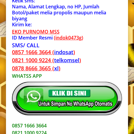
Ketik sms:
Nama, Alamat Lengkap, no HP, Jumlah
Botol/paket melia propolis maupun melia
biyang
Kirim ke:
EKO PURNOMO MSS
ID Member Resmi
(indok0473g)
SMS/ CALL
0857 1666 3664 (
indosat
)
0821 1000 9224 (
telkomsel
)
0878 8666 3665 (
xl
)
WHATSS APP
0857 1666 3664
0821 1000 9224