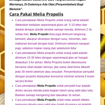
Warnanya, Di Dalamnya Ada Obat (Penyembuhan) Bagi
Manusia”
.
Cara Pakai Melia Propolis
Cara pemakaian Melia Propolis untuk orang sehat adalah
diteteskan kedalam seperempat glass air 5-10 tetes dan
diaduk dengan plastik sendok samapi merata, diminum 2-3x
setiap hari.
Melia Propolis
bisa juga diminum langsung
kemulut, ataupun dicampur dengan susu, minuman, dan
makanan kecuali dengan kopi. Diminum sebelum sarapan
pagi, sebelum makan siang dan sebelumm tidur.
Cara pemakaian Melia propolis untuk orang sakit adalah
diminum 10-30 tetes dengan seperempat glas air hangat,
dilakukan 3-6x sehari. Melia Propolis boleh dikomsumsi
bersama obat-obatan lainnya, jika sama obat kimia dikasih
jeda 30 menit sebelum atau sesudah. Penyembuhan penyakit
dengan propolis dianjurkan konsumsi minimal selama 6 bulan
secara teratur.
Cara pemakaian
Melia Propolis
untuk penyakit luar adalah
dioles secara merata pada bagian tubuh yang sakit atau luka.
Biarkan samapi mengering dan lakuakan 3x sehari.
Cara pemakaian
Melia Propolis
untuk mata adalah ditetes
langsung dimata yang sakit atau boleh dicampur air terlebih