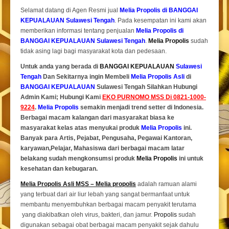
Selamat datang di Agen Resmi jual
Melia Propolis di BANGGAI
KEPUALAUAN Sulawesi Tengah
. Pada kesempatan ini kami akan
memberikan informasi tentang penjualan
Melia Propolis di
BANGGAI KEPUALAUAN Sulawesi Tengah
.
Melia Propolis
sudah
tidak asing lagi bagi masyarakat kota dan pedesaan.
Untuk anda yang berada di
BANGGAI KEPUALAUAN
Sulawesi
Tengah
Dan Sekitarnya ingin Membeli
Melia Propolis Asli
di
BANGGAI KEPUALAUAN
Sulawesi Tengah Silahkan Hubungi
Admin Kami; Hubungi Kami
EKO PURNOMO MSS Di 0821-1000-
9224
.
Melia Propolis
semakin menjadi trend setter di Indonesia.
Berbagai macam kalangan dari masyarakat biasa ke
masyarakat kelas atas menyukai produk
Melia Propolis
ini.
Banyak para Artis, Pejabat, Pengusaha, Pegawai Kantoran,
karyawan,Pelajar, Mahasiswa dari berbagai macam latar
belakang sudah mengkonsumsi produk
Melia Propolis
ini untuk
kesehatan dan kebugaran.
Melia Propolis Asli MSS – Melia propolis
adalah ramuan alami
yang terbuat dari air liur lebah yang sangat bermanfaat untuk
membantu menyembuhkan berbagai macam penyakit terutama
yang diakibatkan oleh virus, bakteri, dan jamur.
Propolis
sudah
digunakan sebagai obat berbagai macam penyakit sejak dahulu