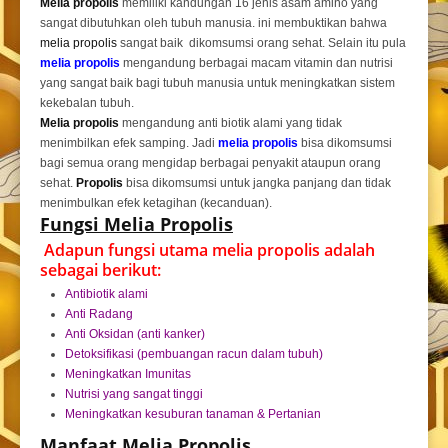
Melia propolis
memiliki kandungan 16 jenis asam amino yang
sangat dibutuhkan oleh tubuh manusia. ini membuktikan bahwa
melia propolis
sangat baik dikomsumsi orang sehat. Selain itu pula
melia propolis
mengandung berbagai macam vitamin dan nutrisi
yang sangat baik bagi tubuh manusia untuk meningkatkan sistem
kekebalan tubuh.
Melia propolis
mengandung anti biotik alami yang tidak
menimbilkan efek samping. Jadi
melia propolis
bisa dikomsumsi
bagi semua orang mengidap berbagai penyakit ataupun orang
sehat.
Propolis
bisa dikomsumsi untuk jangka panjang dan tidak
menimbulkan efek ketagihan (kecanduan).
Fungsi Melia Propolis
Adapun fungsi utama melia propolis adalah
sebagai berikut:
Antibiotik alami
Anti Radang
Anti Oksidan (anti kanker)
Detoksifikasi (pembuangan racun dalam tubuh)
Meningkatkan Imunitas
Nutrisi yang sangat tinggi
Meningkatkan kesuburan tanaman & Pertanian
Manfaat Melia Propolis