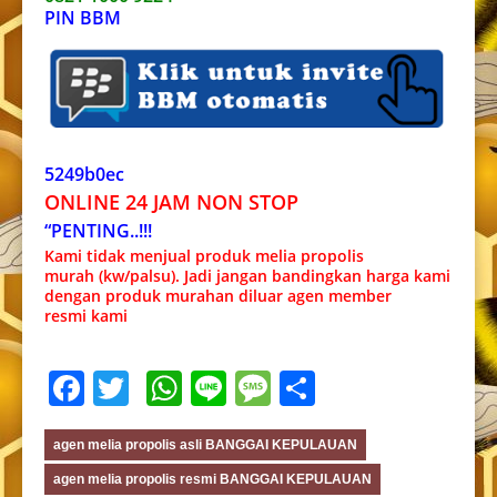
PIN BBM
5249b0ec
ONLINE 24 JAM NON STOP
“PENTING..!!!
Kami tidak menjual produk melia propolis
murah (kw/palsu). Jadi jangan bandingkan harga kami
dengan produk murahan diluar agen member
resmi kami
Facebook
Twitter
WhatsApp
Line
Message
Share
agen melia propolis asli BANGGAI KEPULAUAN
agen melia propolis resmi BANGGAI KEPULAUAN