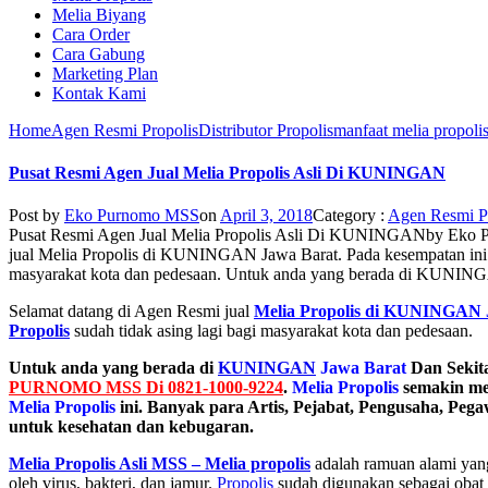
Melia Biyang
Cara Order
Cara Gabung
Marketing Plan
Kontak Kami
Home
Agen Resmi Propolis
Distributor Propolis
manfaat melia propoli
Pusat Resmi Agen Jual Melia Propolis Asli Di KUNINGAN
Post by
Eko Purnomo MSS
on
April 3, 2018
Category :
Agen Resmi P
Pusat Resmi Agen Jual Melia Propolis Asli Di KUNINGAN
by
Eko 
jual Melia Propolis di KUNINGAN Jawa Barat. Pada kesempatan ini 
masyarakat kota dan pedesaan. Untuk anda yang berada di KUNIN
Selamat datang di Agen Resmi jual
Melia Propolis di KUNINGAN 
Propolis
sudah tidak asing lagi bagi masyarakat kota dan pedesaan.
Untuk anda yang berada di
KUNINGAN
Jawa Barat
Dan Sekit
PURNOMO MSS Di 0821-1000-9224
.
Melia Propolis
semakin men
Melia Propolis
ini. Banyak para Artis, Pejabat, Pengusaha, Pe
untuk kesehatan dan kebugaran.
Melia Propolis Asli MSS – Melia propolis
adalah ramuan alami yang
oleh virus, bakteri, dan jamur.
Propolis
sudah digunakan sebagai obat