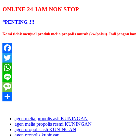
ONLINE 24 JAM NON STOP
“PENTING..!!!
Kami tidak menjual produk melia propolis murah (kw/palsu). Jadi jangan 
Facebook
Twitter
WhatsApp
Line
Message
Share
agen melia propolis asli KUNINGAN
agen melia propolis resmi KUNINGAN
agen propolis asli KUNINGAN
agen propolis kuningan