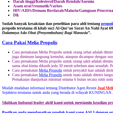
Darah tinggi/Kolesterol/Darah Rendah/Anemia
Asam urat?reumatik/Varises
HIV/AIDS/Demam Berdarah/Malaria/Gamguan Pencerna
Dll.
Sudah banyak kesaksian dan penelitian para ahli tentang
propol
propolis terutama di kitab suci Al-Qur’an Surat An Nahl Ayat 6
Dalamnya Ada Obat (Penyembuhan) Bagi Manusia”
.
Cara Pakai Melia Propolis
Cara pemakaian Melia Propolis untuk orang sehat adalah ditete
juga diminum langsung kemulut, ataupun dicampur dengan sus
Cara pemakaian Melia propolis untuk orang sakit adalah diminu
sama obat kimia dikasih jeda 30 menit sebelum atau sesudah. 
Cara pemakaian
Melia Propolis
untuk penyakit luar adalah diol
Cara pemakaian
Melia Propolis
untuk mata adalah ditetes langs
Pemakaian dianjurkan minimal selama 6 bulan secara rutin un
Mudah mudahan informasi tentang Distributor Agen Resmi
Jual Mel
Sejahtera terutama untuk anda yang berada di wilayah KUNINGAN J
Silahkan hubungi leader aktif kami untuk menjamin keaslian pr
Pastikan anda mendapatkan produk kami yang ASLI dengan or