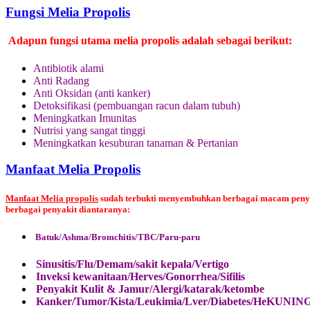
Fungsi Melia Propolis
Adapun fungsi utama melia propolis adalah sebagai berikut:
Antibiotik alami
Anti Radang
Anti Oksidan (anti kanker)
Detoksifikasi (pembuangan racun dalam tubuh)
Meningkatkan Imunitas
Nutrisi yang sangat tinggi
Meningkatkan kesuburan tanaman & Pertanian
Manfaat Melia Propolis
Manfaat Melia propolis
sudah terbukti menyembuhkan berbagai macam penyaki
berbagai penyakit diantaranya:
Batuk/Ashma/Bromchitis/TBC/Paru-paru
Sinusitis/Flu/Demam/sakit kepala/Vertigo
Inveksi kewanitaan/Herves/Gonorrhea/Sifilis
Penyakit Kulit & Jamur/Alergi/katarak/ketombe
Kanker/Tumor/Kista/Leukimia/Lver/Diabetes/HeKUNIN