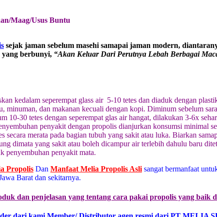
an/Maag/Usus Buntu
is
sejak jaman sebelum masehi samapai jaman modern, diantarany
9 yang berbunyi,
“Akan Keluar Dari Perutnya Lebah Berbagai Mac
skan kedalam seperempat glass air 5-10 tetes dan diaduk dengan plasti
u, minuman, dan makanan kecuali dengan kopi. Diminum sebelum sarap
m 10-30 tetes dengan seperempat glas air hangat, dilakukan 3-6x sehar
Penyembuhan penyakit dengan propolis dianjurkan konsumsi minimal sel
es secara merata pada bagian tubuh yang sakit atau luka. Biarkan sama
ung dimata yang sakit atau boleh dicampur air terlebih dahulu baru di
tuk penyembuhan penyakit mata.
ia Propolis
Dan
Manfaat Melia Propolis Asli
sangat bermanfaat untu
awa Barat dan sekitarnya.
oduk dan penjelasan yang tentang cara pakai propolis yang baik 
der dari kami Member/ Distributor agen resmi dari PT MELIA 