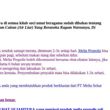
a di semua kitab suci umat beragama sudah dibahas tentang
am Cairan (Air Liur) Yang Beraneka Ragam Warnanya, Di
k sendok samapi merata, diminum 2-3x setiap hari.
Melia Propolis
bisa
an pagi, sebelum makan siang dan sebelum tidur.
i. Melia Propolis boleh dikomsumsi bersama obat-obatan lainnya, jika
ama 6 bulan secara teratur.
pi mengering dan lakuakan 3x sehari.
tetes kemata. Penyembuhan penyakit mata bisa dilakukan 1-3x sehari.
k anda yang membutuhkan produk berkhasiat dari PT Melia Sehat
dan benar.
SEHAT SEJAHTERA yang menjual produk melia propolis asli