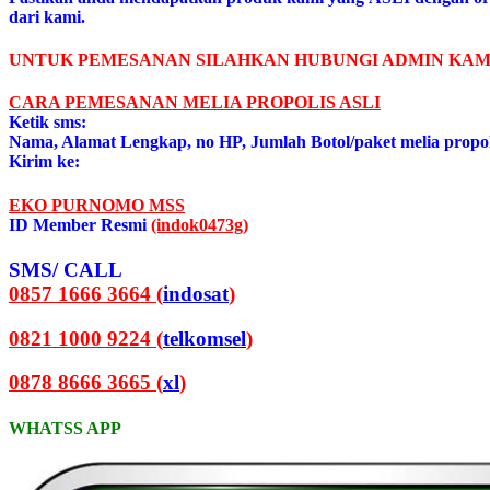
dari kami.
UNTUK PEMESANAN SILAHKAN HUBUNGI ADMIN KAM
CARA PEMESANAN MELIA PROPOLIS ASL
I
Ketik sms:
Nama, Alamat Lengkap, no HP, Jumlah Botol/paket melia propo
Kirim ke:
EKO PURNOMO MSS
ID Member Resmi
(indok0473g)
SMS/ CALL
0857 1666 3664 (
indosat
)
0821 1000 9224 (
telkomsel
)
0878 8666 3665 (
xl
)
WHATSS APP