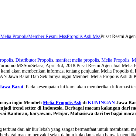
s
Melia Propolis
Member Resmi Mss
Propolis Asli Mss
Pusat Resmi Agen
ropolis
,
Distributor Propolis
,
manfaat melia propolis
,
Melia Propolis
,
M
Purnomo MSS
on
Selasa, April 3rd, 2018
.
Pusat Resmi Agen Jual Melia
kami akan memberikan informasi tentang penjualan Melia Propolis di
GAN Jawa Barat Dan Sekitarnya ingin Membeli Melia Propolis Asli
Jawa Barat
. Pada kesempatan ini kami akan memberikan informasi te
arnya ingin Membeli
Melia Propolis Asli
di
KUNINGAN
Jawa Bar
jadi trend setter di Indonesia. Berbagai macam kalangan dari m
gawai Kantoran, karyawan, Pelajar, Mahasiswa dari berbagai ma
 terbuat dari air liur lebah yang sangat bermanfaat untuk membantu
 berbagai macam penyakit sejak dahulu kala dan sudah banyak peneli