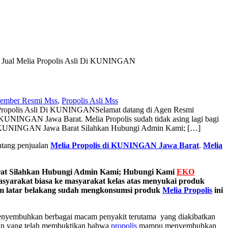
 Jual Melia Propolis Asli Di KUNINGAN
ember Resmi Mss
,
Propolis Asli Mss
 Propolis Asli Di KUNINGAN
Selamat datang di Agen Resmi
 KUNINGAN Jawa Barat. Melia Propolis sudah tidak asing lagi bagi
 di KUNINGAN Jawa Barat Silahkan Hubungi Admin Kami; […]
ntang penjualan
Melia Propolis di KUNINGAN Jawa Barat
.
Melia
at Silahkan Hubungi Admin Kami; Hubungi Kami
EKO
asyarakat biasa ke masyarakat kelas atas menyukai produk
cam latar belakang sudah mengkonsumsi produk
Melia Propolis
ini
 menyembuhkan berbagai macam penyakit terutama yang diakibatkan
tian yang telah membuktikan bahwa
propolis
mampu menyembuhkan