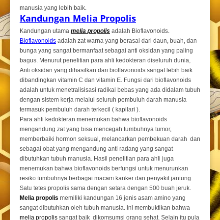
manusia yang lebih baik.
Kandungan Melia Propolis
Kandungan utama
melia propolis
adalah Bioflavonoids.
Bioflavonoids
adalah zat warna yang berasal dari daun, buah, dan
bunga yang sangat bermanfaat sebagai anti oksidan yang paling
bagus. Menurut penelitian para ahli kedokteran diseluruh dunia,
Anti oksidan yang dihasilkan dari bioflavonoids sangat lebih baik
dibandingkan vitamin C dan vitamin E. Fungsi dari bioflavonoids
adalah untuk menetralisisasi radikal bebas yang ada didalam tubuh
dengan sistem kerja melalui seluruh pembuluh darah manusia
termasuk pembuluh darah terkecil ( kapilari ).
Para ahli kedokteran menemukan bahwa bioflavonoids
mengandung zat yang bisa mencegah tumbuhnya tumor,
memberbaiki hormon seksual, melancarkan pembekuan darah dan
sebagai obat yang mengandung anti radang yang sangat
dibutuhkan tubuh manusia. Hasil penelitian para ahli juga
menemukan bahwa bioflavonoids berfungsi untuk menurunkan
resiko tumbuhnya berbagai macam kanker dan penyakit jantung.
Satu tetes propolis sama dengan setara dengan 500 buah jeruk.
Melia propolis
memiliki kandungan 16 jenis asam amino yang
sangat dibutuhkan oleh tubuh manusia. ini membuktikan bahwa
melia propolis
sangat baik dikomsumsi orang sehat. Selain itu pula