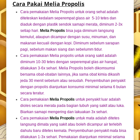
Cara Pakai Melia Propolis
Cara pemakaian Melia Propolis untuk orang sehat adalah
diteteskan kedalam seperempat glass air 5-10 tetes dan
diaduk dengan plastik sendok samapi merata, diminum 2-3x
setiap hari.
Melia Propolis
bisa juga diminum langsung
kemulut, ataupun dicampur dengan susu, minuman, dan
makanan kecuali dengan kopi. Diminum sebelum sarapan
pagi, sebelum makan siang dan sebelumm tidur.
Cara pemakaian Melia propolis untuk orang sakit adalah
diminum 10-30 tetes dengan seperempat glas air hangat,
dilakukan 3-6x sehari. Melia Propolis boleh dikomsumsi
bersama obat-obatan lainnya, jika sama obat kimia dikasih
jeda 30 menit sebelum atau sesudah. Penyembuhan penyakit
dengan propolis dianjurkan konsumsi minimal selama 6 bulan
secara teratur.
Cara pemakaian
Melia Propolis
untuk penyakit luar adalah
dioles secara merata pada bagian tubuh yang sakit atau luka.
Biarkan samapi mengering dan lakuakan 3x sehari.
Cara pemakaian
Melia Propolis
untuk mata adalah ditetes
langsung dimata yang sakit atau boleh dicampur air terlebih
dahulu baru ditetes kemata. Penyembuhan penyakit mata bisa
dilakukan 1-3x sehari. Pemakaian dianjurkan minimal selama