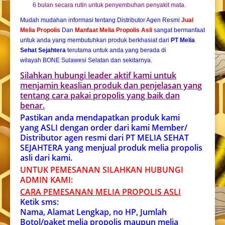
6 bulan secara rutin untuk penyembuhan penyakit mata.
Mudah mudahan informasi tentang Distributor Agen Resmi
Jual
Melia Propolis
Dan
Manfaat Melia Propolis Asli
sangat bermanfaat
untuk anda yang membutuhkan produk berkhasiat dari
PT Melia
Sehat Sejahtera
terutama untuk anda yang berada di
wilayah BONE Sulawesi Selatan dan sekitarnya.
Silahkan hubungi leader aktif kami untuk
menjamin keaslian produk dan penjelasan yang
tentang cara pakai propolis yang baik dan
benar.
Pastikan anda mendapatkan produk kami
yang ASLI dengan order dari kami Member/
Distributor agen resmi dari PT MELIA SEHAT
SEJAHTERA yang menjual produk melia propolis
asli dari kami.
UNTUK PEMESANAN SILAHKAN HUBUNGI
ADMIN KAMI:
CARA PEMESANAN MELIA PROPOLIS ASL
I
Ketik sms:
Nama, Alamat Lengkap, no HP, Jumlah
Botol/paket melia propolis maupun melia