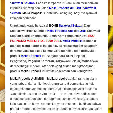
Sulawesi Selatan
. Pada kesempatan ini kami akan memberikan
informasi tentang penjualan
Melia Propolis di BONE Sulawesi
Selatan
.
Melia Propolis
sudah tidak asing lagi bagi masyarakat
kota dan pedesaan.
Untuk anda yang berada di
BONE
Sulawesi Selatan
Dan
Sekitarnya ingin Membeli
Melia Propolis Asli
di
BONE
Sulawesi
Selatan Silahkan Hubungi Admin Kami; Hubungi Kami
EKO
PURNOMO MSS Di 0821-1000-9224
.
Melia Propolis
semakin
menjadi trend setter di Indonesia. Berbagai macam kalangan
dari masyarakat biasa ke masyarakat kelas atas menyukai
produk
Melia Propolis
ini. Banyak para Artis, Pejabat,
Pengusaha, Pegawai Kantoran, karyawan,Pelajar, Mahasiswa
dari berbagai macam latar belakang sudah mengkonsumsi
produk
Melia Propolis
ini untuk kesehatan dan kebugaran.
Melia Propolis Asli MSS – Melia propolis
adalah ramuan alami
yang terbuat dari air liur lebah yang sangat bermanfaat untuk
membantu menyembuhkan berbagai macam penyakit terutama
yang diakibatkan oleh virus, bakteri, dan jamur.
Propolis
sudah
digunakan sebagai obat berbagai macam penyakit sejak dahulu
kala dan sudah banyak penelitian yang telah membuktikan bahwa
propolis
mampu menyembuhkan berbagai penyakit luar dan dalam