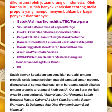
dikomsumsi oleh jutaan orang di indonesia. Oleh
karena itu, sudah banyak kesaksian tentang
melia
propolis
yang mampu menyembuhkan berbagai
penyakit diantaranya:
Batuk/Ashma/Bromchitis/TBC/Paru-paru
Sinusitis/Flu/Demam/sakit kepala/Vertigo
Inveksi kewanitaan/Herves/Gonorrhea/Sifilis
Penyakit Kulit & Jamur/Alergi/katarak/ketombe
Kanker/Tumor/Kista/Leukimia/Lver/Diabetes/Hepatitis
Darah tinggi/Kolesterol/Darah Rendah/Anemia
Asam urat?reumatik/Varises
HIV/AIDS/Demam Berdarah/Malaria/Gamguan
Pencernaan/Maag/Usus Buntu
Dll.
Sudah banyak kesaksian dan penelitian para ahli tentang
propolis
sejak jaman sebelum masehi samapai jaman modern,
diantaranya di semua kitab suci umat beragama sudah dibahas
tentang propolis terutama di kitab suci Al-Qur’an Surat An Nahl
Ayat 69 yang berbunyi,
“Akan Keluar Dari Perutnya Lebah
Berbagai Macam Cairan (Air Liur) Yang Beraneka Ragam
Warnanya, Di Dalamnya Ada Obat (Penyembuhan) Bagi
Manusia”
.