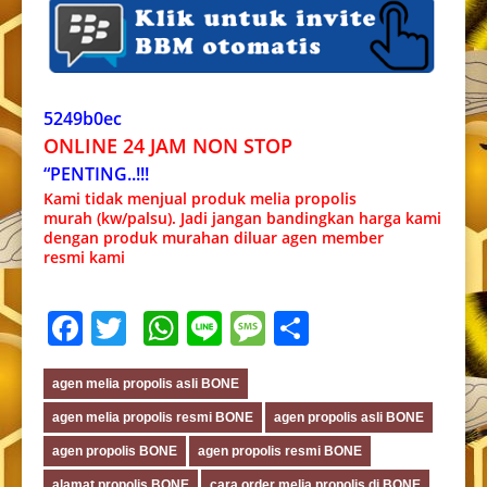
5249b0ec
ONLINE 24 JAM NON STOP
“PENTING..!!!
Kami tidak menjual produk melia propolis
murah (kw/palsu). Jadi jangan bandingkan harga kami
dengan produk murahan diluar agen member
resmi kami
Facebook
Twitter
WhatsApp
Line
Message
Share
agen melia propolis asli BONE
agen melia propolis resmi BONE
agen propolis asli BONE
agen propolis BONE
agen propolis resmi BONE
alamat propolis BONE
cara order melia propolis di BONE