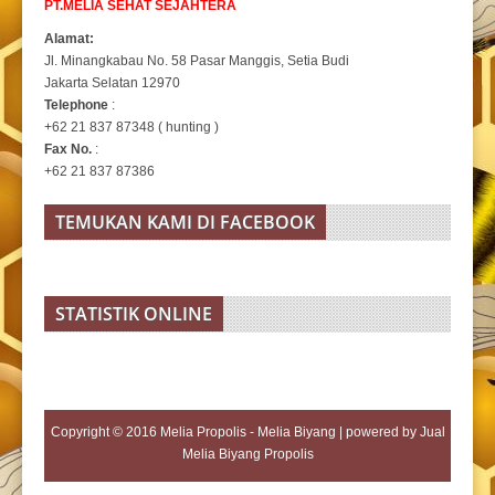
PT.MELIA SEHAT SEJAHTERA
Alamat:
Jl. Minangkabau No. 58 Pasar Manggis, Setia Budi
Jakarta Selatan 12970
Telephone
:
+62 21 837 87348 ( hunting )
Fax No.
:
+62 21 837 87386
TEMUKAN KAMI DI FACEBOOK
STATISTIK ONLINE
Copyright © 2016
Melia Propolis - Melia Biyang
| powered by
Jual
Melia Biyang Propolis