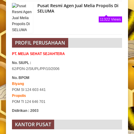
Pusat Resmi Agen Jual Melia Propolis Di
SELUMA
11322 Views
PROFIL PERUSAHAAN
PT. MELIA SEHAT SEJAHTERA
No. SIUPL :
62/PDN-2/SIUPL/PP/10/2006
No. BPOM
Biyang
POM SI 124 603 441
Propolis
POM TI 124 646 701
Didirikan : 2003
KANTOR PUSAT