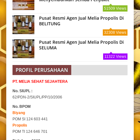
51509 Views
Pusat Resmi Agen Jual Melia Propolis Di
BELITUNG
32308 Views
Pusat Resmi Agen Jual Melia Propolis Di
SELUMA
11322 Views
PROFIL PERUSAHAAN
PT. MELIA SEHAT SEJAHTERA
No. SIUPL :
62/PDN-2/SIUPL/PP/10/2006
No. BPOM
Biyang
POM SI 124 603 441
Propolis
POM TI 124 646 701