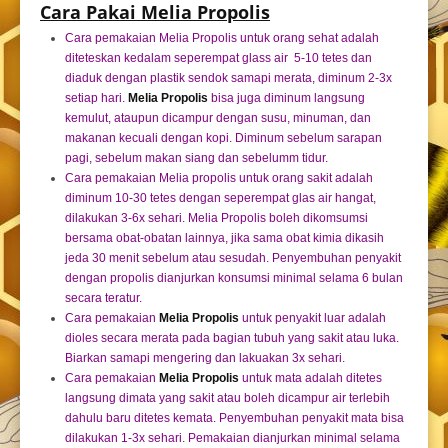
Cara Pakai Melia Propolis
Cara pemakaian Melia Propolis untuk orang sehat adalah
diteteskan kedalam seperempat glass air 5-10 tetes dan
diaduk dengan plastik sendok samapi merata, diminum 2-3x
setiap hari.
Melia Propolis
bisa juga diminum langsung
kemulut, ataupun dicampur dengan susu, minuman, dan
makanan kecuali dengan kopi. Diminum sebelum sarapan
pagi, sebelum makan siang dan sebelumm tidur.
Cara pemakaian Melia propolis untuk orang sakit adalah
diminum 10-30 tetes dengan seperempat glas air hangat,
dilakukan 3-6x sehari. Melia Propolis boleh dikomsumsi
bersama obat-obatan lainnya, jika sama obat kimia dikasih
jeda 30 menit sebelum atau sesudah. Penyembuhan penyakit
dengan propolis dianjurkan konsumsi minimal selama 6 bulan
secara teratur.
Cara pemakaian
Melia Propolis
untuk penyakit luar adalah
dioles secara merata pada bagian tubuh yang sakit atau luka.
Biarkan samapi mengering dan lakuakan 3x sehari.
Cara pemakaian
Melia Propolis
untuk mata adalah ditetes
langsung dimata yang sakit atau boleh dicampur air terlebih
dahulu baru ditetes kemata. Penyembuhan penyakit mata bisa
dilakukan 1-3x sehari. Pemakaian dianjurkan minimal selama