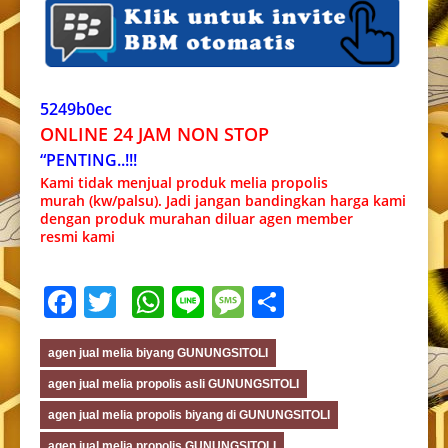
5249b0ec
ONLINE 24 JAM NON STOP
“PENTING..!!!
Kami tidak menjual produk melia propolis
murah (kw/palsu). Jadi jangan bandingkan harga kami
dengan produk murahan diluar agen member
resmi kami
Facebook
Twitter
WhatsApp
Line
Message
Share
agen jual melia biyang GUNUNGSITOLI
agen jual melia propolis asli GUNUNGSITOLI
agen jual melia propolis biyang di GUNUNGSITOLI
agen jual melia propolis GUNUNGSITOLI