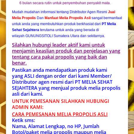
6 bulan secara rutin untuk penyembuhan penyakit mata.
Mudah mudahan informasi tentang Distributor Agen Resmi
Jual
Melia Propolis
Dan
Manfaat Melia Propolis Asli
sangat bermanfaat
untuk anda yang membutuhkan produk berkhasiat dari
PT Melia
Sehat Sejahtera
terutama untuk anda yang berada di
wilayah GUNUNGSITOLI Sumatera Utara dan sekitarnya.
Silahkan hubungi leader aktif kami untuk
menjamin keaslian produk dan penjelasan yang
tentang cara pakai propolis yang baik dan
benar.
Pastikan anda mendapatkan produk kami
yang ASLI dengan order dari kami Member/
Distributor agen resmi dari PT MELIA SEHAT
SEJAHTERA yang menjual produk melia propolis
asli dari kami.
UNTUK PEMESANAN SILAHKAN HUBUNGI
ADMIN KAMI:
CARA PEMESANAN MELIA PROPOLIS ASL
I
Ketik sms:
Nama, Alamat Lengkap, no HP, Jumlah
Botol/paket melia propolis maupun melia