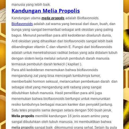
manusia yang lebih baik.
Kandungan Melia Propolis
Kandungan utama
melia propolis
adalah Bioflavonoids.
Bioflavonoids
adalah zat warna yang berasal dari daun, buah, dan
bunga yang sangat bermanfaat sebagai anti oksidan yang paling
bagus. Menurut penelitian para ahli kedokteran diseluruh dunia,
Anti oksidan yang dihasilkan dari bioflavonoids sangat lebih baik
dibandingkan vitamin C dan vitamin E. Fungsi dari bioflavonoids
adalah untuk menetralisisasi radikal bebas yang ada didalam tubuh
dengan sistem kerja melalui seluruh pembuluh darah manusia
termasuk pembuluh darah terkecil ( kapilari ).
Para ahli kedokteran menemukan bahwa bioflavonoids
mengandung zat yang bisa mencegah tumbuhnya tumor,
memberbaiki hormon seksual, melancarkan pembekuan darah dan
sebagai obat yang mengandung anti radang yang sangat
dibutuhkan tubuh manusia. Hasil penelitian para ahli juga
menemukan bahwa bioflavonoids berfungsi untuk menurunkan
resiko tumbuhnya berbagai macam kanker dan penyakit jantung.
Satu tetes propolis sama dengan setara dengan 500 buah jeruk.
Melia propolis
memiliki kandungan 16 jenis asam amino yang
sangat dibutuhkan oleh tubuh manusia. ini membuktikan bahwa
melia propolis
sangat baik dikomsumsi orang sehat. Selain itu pula