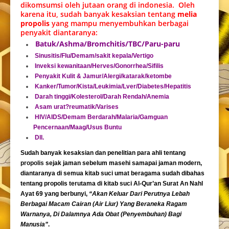
dikomsumsi oleh jutaan orang di indonesia. Oleh
karena itu, sudah banyak kesaksian tentang
melia
propolis
yang mampu menyembuhkan berbagai
penyakit diantaranya:
Batuk/Ashma/Bromchitis/TBC/Paru-paru
Sinusitis/Flu/Demam/sakit kepala/Vertigo
Inveksi kewanitaan/Herves/Gonorrhea/Sifilis
Penyakit Kulit & Jamur/Alergi/katarak/ketombe
Kanker/Tumor/Kista/Leukimia/Lver/Diabetes/Hepatitis
Darah tinggi/Kolesterol/Darah Rendah/Anemia
Asam urat?reumatik/Varises
HIV/AIDS/Demam Berdarah/Malaria/Gamguan
Pencernaan/Maag/Usus Buntu
Dll.
Sudah banyak kesaksian dan penelitian para ahli tentang
propolis
sejak jaman sebelum masehi samapai jaman modern,
diantaranya di semua kitab suci umat beragama sudah dibahas
tentang propolis terutama di kitab suci Al-Qur’an Surat An Nahl
Ayat 69 yang berbunyi,
“Akan Keluar Dari Perutnya Lebah
Berbagai Macam Cairan (Air Liur) Yang Beraneka Ragam
Warnanya, Di Dalamnya Ada Obat (Penyembuhan) Bagi
Manusia”
.