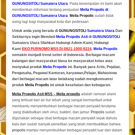
GUNUNGSITOLI Sumatera Utara
. Pada kesempatan ini kami akan
memberikan informasi tentang penjualan
Melia Propolis di
GUNUNGSITOLI Sumatera Utara
.
Melia Propolis
sudah tidak
asing lagi bagi masyarakat kota dan pedesaan.
Untuk anda yang berada di
GUNUNGSITOLI
Sumatera Utara
Dan
Sekitarnya ingin Membeli
Melia Propolis Asli
di
GUNUNGSITOLI
Sumatera Utara Silahkan Hubungi Admin Kami; Hubungi
Kami
EKO PURNOMO MSS Di 0821-1000-9224
.
Melia Propolis
semakin menjadi trend setter di Indonesia. Berbagai macam
kalangan dari masyarakat biasa ke masyarakat kelas atas
menyukai produk
Melia Propolis
ini. Banyak para Artis, Pejabat,
Pengusaha, Pegawai Kantoran, karyawan,Pelajar, Mahasiswa
dari berbagai macam latar belakang sudah mengkonsumsi
produk
Melia Propolis
ini untuk kesehatan dan kebugaran.
Melia Propolis Asli MSS – Melia propolis
adalah ramuan alami
yang terbuat dari air liur lebah yang sangat bermanfaat untuk
membantu menyembuhkan berbagai macam penyakit terutama
yang diakibatkan oleh virus, bakteri, dan jamur.
Propolis
sudah
digunakan sebagai obat berbagai macam penyakit sejak dahulu
kala dan sudah banyak penelitian yang telah membuktikan bahwa
propolis
mampu menyembuhkan berbagai penyakit luar dan dalam