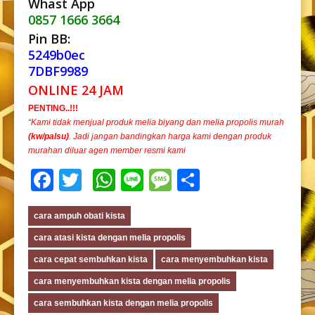
Whast App
0857 1666 3664
Pin BB:
5249b0ec
7DBF9989
ONLINE 24 JAM
PENTING..!!!
“Kami tidak menjual produk melia biyang dan melia propolis murah
(kw/palsu)
. Jadi jangan bandingkan harga kami dengan produk
murahan diluar agen member resmi kami
Facebook
Twitter
WhatsApp
Line
Message
Share
cara ampuh obati kista
cara atasi kista dengan melia propolis
cara cepat sembuhkan kista
cara menyembuhkan kista
cara menyembuhkan kista dengan melia propolis
cara sembuhkan kista dengan melia propolis