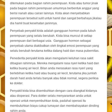
ditemukan pada bagian rahim perempuan. Kista atau tumor jinak
pada bagian rahim perempuan umumnya berbentuk anggur yang
berisi nanah atau cairan lainnya. Kista akan menyebabkan
perempuan tersebut sulit untuk hamil dan sangat berbahaya jikalau
dia hamil buat kesehatan janinnya.
Penyebab penyakit kista adalah gangguan hormon pada tubuh
perempuan yang selalu berubah. Kista bisa muncul di setiap
perempuan dari berbagai usia. Gangguan hormon sebagai
penyebab utama diakibatkan oleh tingkat emosi perempuan yang
selalu berubah terutama ketika datang haid dan masa pubernitas.
Penederita penyakit kista akan mengalami keluhan rasa sakit
dibagian rahimnya. Mereka mengalami rasa nyeri ketika haid dan
ketika buang air kecil. Bilan anda merasakan rasa nyeri yang
berlebihan ketika haid atau buang air kecil, terutama jika jumlah
darah haid anda terlalu banyak atau tidak normal, segera periksa
ke dokter.
Penyakit kista bisa disembuhkan dengan cara diangkat kistanya
atau dioperasi. Para dokter selalu menyarankan anda untuk
operasi untuk menyembuhkan kista, padahal operasi itu
membutuhkan biaya cukup lumayan dan membahayakan dinding
rahim anda.