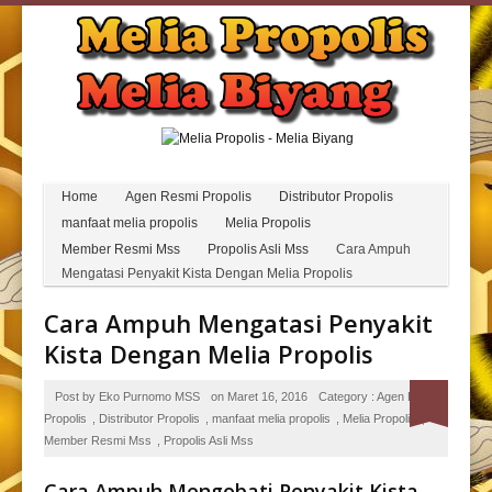
Home
Agen Resmi Propolis
Distributor Propolis
manfaat melia propolis
Melia Propolis
Member Resmi Mss
Propolis Asli Mss
Cara Ampuh
Mengatasi Penyakit Kista Dengan Melia Propolis
Cara Ampuh Mengatasi Penyakit
Kista Dengan Melia Propolis
Post by
Eko Purnomo MSS
on
Maret 16, 2016
Category :
Agen Resmi
Propolis
,
Distributor Propolis
,
manfaat melia propolis
,
Melia Propolis
,
Member Resmi Mss
,
Propolis Asli Mss
Cara Ampuh Mengobati Penyakit Kista