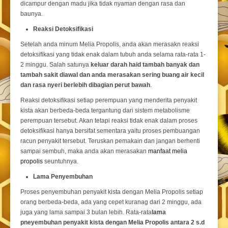
dicampur dengan madu jika tidak nyaman dengan rasa dan
baunya.
Reaksi Detoksifikasi
Setelah anda minum Melia Propolis, anda akan merasakn reaksi
detoksifikasi yang tidak enak dalam tubuh anda selama rata-rata 1-
2 minggu. Salah satunya
keluar darah haid tambah banyak dan
tambah sakit diawal dan anda merasakan sering buang air kecil
dan rasa nyeri berlebih dibagian perut bawah
.
Reaksi detoksifikasi setiap perempuan yang menderita penyakit
kista akan berbeda-beda tergantung dari sistem metabolisme
perempuan tersebut. Akan tetapi reaksi tidak enak dalam proses
detoksifikasi hanya bersifat sementara yaitu proses pembuangan
racun penyakit tersebut. Teruskan pemakain dan jangan berhenti
sampai sembuh, maka anda akan merasakan
manfaat melia
propolis
seuntuhnya.
Lama Penyembuhan
Proses penyembuhan penyakit kista dengan Melia Propolis setiap
orang berbeda-beda, ada yang cepet kuranag dari 2 minggu, ada
juga yang lama sampai 3 bulan lebih. Rata-rata
lama
pneyembuhan penyakit kista dengan Melia Propolis antara 2 s.d