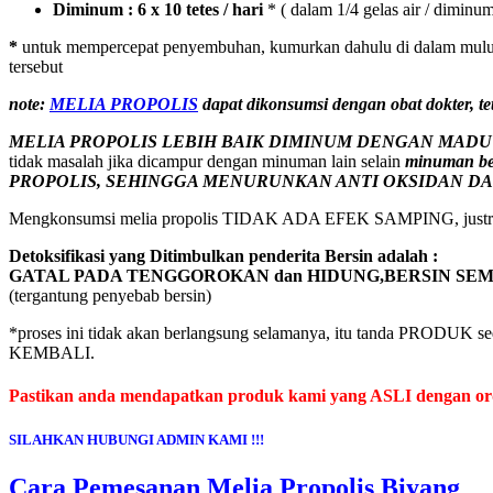
Diminum :
6 x 10 tetes / hari
* ( dalam 1/4 gelas air / diminu
*
untuk mempercepat penyembuhan, kumurkan dahulu di dalam mulut de
tersebut
note:
MELIA PROPOLIS
dapat dikonsumsi dengan obat dokter, t
MELIA PROPOLIS LEBIH BAIK DIMINUM DENGAN MADU
tidak masalah jika dicampur dengan minuman lain selain
minuman be
PROPOLIS, SEHINGGA MENURUNKAN ANTI OKSIDAN D
Mengkonsumsi melia propolis TIDAK ADA EFEK SAMPING, justru 
Detoksifikasi yang Ditimbulkan penderita Bersin adalah :
GATAL PADA TENGGOROKAN dan HIDUNG,
BERSIN SE
(tergantung penyebab bersin)
*proses ini tidak akan berlangsung selamanya, itu tanda PRODU
KEMBALI.
Pastikan anda mendapatkan produk kami yang ASLI dengan order
SILAHKAN HUBUNGI ADMIN KAMI !!!
Cara Pemesanan Melia Propolis Biyang