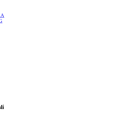
RA
NG
li