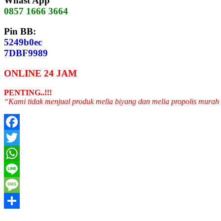
Whast App
0857 1666 3664
Pin BB:
5249b0ec
7DBF9989
ONLINE 24 JAM
PENTING..!!!
“Kami tidak menjual produk melia biyang dan melia propolis murah
Facebook
Twitter
WhatsApp
Line
Message
Share