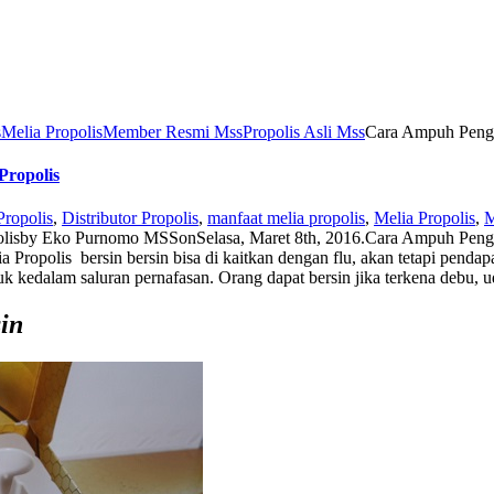
s
Melia Propolis
Member Resmi Mss
Propolis Asli Mss
Cara Ampuh Pengo
Propolis
ropolis
,
Distributor Propolis
,
manfaat melia propolis
,
Melia Propolis
,
M
lis
by
Eko Purnomo MSS
on
Selasa, Maret 8th, 2016
.
Cara Ampuh Pengo
ropolis bersin bersin bisa di kaitkan dengan flu, akan tetapi pendapat
 kedalam saluran pernafasan. Orang dapat bersin jika terkena debu, ud
in