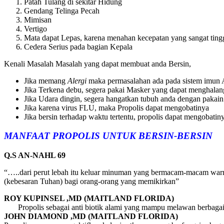
Patah Tulang di sekitar Hidung
Gendang Telinga Pecah
Mimisan
Vertigo
Mata dapat Lepas, karena menahan kecepatan yang sangat ting
Cedera Serius pada bagian Kepala
Kenali Masalah Masalah yang dapat membuat anda Bersin,
Jika memang
Alergi
maka permasalahan ada pada sistem imun 
Jika Terkena debu, segera pakai Masker yang dapat menghalan
Jika Udara dingin, segera hangatkan tubuh anda dengan pakain
Jika karena virus FLU, maka Propolis dapat mengobatinya
Jika bersin terhadap waktu tertentu, propolis dapat mengobatin
MANFAAT PROPOLIS UNTUK BERSIN-BERSIN
Q.S AN-NAHL 69
“…..dari perut lebah itu keluar minuman yang bermacam-macam warn
(kebesaran Tuhan) bagi orang-orang yang memikirkan”
ROY KUPINSEL ,MD (MAITLAND FLORIDA)
Propolis sebagai anti biotik alami yang mampu melawan berb
JOHN DIAMOND ,MD (MAITLAND FLORIDA)