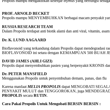
Propolis mampu mengaktifkan kelenjar
thymus
yang berfungsi sebaga
PROF. ARNOLD BECKET
Propolis mampu MENYEMBUHKAN berbagai macam penyakit ya
RUSSIA RESEARCH TEAM
Dalam Propolis terdapat anti biotik alami dan anti viral, vitamin,
Dr. K. LUND AAGAARD
Bioflavonoid yang terkandung dalam Propolis dapat mendegrada
BIOFLAVONOID ini setara dengan KEMAMPUAN 500 BUAH 
DAVID JAMES (AHLI GIZI)
Propolis dapat menyembuhkan pasien yang berpenyakit KRONIS dan 
Dr. PETER MANSFIELD
Menggunakan Propolis untuk penyembuhan demam, panas, dan flu
Karena manfaat
MELIA PROPOLIS
dapat MENGOBATI SEGALA 
PENYAKIT MULUT dan TENGGOROKAN, juga MENDEGRADA
PROPOLIS
secara
RUTIN
.
Cara Pakai Propolis Untuk Mengobati BERSIN BERSIN :