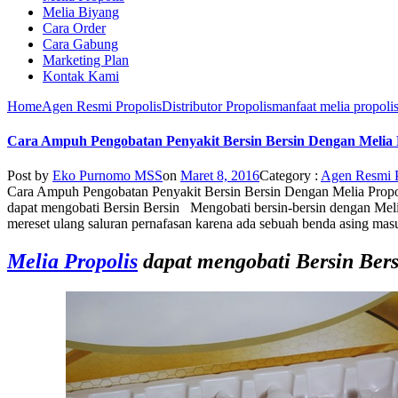
Melia Biyang
Cara Order
Cara Gabung
Marketing Plan
Kontak Kami
Home
Agen Resmi Propolis
Distributor Propolis
manfaat melia propoli
Cara Ampuh Pengobatan Penyakit Bersin Bersin Dengan Melia 
Post by
Eko Purnomo MSS
on
Maret 8, 2016
Category :
Agen Resmi P
Cara Ampuh Pengobatan Penyakit Bersin Bersin Dengan Melia Propo
dapat mengobati Bersin Bersin Mengobati bersin-bersin dengan Melia P
mereset ulang saluran pernafasan karena ada sebuah benda asing masuk
Melia Propolis
dapat mengobati Bersin Bers