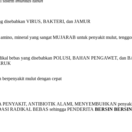
i sistem
imunitas tubuh
ng disebabkan VIRUS, BAKTERI, dan JAMUR
 asam amino, mineral yang sangat MUJARAB untuk penyakit mulut, tengg
si radikal bebas yang disebabkan POLUSI, BAHAN PENGAWET, dan 
JERUK
berpenyakit mulut dengan cepat
PENYAKIT, ANTIBIOTIK ALAMI, MENYEMBUHKAN penyakit da
SI RADIKAL BEBAS sehingga PENDERITA
BERSIN BERSIN