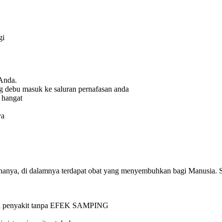
gi
Anda.
g debu masuk ke saluran pernafasan anda
 hangat
ya
anya, di dalamnya terdapat obat yang menyembuhkan bagi Manusia. Se
agai penyakit tanpa EFEK SAMPING