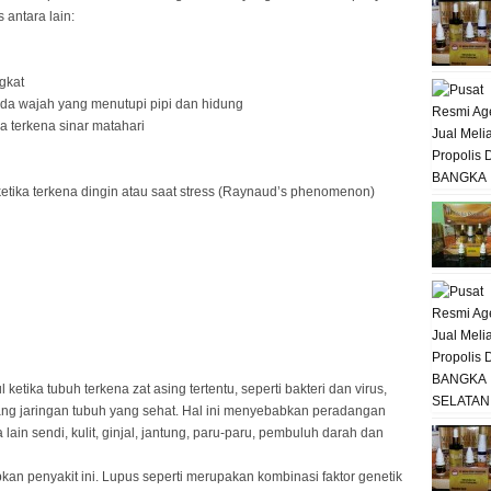
 antara lain:
gkat
da wajah yang menutupi pipi dan hidung
ka terkena sinar matahari
etika terkena dingin atau saat stress (Raynaud’s phenomenon)
tika tubuh terkena zat asing tertentu, seperti bakteri dan virus,
ang jaringan tubuh yang sehat. Hal ini menyebabkan peradangan
lain sendi, kulit, ginjal, jantung, paru-paru, pembuluh darah dan
an penyakit ini. Lupus seperti merupakan kombinasi faktor genetik