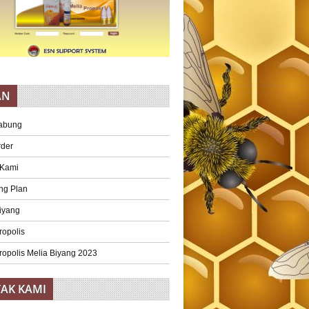
AN
abung
rder
 Kami
ng Plan
iyang
ropolis
ropolis Melia Biyang 2023
AK KAMI