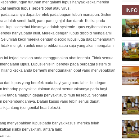
 kecenderungan turunan mengalami lupus hanyak ketika mereka
at memicu lupus, seperti obat atau virus.
INFO
ni pada awalnya dapat berefek pada bagian tubuh manapun. Sistem
 adalah sendi, kulit, paru-paru, ginjal dan darah. Ketika pada
, lupus tersebut biasanya adalah systemic lupus erythematosus.
 berefek hanya pada kulit. Mereka dengan lupus discoid mengalami
a. Sejumlah kecil mereka dengan discoid lupus juga dapat mengalami
n tidak mungkin untuk memprediksi siapa saja yang akan mengalami
s ini terjadi setelah anda menggunakan obat tertentu. Tidak semua
engalami lupus. Lupus jenis ini berefek pada berbagai sistem di
a hilang ketika anda berhenti menggunakan obat yang menyebabkan
 dari lupus yang berefek pada bayi yang baru lahir. Ibu degan
gan terhadap penyakit autoimun dapat menurunkannya pada bayi
liki tanda maupun gejala penyakit autoimun tersebut. Neonatal
n perkembangannya. Dalam kasus yang lebih serius dapat
k jantung (congenital heart block).
yang menyebabkan lupus pada banyak kasus, mereka telah
tkan risiko penyakit ini, antara lain:
anita.