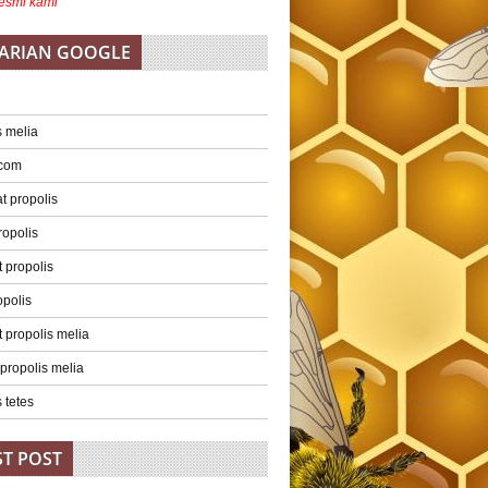
esmi kami
ARIAN GOOGLE
s melia
 com
 propolis
ropolis
 propolis
opolis
 propolis melia
 propolis melia
 tetes
ST POST