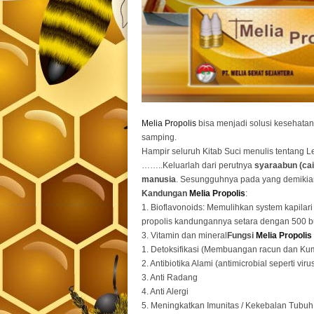
Melia Propolis
bisa menjadi solusi kesehatan 
samping.
Hampir seluruh Kitab Suci menulis tentang L
……..Keluarlah dari perutnya
syaraabun (ca
manusia
. Sesungguhnya pada yang demikian
Kandungan
Melia Propolis
:
1. Bioflavonoids: Memulihkan system kapilar
propolis kandungannya setara dengan 500 bua
3. Vitamin dan mineral
Fungsi
Melia Propolis
1. Detoksifikasi (Membuangan racun dan Kum
2. Antibiotika Alami (antimicrobial seperti viru
3. Anti Radang
4. Anti Alergi
5. Meningkatkan Imunitas / Kekebalan Tubuh