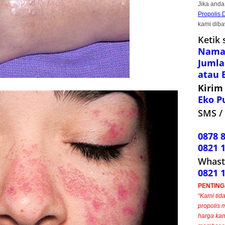
Jika anda
Propolis 
kami diba
Ketik 
Nama,
Jumla
atau 
Kirim
Eko P
SMS / 
0878 
0821 
Whast
0821 
PENTING..
“Kami tid
propolis 
harga kam