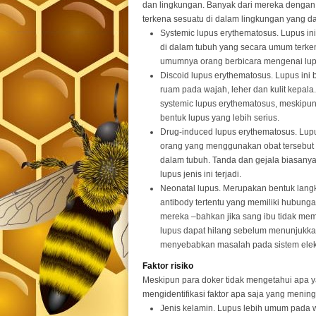
dan lingkungan. Banyak dari mereka dengan
terkena sesuatu di dalam lingkungan yang dap
Systemic lupus erythematosus. Lupus i
di dalam tubuh yang secara umum terkena
umumnya orang berbicara mengenai lupus
Discoid lupus erythematosus. Lupus ini
ruam pada wajah, leher dan kulit kepal
systemic lupus erythematosus, meskipu
bentuk lupus yang lebih serius.
Drug-induced lupus erythematosus. Lupu
orang yang menggunakan obat tersebut m
dalam tubuh. Tanda dan gejala biasany
lupus jenis ini terjadi.
Neonatal lupus. Merupakan bentuk langka
antibody tertentu yang memiliki hubun
mereka –bahkan jika sang ibu tidak memi
lupus dapat hilang sebelum menunjukka
menyebabkan masalah pada sistem elektri
Faktor risiko
Meskipun para doker tidak mengetahui apa 
mengidentifikasi faktor apa saja yang meningka
Jenis kelamin. Lupus lebih umum pada w