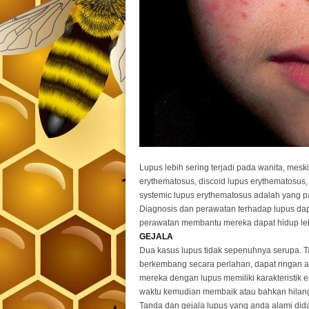
Lupus lebih sering terjadi pada wanita, mesk
erythematosus, discoid lupus erythematosus,
systemic lupus erythematosus adalah yang p
Diagnosis dan perawatan terhadap lupus da
perawatan membantu mereka dapat hidup lebi
GEJALA
Dua kasus lupus tidak sepenuhnya serupa. Ta
berkembang secara perlahan, dapat ringan a
mereka dengan lupus memiliki karakteristik
waktu kemudian membaik atau bahkan hilang
Tanda dan gejala lupus yang anda alami did