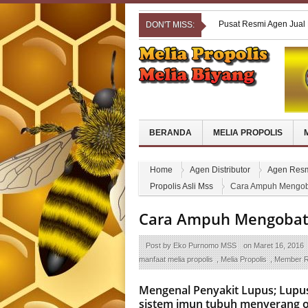
Pusat Resmi Agen Jual
DON'T MISS:
Pusat Resmi Agen Jua
Pengobatan Ampuh Atas
Propolis
Pusat Resmi Agen Jual 
Pusat Resmi Agen Jual
BERANDA
MELIA PROPOLIS
Home
Agen Distributor
Agen Resm
Propolis Asli Mss
Cara Ampuh Mengoba
Cara Ampuh Mengobati
Post by
Eko Purnomo MSS
on
Maret 16, 2016
manfaat melia propolis
,
Melia Propolis
,
Member R
Mengenal Penyakit Lupus
; Lupu
sistem imun tubuh menyerang o