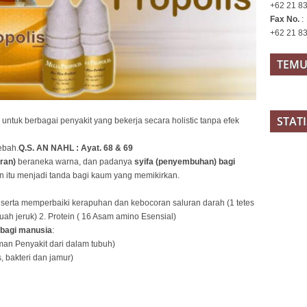
+62 21 83
Fax No.
:
+62 21 8
TEMU
STAT
untuk berbagai penyakit yang bekerja secara holistic tanpa efek
ebah.
Q.S. AN NAHL : Ayat. 68 & 69
iran)
beraneka warna, dan padanya
syifa (penyembuhan) bagi
 itu menjadi tanda bagi kaum yang memikirkan.
i serta memperbaiki kerapuhan dan kebocoran saluran darah (1 tetes
h jeruk) 2. Protein ( 16 Asam amino Esensial)
bagi manusia
:
an Penyakit dari dalam tubuh)
s, bakteri dan jamur)