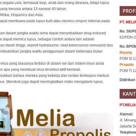
 segala usia, termasuk bayi, anak dan orang dewasa, tetapi lupus
ang berusia antara 15 sampai 40 tahun.
PROF
frika, Hispanics dan Asia.
 dapat membawa pada lupus kulit atau memicu respon internal pada
PT. MEL
No. SIUPL
unakan dalam jangka waktu lama dapat menyebabkan drug-induced
62/PDN-2
l dapat memicu lupus, sebagai contoh antara lain adalah
an darah tinggi, seperti hydralazine; obat tuberculosis isonoazid dan
No. BPO
membutuhkan jangka waktu penggunaan dalam beberapa bulan
Biyang
POM SI 1
 virus yang biasanya tertidur di dalam sel dari sistem imun anda
Propolis
n apa yang membuat virus tersebut aktif kembali.
POM TI 1
njukkan bahwa mereka yang bekerja dan rentan terekspos merkuri
Didirikan
lupus. Merokok juga dapat meningkatkan risiko mengalami lupus.
KANT
PT.MELI
Alamat:
Jl. Minan
Jakarta S
Telepho