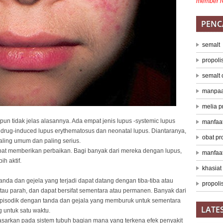
member r
PENC
semalt
propoli
semalt
manpaat
melia p
ipun tidak jelas alasannya. Ada empat jenis lupus -systemic lupus
manfaat
 drug-induced lupus erythematosus dan neonatal lupus. Diantaranya,
obat pr
aling umum dan paling serius.
pat memberikan perbaikan. Bagi banyak dari mereka dengan lupus,
manfaat
h aktif.
khasiat
nda dan gejela yang terjadi dapat datang dengan tiba-tiba atau
propolis
tau parah, dan dapat bersifat sementara atau permanen. Banyak dari
 episodik dengan tanda dan gejala yang memburuk untuk sementara
LATE
 untuk satu waktu.
asarkan pada sistem tubuh bagian mana yang terkena efek penyakit