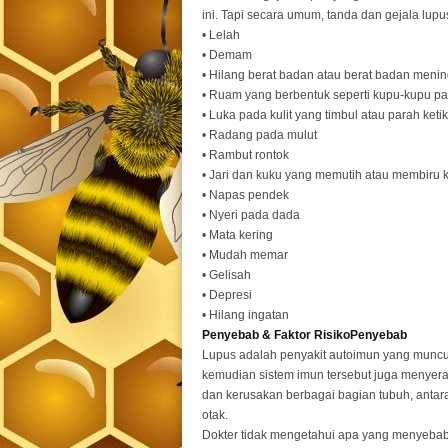
ini. Tapi secara umum, tanda dan gejala lupus
• Lelah
• Demam
• Hilang berat badan atau berat badan menin
• Ruam yang berbentuk seperti kupu-kupu pa
• Luka pada kulit yang timbul atau parah keti
• Radang pada mulut
• Rambut rontok
• Jari dan kuku yang memutih atau membiru k
• Napas pendek
• Nyeri pada dada
• Mata kering
• Mudah memar
• Gelisah
• Depresi
• Hilang ingatan
Penyebab & Faktor RisikoPenyebab
Lupus adalah penyakit autoimun yang muncul ke
kemudian sistem imun tersebut juga menyer
dan kerusakan berbagai bagian tubuh, antara 
otak.
Dokter tidak mengetahui apa yang menyebabk