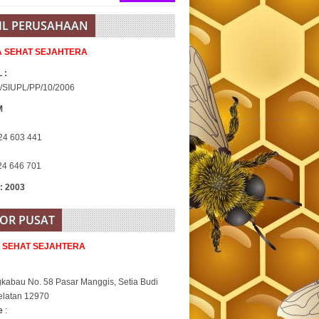
IL PERUSAHAAN
IA SEHAT SEJAHTERA
 :
/SIUPL/PP/10/2006
M
24 603 441
24 646 701
 : 2003
OR PUSAT
A SEHAT SEJAHTERA
gkabau No. 58 Pasar Manggis, Setia Budi
elatan 12970
ne
: