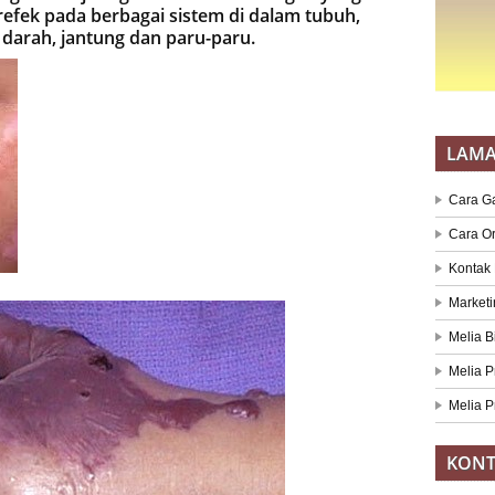
refek pada berbagai sistem di dalam tubuh,
sel darah, jantung dan paru-paru.
LAM
Cara G
Cara O
Kontak
Marketi
Melia B
Melia P
Melia P
KONT