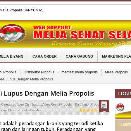
 Melia Propolis BANYUMAS
l Melia Propolis Di TELUK WONDAMA
i Penyakit Migrain Dengan Melia
Melia Propolis Di POSO
 Melia Propolis Asli Di PANDEGLANG
MELIA BIYANG
CARA ORDER
CARA GABUNG
MARKETING PL
i Propolis
Distributor Propolis
manfaat melia propolis
Melia Propolis
ti Lupus Dengan Melia Propolis
 Lupus Dengan Melia Propolis
LOGI
Category :
Agen Distributor
,
Agen Resmi Propolis
,
Distributor Propolis
,
esmi Mss
,
Propolis Asli Mss
s adalah peradangan kronis yang terjadi ketika
rgan dan jaringan tubuh. Peradangan yang