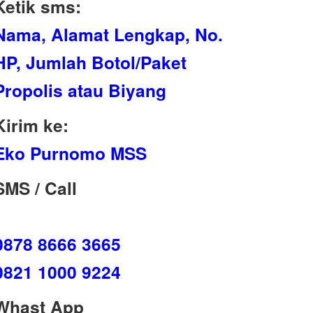
Ketik sms:
Nama, Alamat Lengkap, No.
HP, Jumlah Botol/Paket
Propolis atau Biyang
Kirim ke:
Eko Purnomo MSS
SMS / Call
0878 8666 3665
0821 1000 9224
Whast App