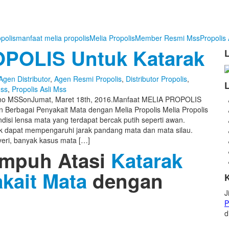
opolis
manfaat melia propolis
Melia Propolis
Member Resmi Mss
Propolis 
POLIS Untuk Katarak
Agen Distributor
,
Agen Resmi Propolis
,
Distributor Propolis
,
ss
,
Propolis Asli Mss
mo MSS
on
Jumat, Maret 18th, 2016
.
Manfaat MELIA PROPOLIS
 Berbagai Penyakait Mata dengan Melia Propolis Melia Propolis
disi lensa mata yang terdapat bercak putih seperti awan.
k dapat mempengaruhi jarak pandang mata dan mata silau.
yeri, banyak kasus mata […]
Ampuh Atasi
Katarak
kait Mata
dengan
J
P
d