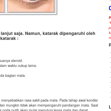
P
“
p
k
lanjut saja. Namun, katarak dipengaruhi oleh
r
katarak :
usnya steroid.
dalam waktu cukup lama.
da bagian mata.
ak menyebabkan rasa sakit pada mata. Pada tahap awal kondisi
a dan mungkin tidak akan mempengaruhi pandangan mata. Saat
L
ka noda putih akan mulai menutupi lensa mata dan dapat