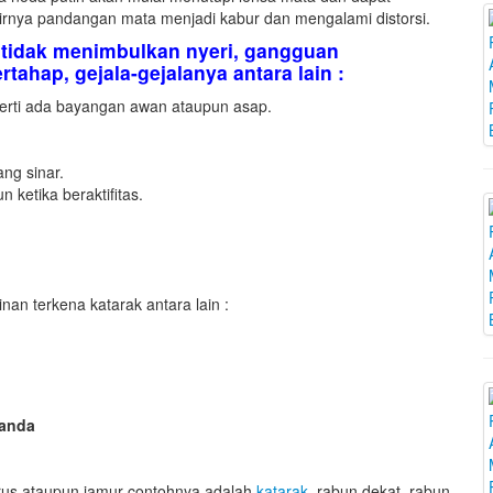
rnya pandangan mata menjadi kabur dan mengalami distorsi.
tidak menimbulkan nyeri, gangguan
tahap, gejala-gejalanya antara lain :
erti ada bayangan awan ataupun asap.
ng sinar.
etika beraktifitas.
an terkena katarak antara lain :
 anda
irus ataupun jamur contohnya adalah
katarak
, rabun dekat, rabun