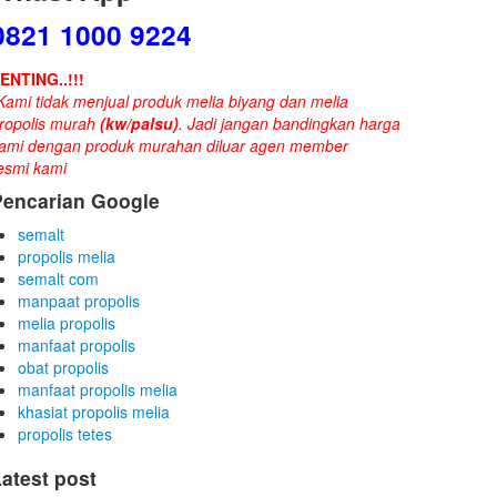
0821 1000 9224
ENTING..!!!
Kami tidak menjual produk melia biyang dan melia
ropolis murah
(kw/palsu)
. Jadi jangan bandingkan harga
ami dengan produk murahan diluar agen member
esmi kami
Pencarian Google
semalt
propolis melia
semalt com
manpaat propolis
melia propolis
manfaat propolis
obat propolis
manfaat propolis melia
khasiat propolis melia
propolis tetes
atest post