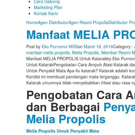
Cara Gabung
Marketing Plan
Kontak Kami
Home
Agen Distributor
Agen Resmi Propolis
Distributor Pr
Manfaat MELIA PRO
Post by
Eko Purnomo MSS
on
Maret 18, 2016
Category :
manfaat melia propolis
,
Melia Propolis
,
Member Resmi M
Manfaat MELIA PROPOLIS Untuk Katarak
by
Eko Purno
Untuk Katarak
Pengobatan Cara Ampuh Atasi Katarak dan
Untuk Penyakit Mata Apa itu katarak? Katarak adalah kon
Kondisi ini membuat pandangan mata terganggu. Katara
Katarak umumnya tidak menyebabkan iritasi atau rasa n
Pengobatan Cara 
dan Berbagai
Penya
Melia Propolis
Melia Propolis Untuk Penyakit Mata