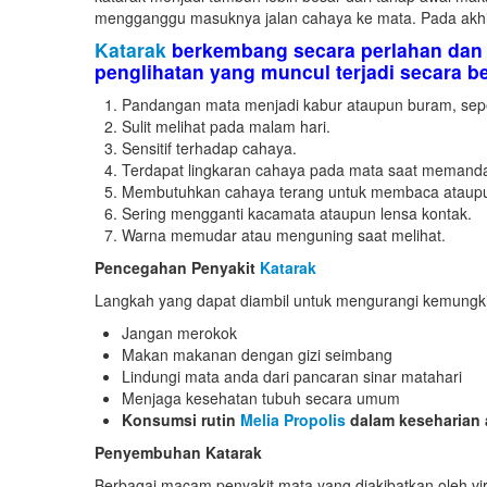
mengganggu masuknya jalan cahaya ke mata. Pada akhi
Katarak
berkembang secara perlahan dan 
penglihatan yang muncul terjadi secara ber
Pandangan mata menjadi kabur ataupun buram, sep
Sulit melihat pada malam hari.
Sensitif terhadap cahaya.
Terdapat lingkaran cahaya pada mata saat memanda
Membutuhkan cahaya terang untuk membaca ataupun k
Sering mengganti kacamata ataupun lensa kontak.
Warna memudar atau menguning saat melihat.
Pencegahan Penyakit
Katarak
Langkah yang dapat diambil untuk mengurangi kemungkin
Jangan merokok
Makan makanan dengan gizi seimbang
Lindungi mata anda dari pancaran sinar matahari
Menjaga kesehatan tubuh secara umum
Konsumsi rutin
Melia Propolis
dalam keseharian
Penyembuhan Katarak
Berbagai macam penyakit mata yang diakibatkan oleh v