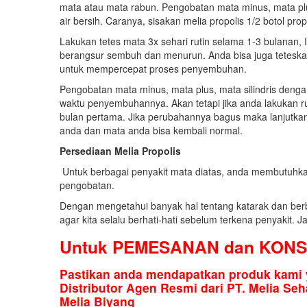
mata atau mata rabun. Pengobatan mata minus, mata plu
air bersih. Caranya, sisakan melia propolis 1/2 botol propo
Lakukan tetes mata 3x sehari rutin selama 1-3 bulanan, 
berangsur sembuh dan menurun. Anda bisa juga teteskan 
untuk mempercepat proses penyembuhan.
Pengobatan mata minus, mata plus, mata silindris dengan
waktu penyembuhannya. Akan tetapi jika anda lakukan r
bulan pertama. Jika perubahannya bagus maka lanjutkan
anda dan mata anda bisa kembali normal.
Persediaan Melia Propolis
Untuk berbagai penyakit mata diatas, anda membutuhkan
pengobatan.
Dengan mengetahui banyak hal tentang katarak dan berb
agar kita selalu berhati-hati sebelum terkena penyakit.
Untuk PEMESANAN dan KONS
Pastikan anda mendapatkan produk kami 
Distributor Agen Resmi dari PT. Melia Seh
Melia Biyang