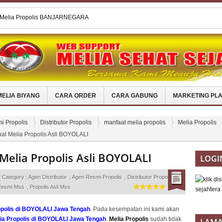
Melia Propolis Asli Di MAGETAN
guan Pendengaran/Infeksi Telinga
elia Propolis Asli Di
 Melia Propolis Di ACEH BARAT DAYA
l Melia Propolis BANJARNEGARA
MELIA BIYANG
CARA ORDER
CARA GABUNG
MARKETING PL
i Propolis
Distributor Propolis
manfaat melia propolis
Melia Propolis
al Melia Propolis Asli BOYOLALI
Melia Propolis Asli BOYOLALI
LOGI
Category :
Agen Distributor
,
Agen Resmi Propolis
,
Distributor Propolis
,
esmi Mss
,
Propolis Asli Mss
opolis di BOYOLALI Jawa Tengah
. Pada kesempatan ini kami akan
ia Propolis di BOYOLALI Jawa Tengah
.
Melia Propolis
sudah tidak