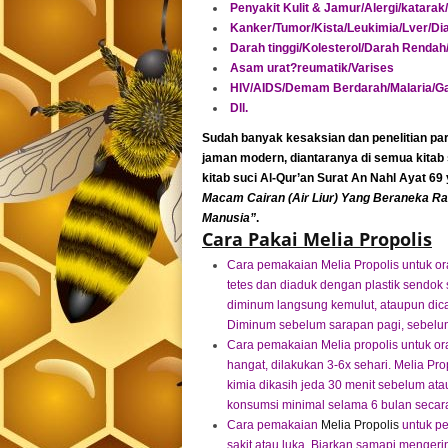
Penyakit Kulit & Jamur/Alergi/katara
Kanker/Tumor/Kista/Leukimia/Lver/Dia
Darah tinggi/Kolesterol/Darah Renda
Asam urat?reumatik/Varises
HIV/AIDS/Demam Berdarah/Malaria/G
Dll.
Sudah banyak kesaksian dan penelitian par
jaman modern, diantaranya di semua kitab 
kitab suci Al-Qur’an Surat An Nahl Ayat 69
Macam Cairan (Air Liur) Yang Beraneka 
Manusia”
.
Cara Pakai Melia Propolis
Cara pemakaian Melia Propolis untuk or
tetes dan diaduk dengan plastik sendok 
diminum langsung kemulut, ataupun di
Diminum sebelum sarapan pagi, sebelum
Cara pemakaian Melia propolis untuk or
hangat, dilakukan 3-6x sehari. Melia Pr
kimia dikasih jeda 30 menit sebelum at
konsumsi minimal selama 6 bulan secara 
Cara pemakaian
Melia Propolis
untuk pe
sakit atau luka. Biarkan samapi mengeri