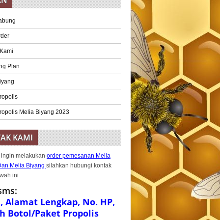
AN
abung
rder
 Kami
ng Plan
iyang
ropolis
ropolis Melia Biyang 2023
AK KAMI
 ingin melakukan
order pemesanan Melia
Dan Melia Biyang
silahkan hubungi kontak
wah ini
sms:
 Alamat Lengkap, No. HP,
h Botol/Paket Propolis