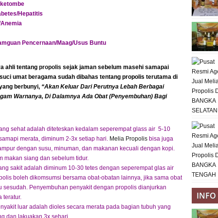
k/ketombe
betes/Hepatitis
h/Anemia
amguan Pencernaan/Maag/Usus Buntu
a ahli tentang
propolis
sejak jaman sebelum masehi samapai
suci umat beragama sudah dibahas tentang propolis terutama di
 yang berbunyi,
“Akan Keluar Dari Perutnya Lebah Berbagai
Ragam Warnanya, Di Dalamnya Ada Obat (Penyembuhan) Bagi
ang sehat adalah diteteskan kedalam seperempat glass air 5-10
samapi merata, diminum 2-3x setiap hari.
Melia Propolis
bisa juga
campur dengan susu, minuman, dan makanan kecuali dengan kopi.
 makan siang dan sebelum tidur.
ang sakit adalah diminum 10-30 tetes dengan seperempat glas air
opolis boleh dikomsumsi bersama obat-obatan lainnya, jika sama obat
au sesudah. Penyembuhan penyakit dengan propolis dianjurkan
INFO
teratur.
nyakit luar adalah dioles secara merata pada bagian tubuh yang
ng dan lakuakan 3x sehari.