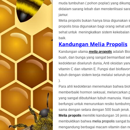
muda tumbuhan ( pohon poplar) yang dikum
didalam sarang lebah dan mensterilisasi sar
jamur.
Melia propolis bukan hanya bisa digunakan s
propolis bisa digunakan bagi orang sehat un
sehat untuk meningkatkan sistem kekebalan
baik.
Kandungan Melia Propolis
Kandungan utama
melia propolis
adalah Bio
buah, dan bunga yang sangat bermanfaat seba
kedokteran diseluruh dunia, Anti oksidan yan
vitamin C dan vitamin E. Fungsi dari bioflav
tubuh dengan sistem kerja melalui seluruh p
).
Para ahli kedokteran menemukan bahwa bio
memberbaiki hormon seksual, melancarkan 
yang sangat dibutuhkan tubuh manusia. Hasi
berfungsi untuk menurunkan resiko tumbuhny
sama dengan setara dengan 500 buah jeruk.
Melia propolis
memiliki kandungan 16 jenis 
membuktikan bahwa
melia propolis
sangat ba
mengandung berbagai macam vitamin dan nut