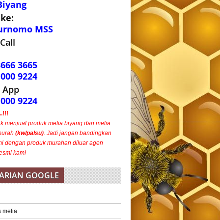
Biyang
 ke:
urnomo MSS
Call
8666 3665
1000 9224
 App
1000 9224
!!!
ak menjual produk melia biyang dan melia
murah
(kw/palsu)
. Jadi jangan bandingkan
i dengan produk murahan diluar agen
esmi kami
ARIAN GOOGLE
s melia