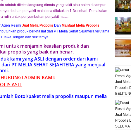
ta adalah ditetes langsung dimata yang sakit atau boleh dicampur
. Penyembuhan penyakit mata bisa dilakukan 1-3x sehari. Pemakaian
ra rutin untuk penyembuhan penyakit mata.
or Agen Resmi
Jual Melia Propolis
Dan
Manfaat Melia Propolis
utuhkan produk berkhasiat dari PT Melia Sehat Sejahtera terutama
I Jawa Tengah dan sekitarnya.
kami untuk menjamin keaslian produk dan
kai propolis yang baik dan benar.
duk kami yang ASLI dengan order dari kami
i dari PT MELIA SEHAT SEJAHTERA yang menjual
kami.
 HUBUNGI ADMIN KAMI:
OLIS ASL
I
umlah Botol/paket melia propolis maupun melia