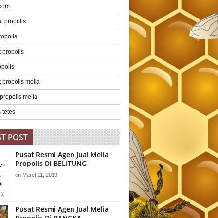
 com
 propolis
ropolis
 propolis
opolis
 propolis melia
 propolis melia
 tetes
ST POST
Pusat Resmi Agen Jual Melia
Propolis Di BELITUNG
on
Maret 11, 2019
Pusat Resmi Agen Jual Melia
Propolis Di BANGKA