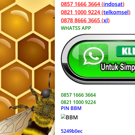
0857 1666 3664 (
indosat
)
0821 1000 9224 (
telkomsel
)
0878 8666 3665 (
xl
)
WHATSS APP
0857 1666 3664
0821 1000 9224
PIN BBM
5249b0ec