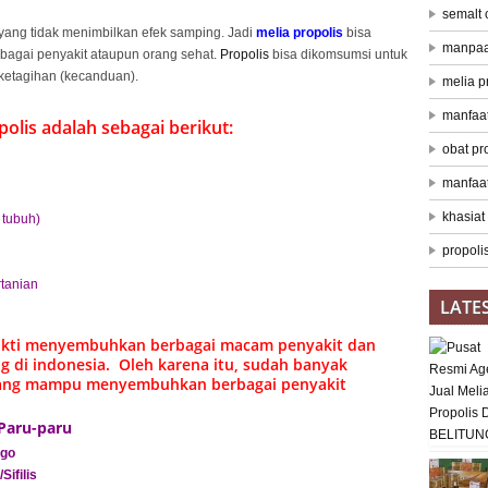
semalt
yang tidak menimbilkan efek samping. Jadi
melia propolis
bisa
manpaat
agai penyakit ataupun orang sehat.
Propolis
bisa dikomsumsi untuk
ketagihan (kecanduan).
melia p
manfaat
lis adalah sebagai berikut:
obat pr
manfaat
khasiat
 tubuh)
propolis
tanian
LATE
kti menyembuhkan berbagai macam penyakit dan
g di indonesia. Oleh karena itu, sudah banyak
ng mampu menyembuhkan berbagai penyakit
Paru-paru
igo
ifilis