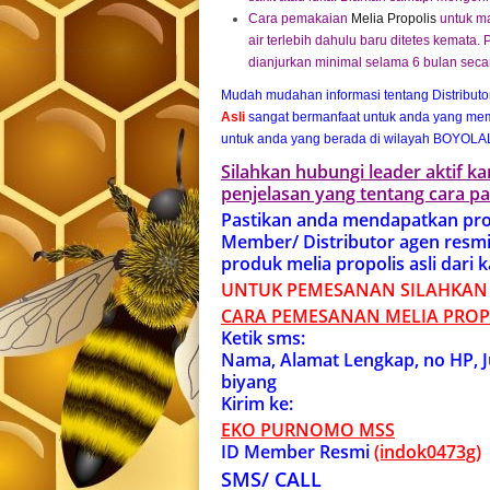
Cara pemakaian
Melia Propolis
untuk ma
air terlebih dahulu baru ditetes kemata
dianjurkan minimal selama 6 bulan seca
Mudah mudahan informasi tentang Distribut
Asli
sangat bermanfaat untuk anda yang memb
untuk anda yang berada di wilayah BOYOLAL
Silahkan hubungi leader aktif 
penjelasan yang tentang cara pa
Pastikan anda mendapatkan pro
Member/ Distributor agen resm
produk melia propolis asli dari 
UNTUK PEMESANAN SILAHKAN
CARA PEMESANAN MELIA PROP
Ketik sms:
Nama, Alamat Lengkap, no HP, J
biyang
Kirim ke:
EKO PURNOMO MSS
ID Member Resmi
(indok0473g)
SMS/ CALL