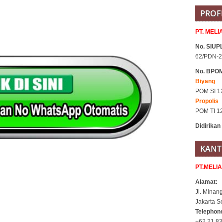
PROF
PT. MEL
No. SIUPL
62/PDN-2
No. BPO
Biyang
POM SI 1
Propolis
POM TI 1
Didirikan
KANT
PT.MELI
Alamat:
Jl. Minan
Jakarta S
Telepho
+62 21 83