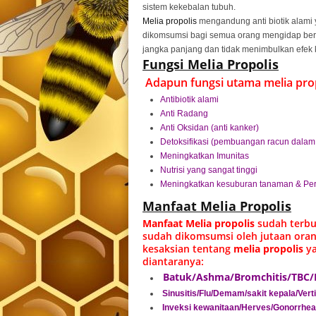
sistem kekebalan tubuh.
Melia propolis
mengandung anti biotik alami 
dikomsumsi bagi semua orang mengidap berb
jangka panjang dan tidak menimbulkan efek 
Fungsi Melia Propolis
Adapun fungsi utama melia propo
Antibiotik alami
Anti Radang
Anti Oksidan (anti kanker)
Detoksifikasi (pembuangan racun dalam
Meningkatkan Imunitas
Nutrisi yang sangat tinggi
Meningkatkan kesuburan tanaman & Per
Manfaat Melia Propolis
Manfaat Melia propolis
sudah terbu
sudah dikomsumsi oleh jutaan oran
kesaksian tentang
melia propolis
ya
diantaranya:
Batuk/Ashma/Bromchitis/TBC/
Sinusitis/Flu/Demam/sakit kepala/Vert
Inveksi kewanitaan/Herves/Gonorrhea/S