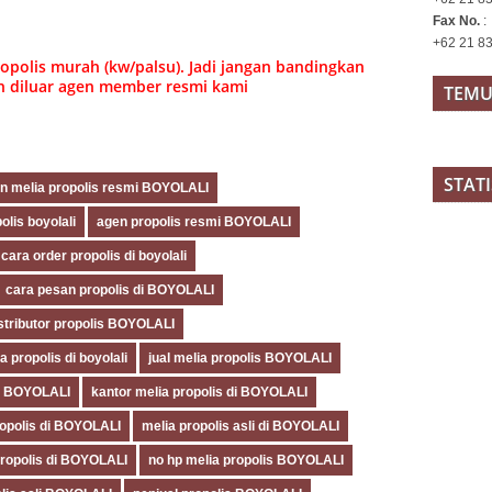
Fax No.
:
+62 21 8
opolis murah (kw/palsu). Jadi jangan bandingkan
 diluar agen member resmi kami
TEMU
pp
ssage
Share
STAT
n melia propolis resmi BOYOLALI
olis boyolali
agen propolis resmi BOYOLALI
cara order propolis di boyolali
cara pesan propolis di BOYOLALI
stributor propolis BOYOLALI
a propolis di boyolali
jual melia propolis BOYOLALI
ia BOYOLALI
kantor melia propolis di BOYOLALI
propolis di BOYOLALI
melia propolis asli di BOYOLALI
ropolis di BOYOLALI
no hp melia propolis BOYOLALI