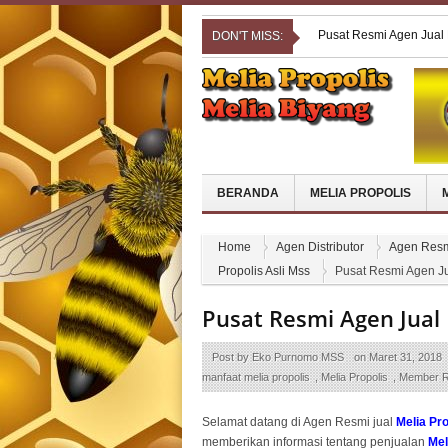
Pusat Resmi Agen Jual 
DON'T MISS:
Pengobatan Ampuh Gang
Dengan Melia Propolis
Pusat Resmi Agen Jual M
PANGANDARAN
Pusat Resmi Agen Jual
Pusat Resmi Agen Jua
BERANDA
MELIA PROPOLIS
Home
Agen Distributor
Agen Resm
Propolis Asli Mss
Pusat Resmi Agen Ju
Pusat Resmi Agen Jual 
Post by
Eko Purnomo MSS
on
Maret 31, 2018
manfaat melia propolis
,
Melia Propolis
,
Member R
Selamat datang di Agen Resmi jual
Melia Pr
memberikan informasi tentang penjualan
Mel