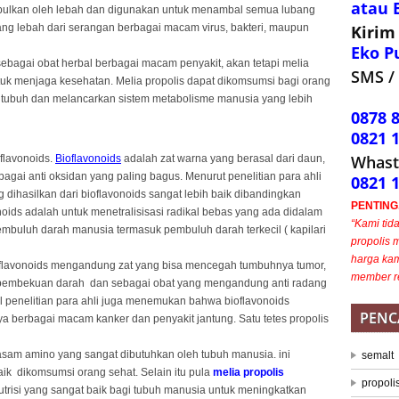
atau 
pulkan oleh lebah dan digunakan untuk menambal semua lubang
ang lebah dari serangan berbagai macam virus, bakteri, maupun
Kirim
Eko P
ebagai obat herbal berbagai macam penyakit, akan tetapi melia
SMS / 
tuk menjaga kesehatan. Melia propolis dapat dikomsumsi bagi orang
 tubuh dan melancarkan sistem metabolisme manusia yang lebih
0878 
0821 
Whast
flavonoids.
Bioflavonoids
adalah zat warna yang berasal dari daun,
gai anti oksidan yang paling bagus. Menurut penelitian para ahli
0821 
g dihasilkan dari bioflavonoids sangat lebih baik dibandingkan
PENTING..
onoids adalah untuk menetralisisasi radikal bebas yang ada didalam
“Kami tid
embuluh darah manusia termasuk pembuluh darah terkecil ( kapilari
propolis 
harga kam
flavonoids mengandung zat yang bisa mencegah tumbuhnya tumor,
member r
pembekuan darah dan sebagai obat yang mengandung anti radang
l penelitian para ahli juga menemukan bahwa bioflavonoids
PENC
a berbagai macam kanker dan penyakit jantung. Satu tetes propolis
asam amino yang sangat dibutuhkan oleh tubuh manusia. ini
semalt
ik dikomsumsi orang sehat. Selain itu pula
melia propolis
propoli
risi yang sangat baik bagi tubuh manusia untuk meningkatkan