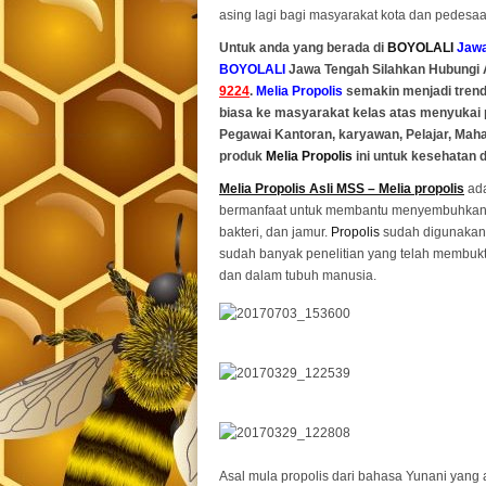
asing lagi bagi masyarakat kota dan pedesaa
Untuk anda yang berada di
BOYOLALI
Jawa
BOYOLALI
Jawa Tengah Silahkan Hubungi
9224
.
Melia Propolis
semakin menjadi trend
biasa ke masyarakat kelas atas menyukai
Pegawai Kantoran, karyawan, Pelajar, Ma
produk
Melia Propolis
ini untuk kesehatan 
Melia Propolis Asli MSS – Melia propolis
ada
bermanfaat untuk membantu menyembuhkan be
bakteri, dan jamur.
Propolis
sudah digunakan 
sudah banyak penelitian yang telah membu
dan dalam tubuh manusia.
Asal mula propolis dari bahasa Yunani yang a