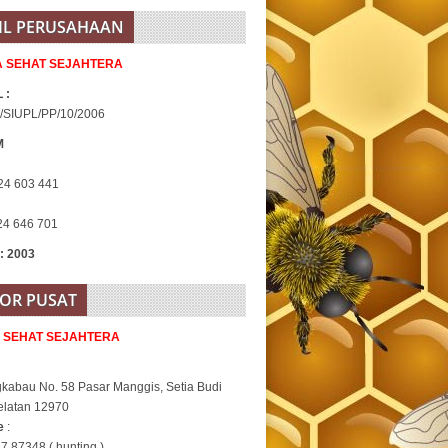
IL PERUSAHAAN
IA SEHAT SEJAHTERA
 :
/SIUPL/PP/10/2006
M
24 603 441
24 646 701
 : 2003
OR PUSAT
A SEHAT SEJAHTERA
gkabau No. 58 Pasar Manggis, Setia Budi
elatan 12970
ne
:
7 87348 ( hunting )