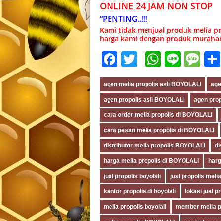
ONLINE 24 JAM NON STOP
“PENTING..!!!
Kami tidak menjual produk melia pr
harga kami dengan produk murahan
Facebook
Twitter
WhatsA
Line
Me
agen melia propolis asli BOYOLALI
age
agen propolis asli BOYOLALI
agen prop
cara order melia propolis di BOYOLALI
cara pesan melia propolis di BOYOLALI
distributor melia propolis BOYOLALI
di
harga melia propolis di BOYOLALI
harg
jual propolis boyolali
jual propolis mel
kantor propolis di boyolali
lokasi jual 
melia propolis boyolali
member melia p