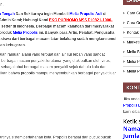
LAM
n.
Cara G
 Tengah
Dan Sekitarnya ingin Membeli
Melia Propolis Asli
di
 Admin Kami; Hubungi Kami
EKO PURNOMO MSS Di 0821-1000-
Cara O
 setter di Indonesia. Berbagai macam kalangan dari masyarakat
 produk
Melia Propolis
ini. Banyak para Artis, Pejabat, Pengusaha,
Kontak
hasiswa dari berbagai macam latar belakang sudah mengkonsumsi
Marketi
dan kebugaran.
Melia B
lah ramuan alami yang terbuat dari air liur lebah yang sangat
rbagai macam penyakit terutama yang diakibatkan oleh virus,
Melia P
sebagai obat berbagai macam penyakit sejak dahulu kala dan
Melia P
ktikan bahwa
propolis
mampu menyembuhkan berbagai penyakit luar
KONT
Jika anda
Propolis 
kami diba
Ketik 
Nama,
Jumla
rtinya sistem pertahanan kota. Propolis berasal dari pucuk pucuk