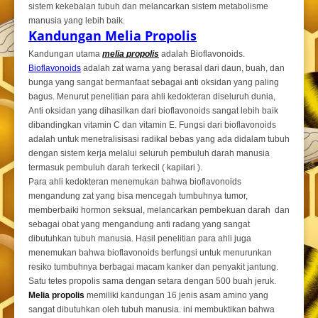
sistem kekebalan tubuh dan melancarkan sistem metabolisme
manusia yang lebih baik.
Kandungan Melia Propolis
Kandungan utama
melia propolis
adalah Bioflavonoids.
Bioflavonoids
adalah zat warna yang berasal dari daun, buah, dan
bunga yang sangat bermanfaat sebagai anti oksidan yang paling
bagus. Menurut penelitian para ahli kedokteran diseluruh dunia,
Anti oksidan yang dihasilkan dari bioflavonoids sangat lebih baik
dibandingkan vitamin C dan vitamin E. Fungsi dari bioflavonoids
adalah untuk menetralisisasi radikal bebas yang ada didalam tubuh
dengan sistem kerja melalui seluruh pembuluh darah manusia
termasuk pembuluh darah terkecil ( kapilari ).
Para ahli kedokteran menemukan bahwa bioflavonoids
mengandung zat yang bisa mencegah tumbuhnya tumor,
memberbaiki hormon seksual, melancarkan pembekuan darah dan
sebagai obat yang mengandung anti radang yang sangat
dibutuhkan tubuh manusia. Hasil penelitian para ahli juga
menemukan bahwa bioflavonoids berfungsi untuk menurunkan
resiko tumbuhnya berbagai macam kanker dan penyakit jantung.
Satu tetes propolis sama dengan setara dengan 500 buah jeruk.
Melia propolis
memiliki kandungan 16 jenis asam amino yang
sangat dibutuhkan oleh tubuh manusia. ini membuktikan bahwa