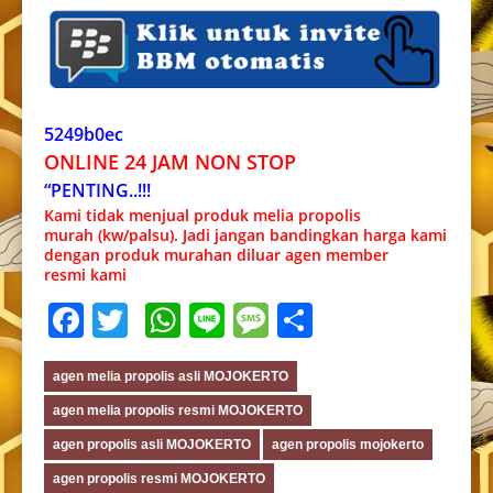
5249b0ec
ONLINE 24 JAM NON STOP
“PENTING..!!!
Kami tidak menjual produk melia propolis
murah (kw/palsu). Jadi jangan bandingkan harga kami
dengan produk murahan diluar agen member
resmi kami
Facebook
Twitter
WhatsApp
Line
Message
Share
agen melia propolis asli MOJOKERTO
agen melia propolis resmi MOJOKERTO
agen propolis asli MOJOKERTO
agen propolis mojokerto
agen propolis resmi MOJOKERTO