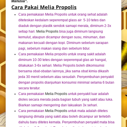
Manusia”
.
Cara Pakai Melia Propolis
Cara pemakaian Melia Propolis untuk orang sehat adalah
diteteskan kedalam seperempat glass air 5-10 tetes dan
diaduk dengan plastik sendok samapi merata, diminum 2-3x
setiap hari.
Melia Propolis
bisa juga diminum langsung
kemulut, ataupun dicampur dengan susu, minuman, dan
makanan kecuali dengan kopi. Diminum sebelum sarapan
pagi, sebelum makan siang dan sebelum tidur.
Cara pemakaian Melia propolis untuk orang sakit adalah
diminum 10-30 tetes dengan seperempat glas air hangat,
dilakukan 3-6x sehari. Melia Propolis boleh dikomsumsi
bersama obat-obatan lainnya, jika sama obat kimia dikasih
jeda 30 menit sebelum atau sesudah. Penyembuhan penyakit
dengan propolis dianjurkan konsumsi minimal selama 6 bulan
secara teratur.
Cara pemakaian
Melia Propolis
untuk penyakit luar adalah
dioles secara merata pada bagian tubuh yang sakit atau luka.
Biarkan samapi mengering dan lakuakan 3x sehari.
Cara pemakaian
Melia Propolis
untuk mata adalah ditetes
langsung dimata yang sakit atau boleh dicampur air terlebih
dahulu baru ditetes kemata. Penyembuhan penyakit mata bisa