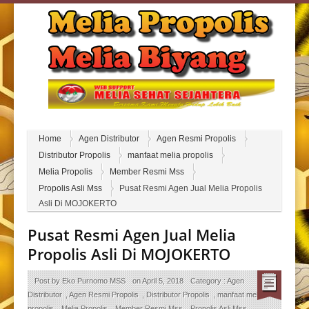
Home
Agen Distributor
Agen Resmi Propolis
Distributor Propolis
manfaat melia propolis
Melia Propolis
Member Resmi Mss
Propolis Asli Mss
Pusat Resmi Agen Jual Melia Propolis
Asli Di MOJOKERTO
Pusat Resmi Agen Jual Melia
Propolis Asli Di MOJOKERTO
Post by
Eko Purnomo MSS
on
April 5, 2018
Category :
Agen
Distributor
,
Agen Resmi Propolis
,
Distributor Propolis
,
manfaat melia
propolis
,
Melia Propolis
,
Member Resmi Mss
,
Propolis Asli Mss