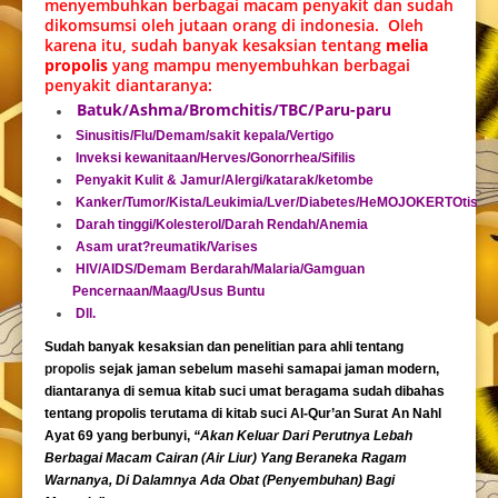
menyembuhkan berbagai macam penyakit dan sudah
dikomsumsi oleh jutaan orang di indonesia. Oleh
karena itu, sudah banyak kesaksian tentang
melia
propolis
yang mampu menyembuhkan berbagai
penyakit diantaranya:
Batuk/Ashma/Bromchitis/TBC/Paru-paru
Sinusitis/Flu/Demam/sakit kepala/Vertigo
Inveksi kewanitaan/Herves/Gonorrhea/Sifilis
Penyakit Kulit & Jamur/Alergi/katarak/ketombe
Kanker/Tumor/Kista/Leukimia/Lver/Diabetes/HeMOJOKERTOtis
Darah tinggi/Kolesterol/Darah Rendah/Anemia
Asam urat?reumatik/Varises
HIV/AIDS/Demam Berdarah/Malaria/Gamguan
Pencernaan/Maag/Usus Buntu
Dll.
Sudah banyak kesaksian dan penelitian para ahli tentang
propolis
sejak jaman sebelum masehi samapai jaman modern,
diantaranya di semua kitab suci umat beragama sudah dibahas
tentang propolis terutama di kitab suci Al-Qur’an Surat An Nahl
Ayat 69 yang berbunyi,
“Akan Keluar Dari Perutnya Lebah
Berbagai Macam Cairan (Air Liur) Yang Beraneka Ragam
Warnanya, Di Dalamnya Ada Obat (Penyembuhan) Bagi