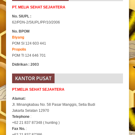
PT. MELIA SEHAT SEJAHTERA
No. SIUPL :
62/PDN-2/SIUPL/PP/10/2006
No. BPOM
Biyang
POM SI 124 603 441
Propolis
POM TI 124 646 701
Didirikan : 2003
KANTOR PUSAT
PT.MELIA SEHAT SEJAHTERA
Alamat:
Jl. Minangkabau No. 58 Pasar Manggis, Setia Budi
Jakarta Selatan 12970
Telephone
:
+62 21 837 87348 ( hunting )
Fax No.
:
+62 21 837 87386