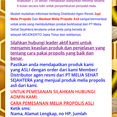
dilakukan 1-3x sehari. Pemakaian dianjurkan minimal selama
6 bulan secara rutin untuk penyembuhan penyakit mata.
Mudah mudahan informasi tentang Distributor Agen Resmi
Jual
Melia Propolis
Dan
Manfaat Melia Propolis Asli
sangat bermanfaat
untuk anda yang membutuhkan produk berkhasiat dari PT Melia
Sehat Sejahtera terutama untuk anda yang berada di
wilayah MOJOKERTO Jawa Timur dan sekitarnya.
Silahkan hubungi leader aktif kami untuk
menjamin keaslian produk dan penjelasan yang
tentang cara pakai propolis yang baik dan
benar.
Pastikan anda mendapatkan produk kami
yang ASLI dengan order dari kami Member/
Distributor agen resmi dari PT MELIA SEHAT
SEJAHTERA yang menjual produk melia propolis
asli dari kami.
UNTUK PEMESANAN SILAHKAN HUBUNGI
ADMIN KAMI:
CARA PEMESANAN MELIA PROPOLIS ASL
I
Ketik sms:
Nama, Alamat Lengkap, no HP, Jumlah