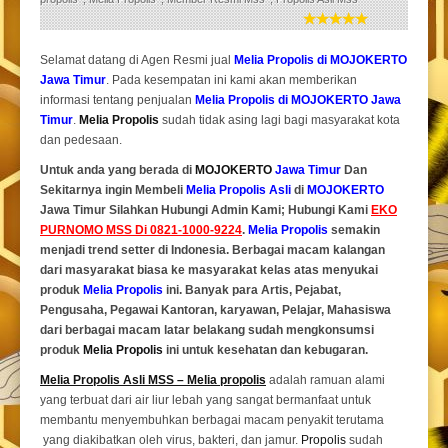
Selamat datang di Agen Resmi jual
Melia Propolis di MOJOKERTO
Jawa Timur
. Pada kesempatan ini kami akan memberikan
informasi tentang penjualan
Melia Propolis di MOJOKERTO Jawa
Timur
.
Melia Propolis
sudah tidak asing lagi bagi masyarakat kota
dan pedesaan.
Untuk anda yang berada di
MOJOKERTO
Jawa Timur
Dan
Sekitarnya ingin Membeli
Melia Propolis Asli
di
MOJOKERTO
Jawa Timur Silahkan Hubungi Admin Kami; Hubungi Kami
EKO
PURNOMO MSS Di 0821-1000-9224
.
Melia Propolis
semakin
menjadi trend setter di Indonesia. Berbagai macam kalangan
dari masyarakat biasa ke masyarakat kelas atas menyukai
produk
Melia Propolis
ini. Banyak para Artis, Pejabat,
Pengusaha, Pegawai Kantoran, karyawan, Pelajar, Mahasiswa
dari berbagai macam latar belakang sudah mengkonsumsi
produk
Melia Propolis
ini untuk kesehatan dan kebugaran.
Melia Propolis Asli MSS – Melia propolis
adalah ramuan alami
yang terbuat dari air liur lebah yang sangat bermanfaat untuk
membantu menyembuhkan berbagai macam penyakit terutama
yang diakibatkan oleh virus, bakteri, dan jamur.
Propolis
sudah