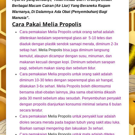
Berbagai Macam Cairan (Air Liur) Yang Beraneka Ragam
Warnanya, Di Dalamnya Ada Obat (Penyembuhan) Bagi
Manusia”
.
Cara Pakai Melia Propolis
Cara pemakaian Melia Propolis untuk orang sehat adalah
diteteskan kedalam seperempat glass air 5-10 tetes dan
diaduk dengan plastik sendok samapi merata, diminum 2-3x
setiap hari.
Melia Propolis
bisa juga diminum langsung
kemulut, ataupun dicampur dengan susu, minuman, dan
makanan kecuali dengan kopi. Diminum sebelum sarapan
pagi, sebelum makan siang dan sebelum tidur.
Cara pemakaian Melia propolis untuk orang sakit adalah
diminum 10-30 tetes dengan seperempat glas air hangat,
dilakukan 3-6x sehari. Melia Propolis boleh dikomsumsi
bersama obat-obatan lainnya, jika sama obat kimia dikasih
jeda 30 menit sebelum atau sesudah. Penyembuhan penyakit
dengan propolis dianjurkan konsumsi minimal selama 6 bulan
secara teratur.
Cara pemakaian
Melia Propolis
untuk penyakit luar adalah
dioles secara merata pada bagian tubuh yang sakit atau luka.
Biarkan samapi mengering dan lakuakan 3x sehari.
Cara pemakaian
Melia Propolis
untuk mata adalah ditetes