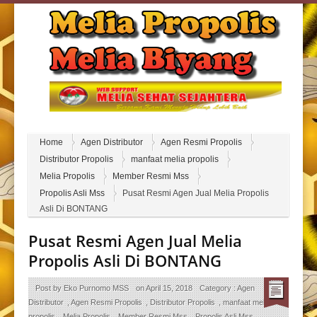
Home
Agen Distributor
Agen Resmi Propolis
Distributor Propolis
manfaat melia propolis
Melia Propolis
Member Resmi Mss
Propolis Asli Mss
Pusat Resmi Agen Jual Melia Propolis
Asli Di BONTANG
Pusat Resmi Agen Jual Melia
Propolis Asli Di BONTANG
Post by
Eko Purnomo MSS
on
April 15, 2018
Category :
Agen
Distributor
,
Agen Resmi Propolis
,
Distributor Propolis
,
manfaat melia
propolis
,
Melia Propolis
,
Member Resmi Mss
,
Propolis Asli Mss