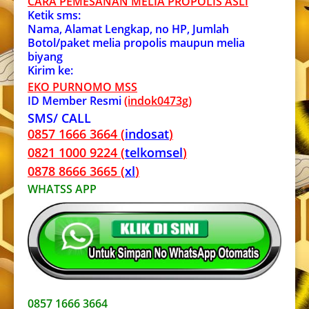
CARA PEMESANAN MELIA PROPOLIS ASL
I
Ketik sms:
Nama, Alamat Lengkap, no HP, Jumlah
Botol/paket melia propolis maupun melia
biyang
Kirim ke:
EKO PURNOMO MSS
ID Member Resmi
(indok0473g)
SMS/ CALL
0857 1666 3664 (
indosat
)
0821 1000 9224 (
telkomsel
)
0878 8666 3665 (
xl
)
WHATSS APP
0857 1666 3664