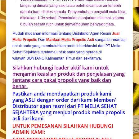
langsung dimata yang sakit atau boleh dicampur air terlebih
dahulu baru ditetes kemata. Penyembuhan penyakit mata bisa
dilakukan 1-3x sehari. Pemakaian dianjurkan minimal selama
6 bulan secara rutin untuk penyembuhan penyakit mata.
Mudah mudahan informasi tentang Distributor Agen Resmi
Jual
Melia Propolis
Dan
Manfaat Melia Propolis Asli
sangat bermanfaat
untuk anda yang membutuhkan produk berkhasiat dari PT Melia
Sehat Sejahtera terutama untuk anda yang berada di
wilayah BONTANG Kalimantan Timur dan sekitarnya.
Silahkan hubungi leader aktif kami untuk
menjamin keaslian produk dan penjelasan yang
tentang cara pakai propolis yang baik dan
benar.
Pastikan anda mendapatkan produk kami
yang ASLI dengan order dari kami Member/
Distributor agen resmi dari PT MELIA SEHAT
SEJAHTERA yang menjual produk melia propolis
asli dari kami.
UNTUK PEMESANAN SILAHKAN HUBUNGI
ADMIN KAMI: