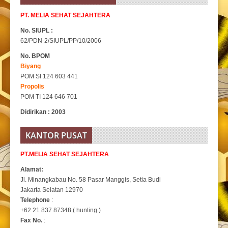
PT. MELIA SEHAT SEJAHTERA
No. SIUPL :
62/PDN-2/SIUPL/PP/10/2006
No. BPOM
Biyang
POM SI 124 603 441
Propolis
POM TI 124 646 701
Didirikan : 2003
KANTOR PUSAT
PT.MELIA SEHAT SEJAHTERA
Alamat:
Jl. Minangkabau No. 58 Pasar Manggis, Setia Budi
Jakarta Selatan 12970
Telephone
:
+62 21 837 87348 ( hunting )
Fax No.
: