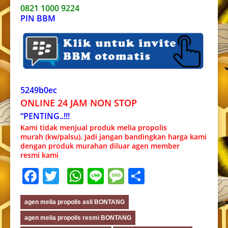
0821 1000 9224
PIN BBM
5249b0ec
ONLINE 24 JAM NON STOP
“PENTING..!!!
Kami tidak menjual produk melia propolis
murah (kw/palsu). Jadi jangan bandingkan harga kami
dengan produk murahan diluar agen member
resmi kami
Facebook
Twitter
WhatsApp
Line
Message
Share
agen melia propolis asli BONTANG
agen melia propolis resmi BONTANG