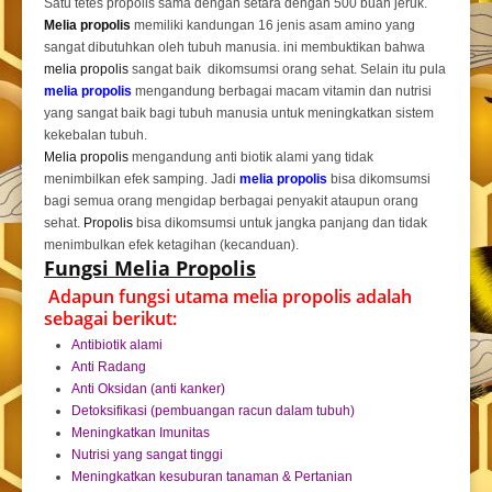
Satu tetes propolis sama dengan setara dengan 500 buah jeruk.
Melia propolis
memiliki kandungan 16 jenis asam amino yang
sangat dibutuhkan oleh tubuh manusia. ini membuktikan bahwa
melia propolis
sangat baik dikomsumsi orang sehat. Selain itu pula
melia propolis
mengandung berbagai macam vitamin dan nutrisi
yang sangat baik bagi tubuh manusia untuk meningkatkan sistem
kekebalan tubuh.
Melia propolis
mengandung anti biotik alami yang tidak
menimbilkan efek samping. Jadi
melia propolis
bisa dikomsumsi
bagi semua orang mengidap berbagai penyakit ataupun orang
sehat.
Propolis
bisa dikomsumsi untuk jangka panjang dan tidak
menimbulkan efek ketagihan (kecanduan).
Fungsi Melia Propolis
Adapun fungsi utama melia propolis adalah
sebagai berikut:
Antibiotik alami
Anti Radang
Anti Oksidan (anti kanker)
Detoksifikasi (pembuangan racun dalam tubuh)
Meningkatkan Imunitas
Nutrisi yang sangat tinggi
Meningkatkan kesuburan tanaman & Pertanian