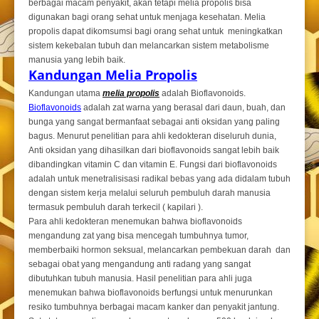
berbagai macam penyakit, akan tetapi melia propolis bisa
digunakan bagi orang sehat untuk menjaga kesehatan. Melia
propolis dapat dikomsumsi bagi orang sehat untuk meningkatkan
sistem kekebalan tubuh dan melancarkan sistem metabolisme
manusia yang lebih baik.
Kandungan Melia Propolis
Kandungan utama
melia propolis
adalah Bioflavonoids.
Bioflavonoids
adalah zat warna yang berasal dari daun, buah, dan
bunga yang sangat bermanfaat sebagai anti oksidan yang paling
bagus. Menurut penelitian para ahli kedokteran diseluruh dunia,
Anti oksidan yang dihasilkan dari bioflavonoids sangat lebih baik
dibandingkan vitamin C dan vitamin E. Fungsi dari bioflavonoids
adalah untuk menetralisisasi radikal bebas yang ada didalam tubuh
dengan sistem kerja melalui seluruh pembuluh darah manusia
termasuk pembuluh darah terkecil ( kapilari ).
Para ahli kedokteran menemukan bahwa bioflavonoids
mengandung zat yang bisa mencegah tumbuhnya tumor,
memberbaiki hormon seksual, melancarkan pembekuan darah dan
sebagai obat yang mengandung anti radang yang sangat
dibutuhkan tubuh manusia. Hasil penelitian para ahli juga
menemukan bahwa bioflavonoids berfungsi untuk menurunkan
resiko tumbuhnya berbagai macam kanker dan penyakit jantung.