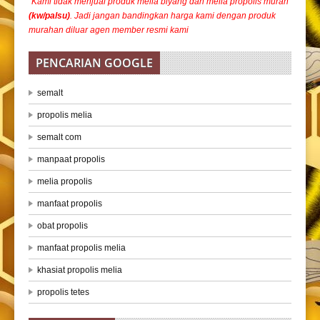
“Kami tidak menjual produk melia biyang dan melia propolis murah
(kw/palsu)
. Jadi jangan bandingkan harga kami dengan produk
murahan diluar agen member resmi kami
PENCARIAN GOOGLE
semalt
propolis melia
semalt com
manpaat propolis
melia propolis
manfaat propolis
obat propolis
manfaat propolis melia
khasiat propolis melia
propolis tetes