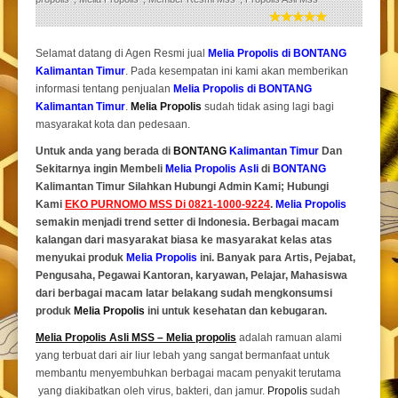
Selamat datang di Agen Resmi jual
Melia Propolis di BONTANG
Kalimantan Timur
. Pada kesempatan ini kami akan memberikan
informasi tentang penjualan
Melia Propolis di BONTANG
Kalimantan Timur
.
Melia Propolis
sudah tidak asing lagi bagi
masyarakat kota dan pedesaan.
Untuk anda yang berada di
BONTANG
Kalimantan Timur
Dan
Sekitarnya ingin Membeli
Melia Propolis Asli
di
BONTANG
Kalimantan Timur Silahkan Hubungi Admin Kami; Hubungi
Kami
EKO PURNOMO MSS Di 0821-1000-9224
.
Melia Propolis
semakin menjadi trend setter di Indonesia. Berbagai macam
kalangan dari masyarakat biasa ke masyarakat kelas atas
menyukai produk
Melia Propolis
ini. Banyak para Artis, Pejabat,
Pengusaha, Pegawai Kantoran, karyawan, Pelajar, Mahasiswa
dari berbagai macam latar belakang sudah mengkonsumsi
produk
Melia Propolis
ini untuk kesehatan dan kebugaran.
Melia Propolis Asli MSS – Melia propolis
adalah ramuan alami
yang terbuat dari air liur lebah yang sangat bermanfaat untuk
membantu menyembuhkan berbagai macam penyakit terutama
yang diakibatkan oleh virus, bakteri, dan jamur.
Propolis
sudah