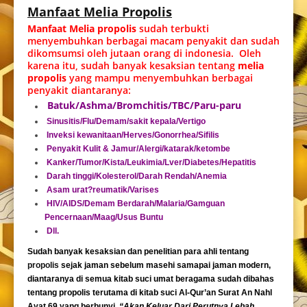
Manfaat Melia Propolis
Manfaat Melia propolis
sudah terbukti
menyembuhkan berbagai macam penyakit dan sudah
dikomsumsi oleh jutaan orang di indonesia. Oleh
karena itu, sudah banyak kesaksian tentang
melia
propolis
yang mampu menyembuhkan berbagai
penyakit diantaranya:
Batuk/Ashma/Bromchitis/TBC/Paru-paru
Sinusitis/Flu/Demam/sakit kepala/Vertigo
Inveksi kewanitaan/Herves/Gonorrhea/Sifilis
Penyakit Kulit & Jamur/Alergi/katarak/ketombe
Kanker/Tumor/Kista/Leukimia/Lver/Diabetes/Hepatitis
Darah tinggi/Kolesterol/Darah Rendah/Anemia
Asam urat?reumatik/Varises
HIV/AIDS/Demam Berdarah/Malaria/Gamguan
Pencernaan/Maag/Usus Buntu
Dll.
Sudah banyak kesaksian dan penelitian para ahli tentang
propolis
sejak jaman sebelum masehi samapai jaman modern,
diantaranya di semua kitab suci umat beragama sudah dibahas
tentang propolis terutama di kitab suci Al-Qur’an Surat An Nahl
Ayat 69 yang berbunyi,
“Akan Keluar Dari Perutnya Lebah