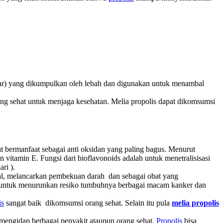
plar) yang dikumpulkan oleh lebah dan digunakan untuk menambal
rang sehat untuk menjaga kesehatan. Melia propolis dapat dikomsumsi
t bermanfaat sebagai anti oksidan yang paling bagus. Menurut
n vitamin E. Fungsi dari bioflavonoids adalah untuk menetralisisasi
ri ).
l, melancarkan pembekuan darah dan sebagai obat yang
si untuk menurunkan resiko tumbuhnya berbagai macam kanker dan
is
sangat baik dikomsumsi orang sehat. Selain itu pula
melia propolis
mengidap berbagai penyakit ataupun orang sehat.
Propolis
bisa