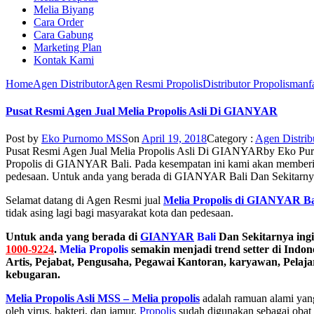
Melia Biyang
Cara Order
Cara Gabung
Marketing Plan
Kontak Kami
Home
Agen Distributor
Agen Resmi Propolis
Distributor Propolis
manfa
Pusat Resmi Agen Jual Melia Propolis Asli Di GIANYAR
Post by
Eko Purnomo MSS
on
April 19, 2018
Category :
Agen Distrib
Pusat Resmi Agen Jual Melia Propolis Asli Di GIANYAR
by
Eko Pu
Propolis di GIANYAR Bali. Pada kesempatan ini kami akan memberika
pedesaan. Untuk anda yang berada di GIANYAR Bali Dan Sekita
Selamat datang di Agen Resmi jual
Melia Propolis di GIANYAR Ba
tidak asing lagi bagi masyarakat kota dan pedesaan.
Untuk anda yang berada di
GIANYAR
Bali
Dan Sekitarnya ing
1000-9224
.
Melia Propolis
semakin menjadi trend setter di Indo
Artis, Pejabat, Pengusaha, Pegawai Kantoran, karyawan, Pela
kebugaran.
Melia Propolis Asli MSS – Melia propolis
adalah ramuan alami yang
oleh virus, bakteri, dan jamur.
Propolis
sudah digunakan sebagai obat