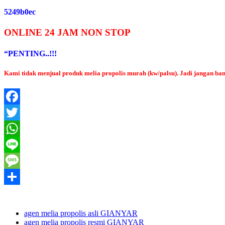
5249b0ec
ONLINE 24 JAM NON STOP
“PENTING..!!!
Kami tidak menjual produk melia propolis murah (kw/palsu). Jadi jangan 
Facebook
Twitter
WhatsApp
Line
Message
Share
agen melia propolis asli GIANYAR
agen melia propolis resmi GIANYAR