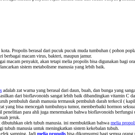
an kota. Propolis berasal dari pucuk pucuk muda tumbuhan ( pohon po
ari berbagai macam virus, bakteri, maupun jamur.
gai macam penyakit, akan tetapi melia propolis bisa digunakan bagi o
lancarkan sistem metabolisme manusia yang lebih baik.
s
adalah zat warna yang berasal dari daun, buah, dan bunga yang sanga
hasilkan dari bioflavonoids sangat lebih baik dibandingkan vitamin C da
uruh pembuluh darah manusia termasuk pembuluh darah terkecil ( kapila
at yang bisa mencegah tumbuhnya tumor, memberbaiki hormon seksua
il penelitian para ahli juga menemukan bahwa bioflavonoids berfung
buah jeruk.
t dibutuhkan oleh tubuh manusia. ini membuktikan bahwa
melia propol
gi tubuh manusia untuk meningkatkan sistem kekebalan tubuh.
 efek samping. Jadi
melia propolis
bisa dikomsumsi bagi semua orang 