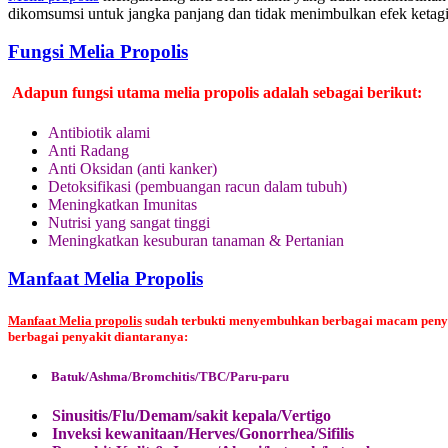
dikomsumsi untuk jangka panjang dan tidak menimbulkan efek ketag
Fungsi Melia Propolis
Adapun fungsi utama melia propolis adalah sebagai berikut:
Antibiotik alami
Anti Radang
Anti Oksidan (anti kanker)
Detoksifikasi (pembuangan racun dalam tubuh)
Meningkatkan Imunitas
Nutrisi yang sangat tinggi
Meningkatkan kesuburan tanaman & Pertanian
Manfaat Melia Propolis
Manfaat Melia propolis
sudah terbukti menyembuhkan berbagai macam penyaki
berbagai penyakit diantaranya:
Batuk/Ashma/Bromchitis/TBC/Paru-paru
Sinusitis/Flu/Demam/sakit kepala/Vertigo
Inveksi kewanitaan/Herves/Gonorrhea/Sifilis