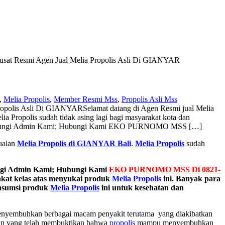
usat Resmi Agen Jual Melia Propolis Asli Di GIANYAR
,
Melia Propolis
,
Member Resmi Mss
,
Propolis Asli Mss
Propolis Asli Di GIANYAR
Selamat datang di Agen Resmi jual Melia
 Propolis sudah tidak asing lagi bagi masyarakat kota dan
an Hubungi Admin Kami; Hubungi Kami EKO PURNOMO MSS […]
jualan
Melia Propolis di GIANYAR Bali
.
Melia Propolis
sudah
ngi Admin Kami; Hubungi Kami
EKO PURNOMO MSS Di 0821-
akat kelas atas menyukai produk
Melia Propolis
ini. Banyak para
onsumsi produk
Melia Propolis
ini untuk kesehatan dan
 menyembuhkan berbagai macam penyakit terutama yang diakibatkan
tian yang telah membuktikan bahwa
propolis
mampu menyembuhkan