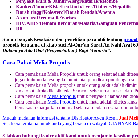
Penyakit Kulit & Jamur/Alergi/katarak/ketombe
Kanker/Tumor/Kista/Leukimia/Lver/Diabetes/Hepatitis
Darah tinggi/Kolesterol/Darah Rendah/Anemia
Asam urat?reumatik/Varises
HIV/AIDS/Demam Berdarah/Malaria/Gamguan Pencerna
Dll.
Sudah banyak kesaksian dan penelitian para ahli tentang
propol
propolis terutama di kitab suci Al-Qur’an Surat An Nahl Ayat 6
Dalamnya Ada Obat (Penyembuhan) Bagi Manusia”
.
Cara Pakai Melia Propolis
Cara pemakaian Melia Propolis untuk orang sehat adalah ditete
juga diminum langsung kemulut, ataupun dicampur dengan sus
Cara pemakaian Melia propolis untuk orang sakit adalah diminu
sama obat kimia dikasih jeda 30 menit sebelum atau sesudah. 
Cara pemakaian
Melia Propolis
untuk penyakit luar adalah diol
Cara pemakaian
Melia Propolis
untuk mata adalah ditetes langs
Pemakaian dianjurkan minimal selama 6 bulan secara rutin un
Mudah mudahan informasi tentang Distributor Agen Resmi
Jual Mel
Sejahtera terutama untuk anda yang berada di wilayah GIANYAR Bali
Silahkan hubungi leader aktif kami untuk menjamin keaslian pr