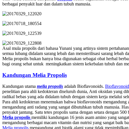
berbagai penyakit luar dan dalam tubuh manusia.
Asal mula propolis dari bahasa Yunani yang artinya sistem pertahan
semua lubang didalam sarang lebah dan mensterilisasi sarang lebah d
Melia propolis bukan hanya bisa digunakan sebagai obat herbal berba
bagi orang sehat untuk meningkatkan sistem kekebalan tubuh dan me
Kandungan Melia Propolis
Kandungan utama
melia propolis
adalah Bioflavonoids.
Bioflavonoid
penelitian para ahli kedokteran diseluruh dunia, Anti oksidan yang di
radikal bebas yang ada didalam tubuh dengan sistem kerja melalui sel
Para ahli kedokteran menemukan bahwa bioflavonoids mengandung z
mengandung anti radang yang sangat dibutuhkan tubuh manusia. Has
penyakit jantung. Satu tetes propolis sama dengan setara dengan 500 
Melia propolis
memiliki kandungan 16 jenis asam amino yang sanga
mengandung berbagai macam vitamin dan nutrisi yang sangat baik ba
Melia propolis
mengandung anti biotik alami yang tidak menimbilkan