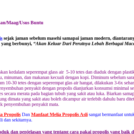
an/Maag/Usus Buntu
is
sejak jaman sebelum masehi samapai jaman modern, diantarany
9 yang berbunyi,
“Akan Keluar Dari Perutnya Lebah Berbagai Mac
skan kedalam seperempat glass air 5-10 tetes dan diaduk dengan plasti
u, minuman, dan makanan kecuali dengan kopi. Diminum sebelum sarap
m 10-30 tetes dengan seperempat glas air hangat, dilakukan 3-6x sehar
Penyembuhan penyakit dengan propolis dianjurkan konsumsi minimal sel
es secara merata pada bagian tubuh yang sakit atau luka. Biarkan sama
ung dimata yang sakit atau boleh dicampur air terlebih dahulu baru di
tuk penyembuhan penyakit mata.
ia Propolis
Dan
Manfaat Melia Propolis Asli
sangat bermanfaat untu
 dan sekitarnya.
oduk dan penjelasan yang tentang cara pakai propolis yang baik 