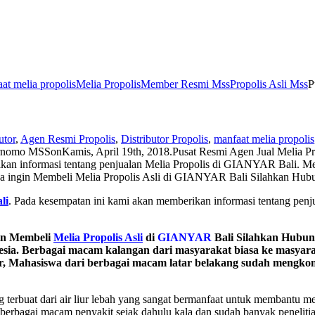
at melia propolis
Melia Propolis
Member Resmi Mss
Propolis Asli Mss
P
utor
,
Agen Resmi Propolis
,
Distributor Propolis
,
manfaat melia propolis
rnomo MSS
on
Kamis, April 19th, 2018
.
Pusat Resmi Agen Jual Melia 
n informasi tentang penjualan Melia Propolis di GIANYAR Bali. Melia
rnya ingin Membeli Melia Propolis Asli di GIANYAR Bali Silahk
li
. Pada kesempatan ini kami akan memberikan informasi tentang pen
in Membeli
Melia Propolis Asli
di
GIANYAR
Bali Silahkan Hubu
nesia. Berbagai macam kalangan dari masyarakat biasa ke masyar
jar, Mahasiswa dari berbagai macam latar belakang sudah mengk
 terbuat dari air liur lebah yang sangat bermanfaat untuk membantu
 berbagai macam penyakit sejak dahulu kala dan sudah banyak peneli