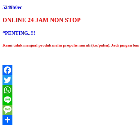
5249b0ec
ONLINE 24 JAM NON STOP
“PENTING..!!!
Kami tidak menjual produk melia propolis murah (kw/palsu). Jadi jangan 
Facebook
Twitter
WhatsApp
Line
Message
Share