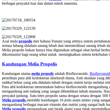
berbagai penyakit luar dan dalam tubuh manusia.
Asal mula
propolis
dari bahasa Yunani yang artinya sistem pertahana
semua lubang didalam sarang lebah dan mensterilisasi sarang lebah d
Melia propolis bukan hanya bisa digunakan sebagai obat herbal berb
dikomsumsi bagi orang sehat untuk meningkatkan sistem kekebalan t
Kandungan Melia Propolis
Kandungan utama
melia propolis
adalah Bioflavonoids.
Bioflavonoid
penelitian para ahli kedokteran diseluruh dunia, Anti oksidan yang di
radikal bebas yang ada didalam tubuh dengan sistem kerja melalui sel
Para ahli kedokteran menemukan bahwa bioflavonoids mengandung z
mengandung anti radang yang sangat dibutuhkan tubuh manusia. Has
penyakit jantung. Satu tetes propolis sama dengan setara dengan 500 
Melia propolis
memiliki kandungan 16 jenis asam amino yang sanga
mengandung berbagai macam vitamin dan nutrisi yang sangat baik ba
Melia propolis
mengandung anti biotik alami yang tidak menimbilka