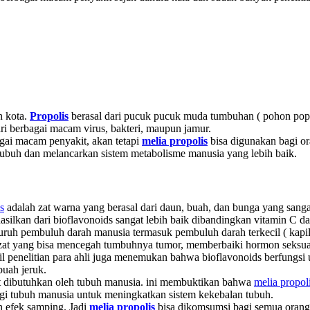
n kota.
Propolis
berasal dari pucuk pucuk muda tumbuhan ( pohon pop
ari berbagai macam virus, bakteri, maupun jamur.
agai macam penyakit, akan tetapi
melia propolis
bisa digunakan bagi o
ubuh dan melancarkan sistem metabolisme manusia yang lebih baik.
s
adalah zat warna yang berasal dari daun, buah, dan bunga yang sanga
hasilkan dari bioflavonoids sangat lebih baik dibandingkan vitamin C da
uruh pembuluh darah manusia termasuk pembuluh darah terkecil ( kapila
at yang bisa mencegah tumbuhnya tumor, memberbaiki hormon seksua
il penelitian para ahli juga menemukan bahwa bioflavonoids berfung
buah jeruk.
t dibutuhkan oleh tubuh manusia. ini membuktikan bahwa
melia propol
gi tubuh manusia untuk meningkatkan sistem kekebalan tubuh.
n efek samping. Jadi
melia propolis
bisa dikomsumsi bagi semua orang