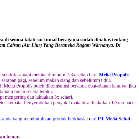
a di semua kitab suci umat beragama sudah dibahas tentang
am Cairan (Air Liur) Yang Beraneka Ragam Warnanya, Di
k sendok samapi merata, diminum 2-3x setiap hari.
Melia Propolis
sarapan pagi, sebelum makan siang dan sebelumm tidur.
i. Melia Propolis boleh dikomsumsi bersama obat-obatan lainnya, jika
ama 6 bulan secara teratur.
api mengering dan lakuakan 3x sehari.
itetes kemata. Penyembuhan penyakit mata bisa dilakukan 1-3x sehari.
k anda yang membutuhkan produk berkhasiat dari
PT Melia Sehat
dan benar.