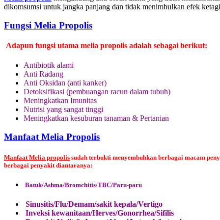
dikomsumsi untuk jangka panjang dan tidak menimbulkan efek ketag
Fungsi Melia Propolis
Adapun fungsi utama melia propolis adalah sebagai berikut:
Antibiotik alami
Anti Radang
Anti Oksidan (anti kanker)
Detoksifikasi (pembuangan racun dalam tubuh)
Meningkatkan Imunitas
Nutrisi yang sangat tinggi
Meningkatkan kesuburan tanaman & Pertanian
Manfaat Melia Propolis
Manfaat Melia propolis
sudah terbukti menyembuhkan berbagai macam penyaki
berbagai penyakit diantaranya:
Batuk/Ashma/Bromchitis/TBC/Paru-paru
Sinusitis/Flu/Demam/sakit kepala/Vertigo
Inveksi kewanitaan/Herves/Gonorrhea/Sifilis