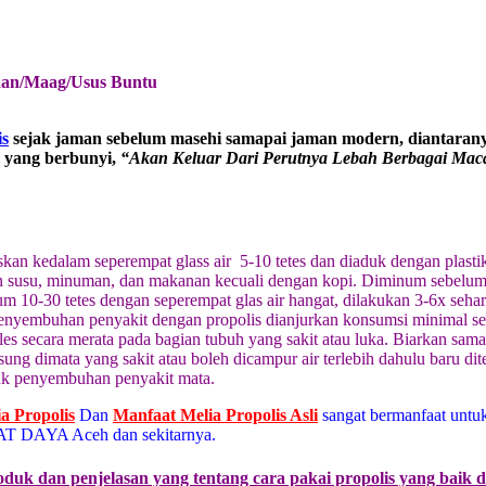
an/Maag/Usus Buntu
is
sejak jaman sebelum masehi samapai jaman modern, diantarany
9 yang berbunyi,
“Akan Keluar Dari Perutnya Lebah Berbagai Mac
skan kedalam seperempat glass air 5-10 tetes dan diaduk dengan plasti
n susu, minuman, dan makanan kecuali dengan kopi. Diminum sebelum 
m 10-30 tetes dengan seperempat glas air hangat, dilakukan 3-6x sehar
Penyembuhan penyakit dengan propolis dianjurkan konsumsi minimal sel
les secara merata pada bagian tubuh yang sakit atau luka. Biarkan sam
sung dimata yang sakit atau boleh dicampur air terlebih dahulu baru d
tuk penyembuhan penyakit mata.
ia Propolis
Dan
Manfaat Melia Propolis Asli
sangat bermanfaat untu
AT DAYA Aceh dan sekitarnya.
oduk dan penjelasan yang tentang cara pakai propolis yang baik 