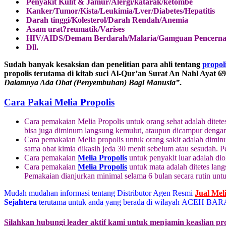
Penyakit Kulit & Jamur/Alergi/katarak/ketombe
Kanker/Tumor/Kista/Leukimia/Lver/Diabetes/Hepatitis
Darah tinggi/Kolesterol/Darah Rendah/Anemia
Asam urat?reumatik/Varises
HIV/AIDS/Demam Berdarah/Malaria/Gamguan Pencerna
Dll.
Sudah banyak kesaksian dan penelitian para ahli tentang
propol
propolis terutama di kitab suci Al-Qur’an Surat An Nahl Ayat 6
Dalamnya Ada Obat (Penyembuhan) Bagi Manusia”
.
Cara Pakai Melia Propolis
Cara pemakaian Melia Propolis untuk orang sehat adalah ditete
bisa juga diminum langsung kemulut, ataupun dicampur denga
Cara pemakaian Melia propolis untuk orang sakit adalah diminu
sama obat kimia dikasih jeda 30 menit sebelum atau sesudah. 
Cara pemakaian
Melia Propolis
untuk penyakit luar adalah dio
Cara pemakaian
Melia Propolis
untuk mata adalah ditetes lang
Pemakaian dianjurkan minimal selama 6 bulan secara rutin un
Mudah mudahan informasi tentang Distributor Agen Resmi
Jual Mel
Sejahtera
terutama untuk anda yang berada di wilayah ACEH BAR
Silahkan hubungi leader aktif kami untuk menjamin keaslian pr