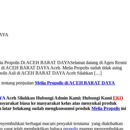
DAYA
elia Propolis Di ACEH BARAT DAYA
Selamat datang di Agen Resmi
is di ACEH BARAT DAYA Aceh. Melia Propolis sudah tidak asing
ropolis Asli di ACEH BARAT DAYA Aceh Silahkan […]
 tentang penjualan
Melia Propolis di ACEH BARAT DAYA
YA
Aceh Silahkan Hubungi Admin Kami; Hubungi Kami
EKO
asyarakat biasa ke masyarakat kelas atas menyukai produk
am latar belakang sudah mengkonsumsi produk
Melia Propolis
ini
 menyembuhkan berbagai macam penyakit terutama yang diakibatkan
tian yang telah membuktikan bahwa
propolis
mampu menyembuhkan