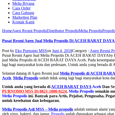
Melia Biyang
Cara Order
Cara Gabung
Marketing Plan
Kontak Kami
Home
Agen Resmi Propolis
Distributor Propolis
Melia Propolis
Propoli
Pusat Resmi Agen Jual Melia Propolis Di ACEH BARAT DAYA
Post by
Eko Purnomo MSS
on
Juni 4, 2018
Category :
Agen Resmi Pr
Pusat Resmi Agen Jual Melia Propolis Di ACEH BARAT DAYA
by
jual Melia Propolis di ACEH BARAT DAYA Aceh. Pada kesempatan i
lagi bagi masyarakat kota dan pedesaan. Untuk anda yang berad
Selamat datang di Agen Resmi jual
Melia Propolis di ACEH BAR
Aceh
.
Melia Propolis
sudah tidak asing lagi bagi masyarakat kota da
Untuk anda yang berada di
ACEH BARAT DAYA
Aceh
Dan Sek
PURNOMO MSS Di 0821-1000-9224
.
Melia Propolis
semakin men
Melia Propolis
ini. Banyak para Artis, Pejabat, Pengusaha, Pe
untuk kesehatan dan kebugaran.
Melia Propolis Asli MSS – Melia propolis
adalah ramuan alami yang
oleh virus, bakteri, dan jamur.
Propolis
sudah digunakan sebagai obat