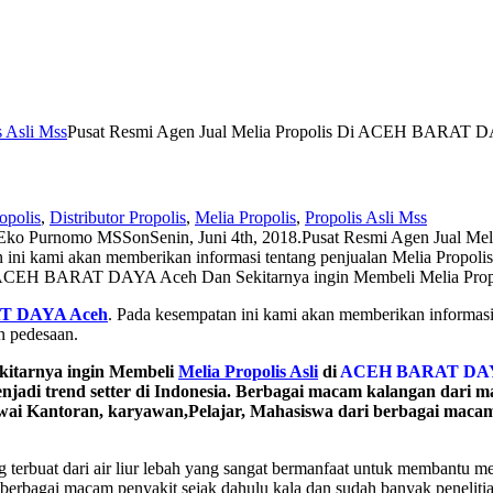
s Asli Mss
Pusat Resmi Agen Jual Melia Propolis Di ACEH BARAT 
opolis
,
Distributor Propolis
,
Melia Propolis
,
Propolis Asli Mss
Eko Purnomo MSS
on
Senin, Juni 4th, 2018
.
Pusat Resmi Agen Jual M
ni kami akan memberikan informasi tentang penjualan Melia Propol
a di ACEH BARAT DAYA Aceh Dan Sekitarnya ingin Membeli Melia P
AT DAYA Aceh
. Pada kesempatan ini kami akan memberikan informasi
n pedesaan.
itarnya ingin Membeli
Melia Propolis Asli
di
ACEH BARAT DA
jadi trend setter di Indonesia. Berbagai macam kalangan dari m
gawai Kantoran, karyawan,Pelajar, Mahasiswa dari berbagai mac
 terbuat dari air liur lebah yang sangat bermanfaat untuk membantu
 berbagai macam penyakit sejak dahulu kala dan sudah banyak peneli