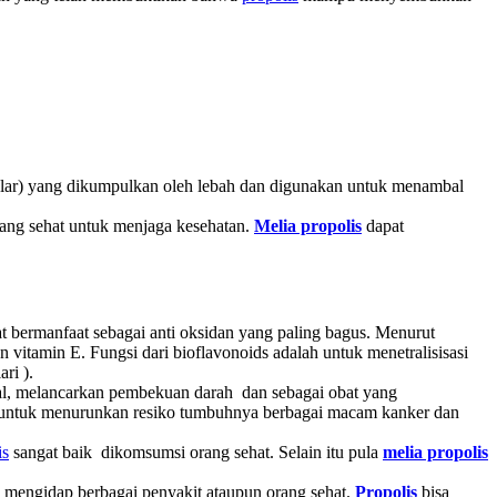
lar) yang dikumpulkan oleh lebah dan digunakan untuk menambal
rang sehat untuk menjaga kesehatan.
Melia propolis
dapat
t bermanfaat sebagai anti oksidan yang paling bagus. Menurut
n vitamin E. Fungsi dari bioflavonoids adalah untuk menetralisisasi
ri ).
l, melancarkan pembekuan darah dan sebagai obat yang
si untuk menurunkan resiko tumbuhnya berbagai macam kanker dan
is
sangat baik dikomsumsi orang sehat. Selain itu pula
melia propolis
 mengidap berbagai penyakit ataupun orang sehat.
Propolis
bisa