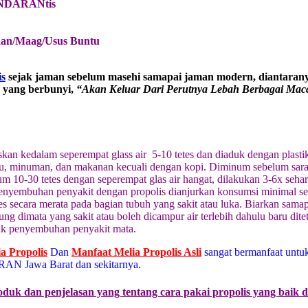
ANDARANtis
an/Maag/Usus Buntu
is
sejak jaman sebelum masehi samapai jaman modern, diantarany
9 yang berbunyi,
“Akan Keluar Dari Perutnya Lebah Berbagai Mac
skan kedalam seperempat glass air 5-10 tetes dan diaduk dengan plasti
u, minuman, dan makanan kecuali dengan kopi. Diminum sebelum sarap
m 10-30 tetes dengan seperempat glas air hangat, dilakukan 3-6x sehar
Penyembuhan penyakit dengan propolis dianjurkan konsumsi minimal sel
es secara merata pada bagian tubuh yang sakit atau luka. Biarkan sama
ung dimata yang sakit atau boleh dicampur air terlebih dahulu baru di
tuk penyembuhan penyakit mata.
ia Propolis
Dan
Manfaat Melia Propolis Asli
sangat bermanfaat untu
AN Jawa Barat dan sekitarnya.
oduk dan penjelasan yang tentang cara pakai propolis yang baik 