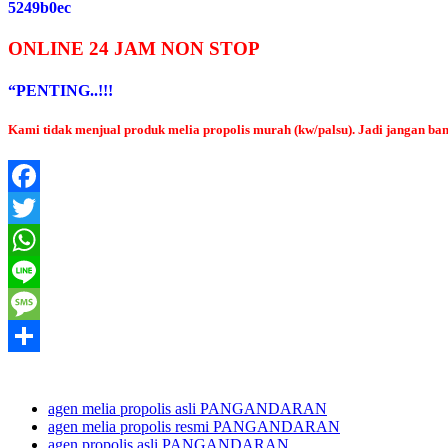
5249b0ec
ONLINE 24 JAM NON STOP
“PENTING..!!!
Kami tidak menjual produk melia propolis murah (kw/palsu). Jadi jangan 
Facebook
Twitter
WhatsApp
Line
Message
Share
agen melia propolis asli PANGANDARAN
agen melia propolis resmi PANGANDARAN
agen propolis asli PANGANDARAN