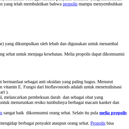
tian yang telah membuktikan bahwa
propolis
mampu menyembuhkan
plar) yang dikumpulkan oleh lebah dan digunakan untuk menambal
rang sehat untuk menjaga kesehatan. Melia propolis dapat dikomsumsi
t bermanfaat sebagai anti oksidan yang paling bagus. Menurut
n vitamin E. Fungsi dari bioflavonoids adalah untuk menetralisisasi
ri ).
l, melancarkan pembekuan darah dan sebagai obat yang
si untuk menurunkan resiko tumbuhnya berbagai macam kanker dan
is
sangat baik dikomsumsi orang sehat. Selain itu pula
melia propolis
mengidap berbagai penyakit ataupun orang sehat.
Propolis
bisa