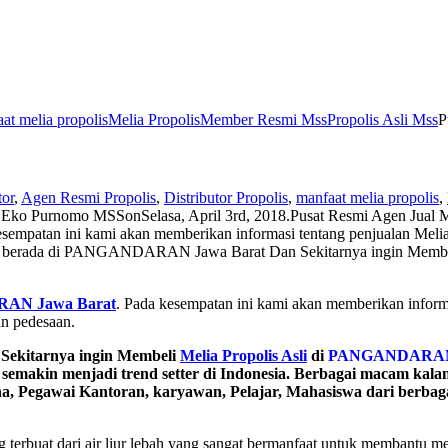
at melia propolis
Melia Propolis
Member Resmi Mss
Propolis Asli Mss
P
tor
,
Agen Resmi Propolis
,
Distributor Propolis
,
manfaat melia propolis
,
y
Eko Purnomo MSS
on
Selasa, April 3rd, 2018
.
Pusat Resmi Agen Jual
empatan ini kami akan memberikan informasi tentang penjualan Me
a yang berada di PANGANDARAN Jawa Barat Dan Sekitarnya ingin Me
ARAN Jawa Barat
. Pada kesempatan ini kami akan memberikan inform
an pedesaan.
Sekitarnya ingin Membeli
Melia Propolis Asli
di
PANGANDARA
semakin menjadi trend setter di Indonesia. Berbagai macam kala
aha, Pegawai Kantoran, karyawan, Pelajar, Mahasiswa dari berb
 terbuat dari air liur lebah yang sangat bermanfaat untuk membantu