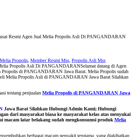
usat Resmi Agen Jual Melia Propolis Asli Di PANGANDARAN
Melia Propolis
,
Member Resmi Mss
,
Propolis Asli Mss
 Melia Propolis Asli Di PANGANDARAN
Selamat datang di Agen
lia Propolis di PANGANDARAN Jawa Barat. Melia Propolis sudah
mbeli Melia Propolis Asli di PANGANDARAN Jawa Barat Silahkan
asi tentang penjualan
Melia Propolis di PANGANDARAN Jawa
N
Jawa Barat Silahkan Hubungi Admin Kami; Hubungi
ngan dari masyarakat biasa ke masyarakat kelas atas menyukai
agai macam latar belakang sudah mengkonsumsi produk
Melia
 menyembuhkan berbagai macam penyakit terutama yang diakibatkan