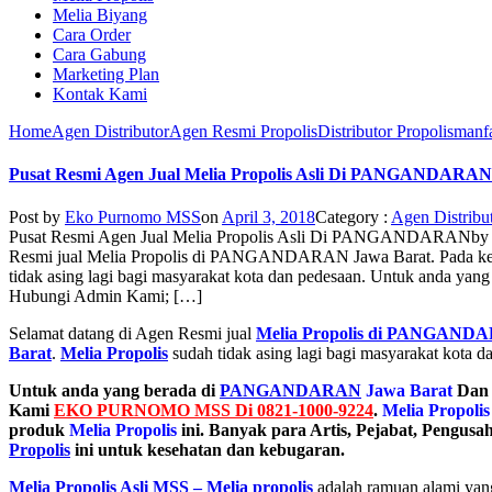
Melia Biyang
Cara Order
Cara Gabung
Marketing Plan
Kontak Kami
Home
Agen Distributor
Agen Resmi Propolis
Distributor Propolis
manfa
Pusat Resmi Agen Jual Melia Propolis Asli Di PANGANDARAN
Post by
Eko Purnomo MSS
on
April 3, 2018
Category :
Agen Distribu
Pusat Resmi Agen Jual Melia Propolis Asli Di PANGANDARAN
b
Resmi jual Melia Propolis di PANGANDARAN Jawa Barat. Pada kes
tidak asing lagi bagi masyarakat kota dan pedesaan. Untuk and
Hubungi Admin Kami; […]
Selamat datang di Agen Resmi jual
Melia Propolis di PANGAND
Barat
.
Melia Propolis
sudah tidak asing lagi bagi masyarakat kota d
Untuk anda yang berada di
PANGANDARAN
Jawa Barat
Dan 
Kami
EKO PURNOMO MSS Di 0821-1000-9224
.
Melia Propolis
produk
Melia Propolis
ini. Banyak para Artis, Pejabat, Pengus
Propolis
ini untuk kesehatan dan kebugaran.
Melia Propolis Asli MSS – Melia propolis
adalah ramuan alami yang