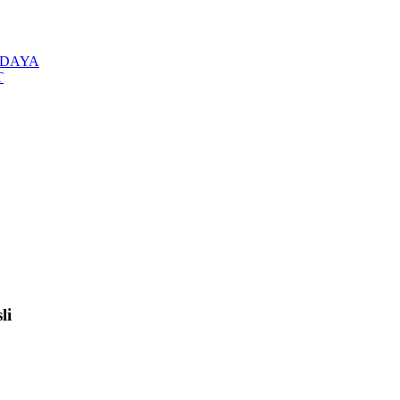
T DAYA
T
li