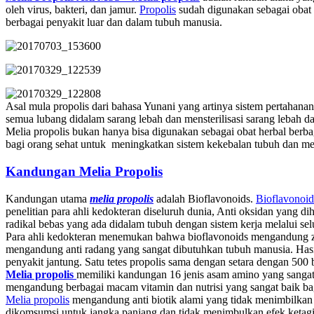
oleh virus, bakteri, dan jamur.
Propolis
sudah digunakan sebagai obat
berbagai penyakit luar dan dalam tubuh manusia.
Asal mula propolis dari bahasa Yunani yang artinya sistem pertahan
semua lubang didalam sarang lebah dan mensterilisasi sarang lebah d
Melia propolis bukan hanya bisa digunakan sebagai obat herbal berba
bagi orang sehat untuk meningkatkan sistem kekebalan tubuh dan me
Kandungan Melia Propolis
Kandungan utama
melia propolis
adalah Bioflavonoids.
Bioflavonoid
penelitian para ahli kedokteran diseluruh dunia, Anti oksidan yang di
radikal bebas yang ada didalam tubuh dengan sistem kerja melalui sel
Para ahli kedokteran menemukan bahwa bioflavonoids mengandung z
mengandung anti radang yang sangat dibutuhkan tubuh manusia. Has
penyakit jantung. Satu tetes propolis sama dengan setara dengan 500 
Melia propolis
memiliki kandungan 16 jenis asam amino yang sanga
mengandung berbagai macam vitamin dan nutrisi yang sangat baik ba
Melia propolis
mengandung anti biotik alami yang tidak menimbilkan
dikomsumsi untuk jangka panjang dan tidak menimbulkan efek ketag