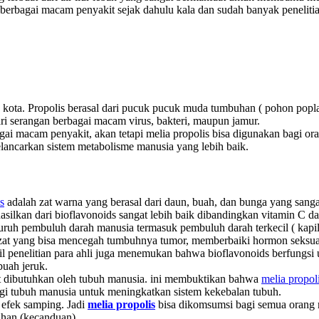
 berbagai macam penyakit sejak dahulu kala dan sudah banyak peneli
an kota. Propolis berasal dari pucuk pucuk muda tumbuhan ( pohon po
ari serangan berbagai macam virus, bakteri, maupun jamur.
gai macam penyakit, akan tetapi melia propolis bisa digunakan bagi o
lancarkan sistem metabolisme manusia yang lebih baik.
s
adalah zat warna yang berasal dari daun, buah, dan bunga yang sanga
hasilkan dari bioflavonoids sangat lebih baik dibandingkan vitamin C da
uruh pembuluh darah manusia termasuk pembuluh darah terkecil ( kapila
at yang bisa mencegah tumbuhnya tumor, memberbaiki hormon seksua
il penelitian para ahli juga menemukan bahwa bioflavonoids berfung
buah jeruk.
t dibutuhkan oleh tubuh manusia. ini membuktikan bahwa
melia propol
gi tubuh manusia untuk meningkatkan sistem kekebalan tubuh.
 efek samping. Jadi
melia propolis
bisa dikomsumsi bagi semua orang 
ihan (kecanduan).