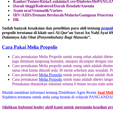
Kanker/Tumor/Kista/Leukimia/Lver/Diabetes/HePANG
Darah tinggi/Kolesterol/Darah Rendah/Anemia
Asam urat?reumatik/Varises
HIV/AIDS/Demam Berdarah/Malaria/Gamguan Pencerna
Dll.
Sudah banyak kesaksian dan penelitian para ahli tentang
propol
propolis terutama di kitab suci Al-Qur’an Surat An Nahl Ayat 6
Dalamnya Ada Obat (Penyembuhan) Bagi Manusia”
.
Cara Pakai Melia Propolis
Cara pemakaian Melia Propolis untuk orang sehat adalah ditete
juga diminum langsung kemulut, ataupun dicampur dengan sus
Cara pemakaian Melia propolis untuk orang sakit adalah diminu
sama obat kimia dikasih jeda 30 menit sebelum atau sesudah. 
Cara pemakaian
Melia Propolis
untuk penyakit luar adalah diol
Cara pemakaian
Melia Propolis
untuk mata adalah ditetes langs
Pemakaian dianjurkan minimal selama 6 bulan secara rutin un
Mudah mudahan informasi tentang Distributor Agen Resmi
Jual Mel
Sejahtera terutama untuk anda yang berada di wilayah PANGANDAR
Silahkan hubungi leader aktif kami untuk menjamin keaslian pr